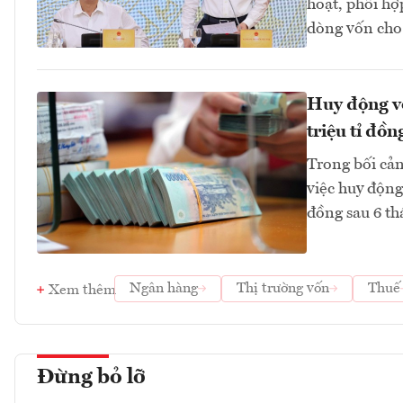
hoạt, phối hợ
dòng vốn cho
Huy động vố
triệu tỉ đồn
Trong bối cản
việc huy động
đồng sau 6 th
Ngân hàng
Thị trường vốn
Thuế
Xem thêm
Đừng bỏ lỡ