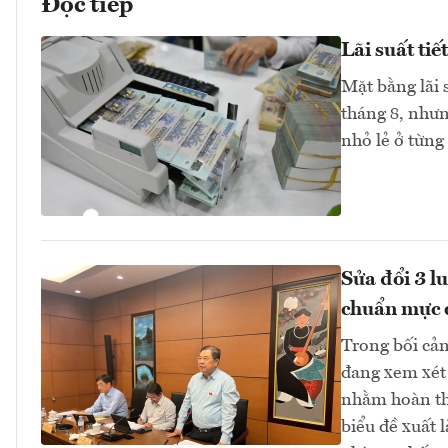
Đọc tiếp
Lãi suất ti
Mặt bằng lãi 
tháng 8, như
nhỏ lẻ ở từng
Sửa đổi 3 l
chuẩn mực 
Trong bối cản
đang xem xét 
nhằm hoàn thi
biểu đề xuất 