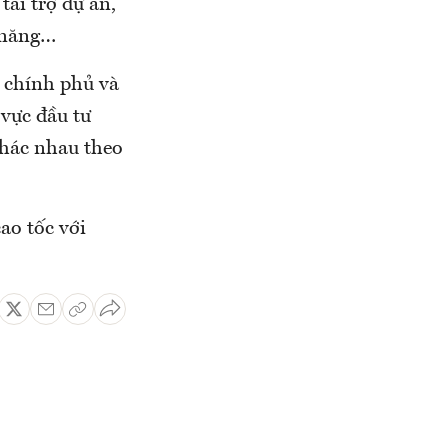
tài trợ dự án,
m năng…
c chính phủ và
 vực đầu tư
khác nhau theo
ao tốc với