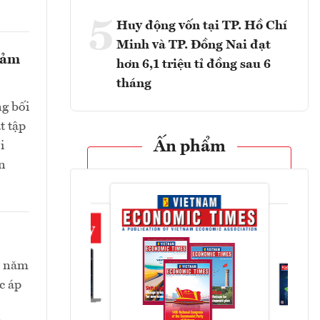
5
Huy động vốn tại TP. Hồ Chí
Minh và TP. Đồng Nai đạt
giảm
hơn 6,1 triệu tỉ đồng sau 6
tháng
ng bối
t tập
Ấn phẩm
i
n
ối năm
c áp