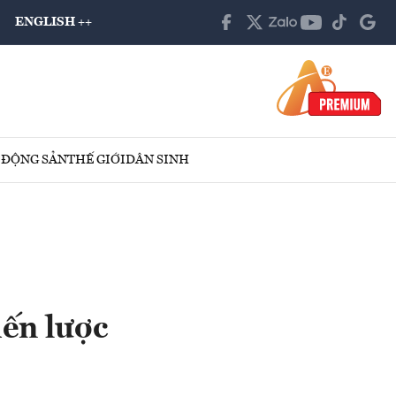
ENGLISH ++
 ĐỘNG SẢN
THẾ GIỚI
DÂN SINH
ến lược