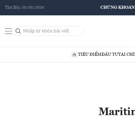
Thứ Bảy, 08/08/2026
CHỨNG KHOÁN
TIÊU ĐIỂM
ĐẦU TƯ
TÀI CH
Mariti