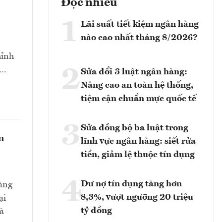
Đọc nhiều
1
Lãi suất tiết kiệm ngân hàng
nào cao nhất tháng 8/2026?
hỉnh
2
t…
Sửa đổi 3 luật ngân hàng:
Nâng cao an toàn hệ thống,
tiệm cận chuẩn mực quốc tế
3
Sửa đồng bộ ba luật trong
n
lĩnh vực ngân hàng: siết rửa
tiền, giảm lệ thuộc tín dụng
4
Dư nợ tín dụng tăng hơn
hàng
8,3%, vượt ngưỡng 20 triệu
ại
tỷ đồng
và