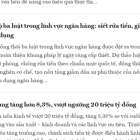
rửa tiền để nâng cao hiệu quả thực thi…
 ba luật trong lĩnh vực ngân hàng: siết rửa tiền, 
 dụng
đồng thời ba luật trong lĩnh vực ngân hàng được đặt ra tro
hoàn thiện khung pháp lý ngày càng cấp thiết. Dự thảo luậ
ặt phòng, chống rửa tiền theo chuẩn mực quốc tế, đồng thờ
nghẽn cơ chế, tạo nền tảng giảm dần sự phụ thuộc của nề
tín dụng ngân hàng…
ụng tăng hơn 8,3%, vượt ngưỡng 20 triệu tỷ đồng
 nền kinh tế vượt 20 triệu tỷ đồng, tăng 8,38% so với cu
ung vào sản xuất – kinh doanh và các lĩnh vực ưu tiên. Trướ
iêu tăng trưởng cao, chính sách tiền tệ được điều hành linh