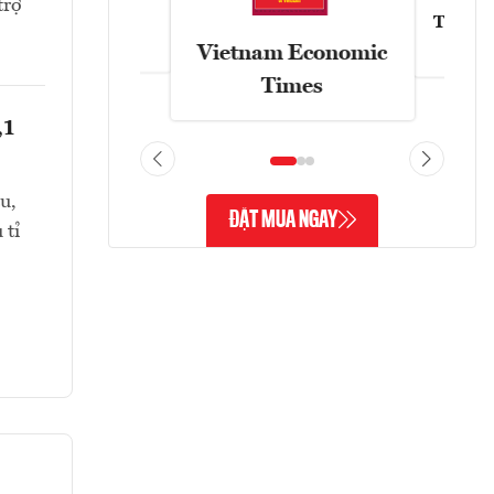
trợ
Tạp chí
Askonomy
Vietnam Economic
Times
,1
u,
ĐẶT MUA NGAY
 tỉ