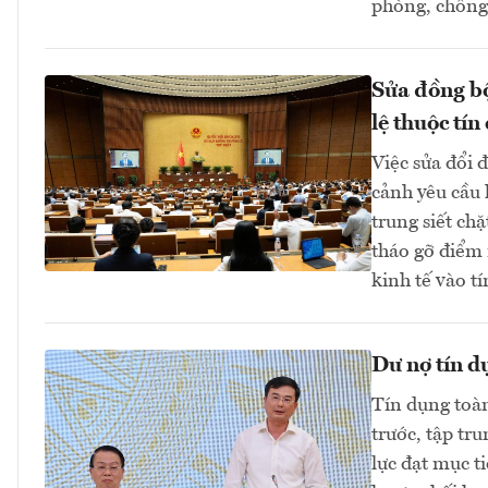
phòng, chống 
Sửa đồng bộ
lệ thuộc tín
Việc sửa đổi 
cảnh yêu cầu 
trung siết ch
tháo gỡ điểm 
kinh tế vào 
Dư nợ tín d
Tín dụng toàn
trước, tập tr
lực đạt mục t