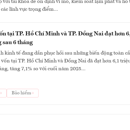
p với tài khóa để ổn định vĩ mô, kiểm soát lạm phát và hỗ 
 các lĩnh vực trọng điểm…
n tại TP. Hồ Chí Minh và TP. Đồng Nai đạt hơn 6
g sau 6 tháng
h kinh tế đang dần phục hồi sau những biến động toàn cầ
 vốn tại TP. Hồ Chí Minh và Đồng Nai đã đạt hơn 6,1 triệu
áng, tăng 7,1% so với cuối năm 2025…
Bảo hiểm