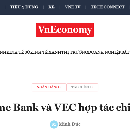
TIÊU & DÙNG
XE
VNE TV
TECH CONNECT
ÍNH
KINH TẾ SỐ
KINH TẾ XANH
THỊ TRƯỜNG
DOANH NGHIỆP
BẤT
NGÂN HÀNG
TÀI CHÍNH
me Bank và VEC hợp tác chi
Minh Đức
M