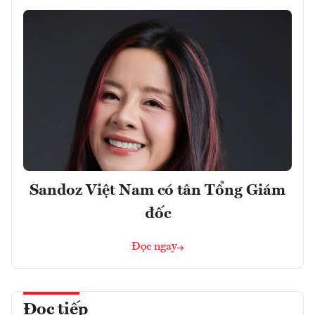
Sandoz Việt Nam có tân Tổng Giám
đốc
Đọc ngay
Đọc tiếp