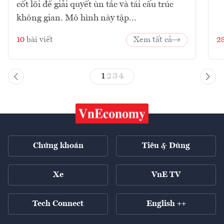
cốt lõi để giải quyết ùn tắc và tái cấu trúc
không gian. Mô hình này tập...
10
bài viết
Xem tất cả
2
1
2
3
4
Chứng khoán
Tiêu & Dùng
Xe
VnE TV
Tech Connect
English ++