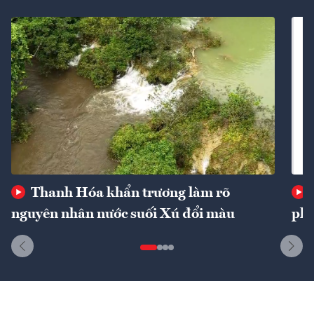
Thanh Hóa khẩn trương làm rõ
nguyên nhân nước suối Xú đổi màu
phí