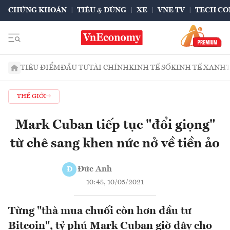
CHỨNG KHOÁN
TIÊU & DÙNG
XE
VNE TV
TECH CO
TIÊU ĐIỂM
ĐẦU TƯ
TÀI CHÍNH
KINH TẾ SỐ
KINH TẾ XANH
THẾ GIỚI
Mark Cuban tiếp tục "đổi giọng"
từ chê sang khen nức nở về tiền ảo
Đức Anh
Đ
10:48, 10/05/2021
Từng "thà mua chuối còn hơn đầu tư
Bitcoin", tỷ phú Mark Cuban giờ đây cho