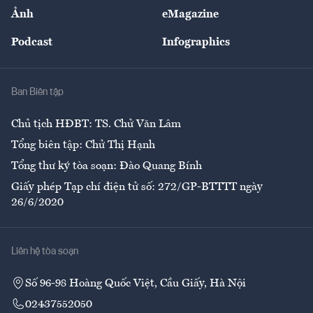
Sự kiện
Nhân lực
Ảnh
eMagazine
Đẹp +
An sinh
Podcast
Infographics
Giải trí
Y tế
Nhà
Ban Biên tập
Ẩm thực
Chủ tịch HĐBT: TS. Chử Văn Lâm
Tổng biên tập: Chử Thị Hạnh
Tổng thư ký tòa soạn: Đào Quang Bính
Giấy phép Tạp chí điện tử số: 272/GP-BTTTT ngày
26/6/2020
Liên hệ tòa soạn
Số 96-98 Hoàng Quốc Việt, Cầu Giấy, Hà Nội
02437552050