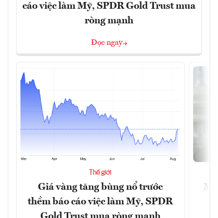
cáo việc làm Mỹ, SPDR Gold Trust mua
ròng mạnh
Đọc ngay
Thế giới
Giá vàng tăng bùng nổ trước
Mỹ 
thềm báo cáo việc làm Mỹ, SPDR
Gold Trust mua ròng mạnh