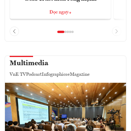
Đọc ngay
Multimedia
VnE TV
Podcast
Infographics
eMagazine