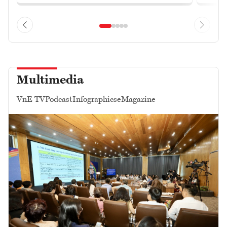
Multimedia
VnE TV
Podcast
Infographics
eMagazine