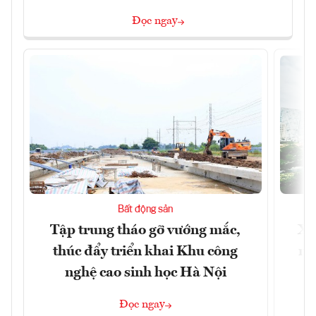
Đọc ngay
Bất động sản
Tập trung tháo gỡ vướng mắc,
Xâ
thúc đẩy triển khai Khu công
nâ
nghệ cao sinh học Hà Nội
Đọc ngay