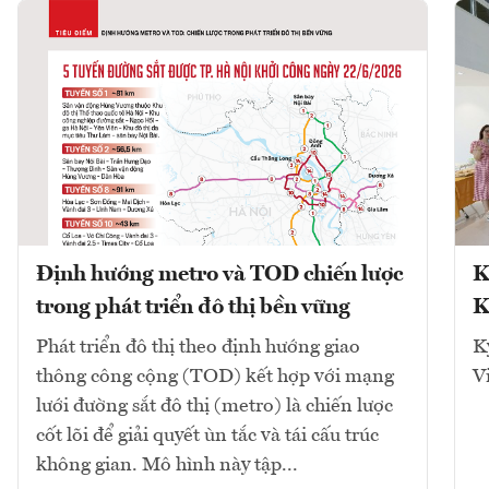
Định hướng metro và TOD chiến lược
K
trong phát triển đô thị bền vững
K
Phát triển đô thị theo định hướng giao
K
thông công cộng (TOD) kết hợp với mạng
V
lưới đường sắt đô thị (metro) là chiến lược
cốt lõi để giải quyết ùn tắc và tái cấu trúc
không gian. Mô hình này tập...