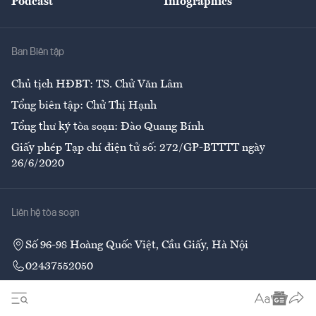
Podcast
Infographics
Giải trí
Y tế
Nhà
Ban Biên tập
Ẩm thực
Chủ tịch HĐBT: TS. Chử Văn Lâm
Tổng biên tập: Chử Thị Hạnh
Tổng thư ký tòa soạn: Đào Quang Bính
Giấy phép Tạp chí điện tử số: 272/GP-BTTTT ngày
26/6/2020
Liên hệ tòa soạn
Số 96-98 Hoàng Quốc Việt, Cầu Giấy, Hà Nội
02437552050
Liên hệ quảng cáo