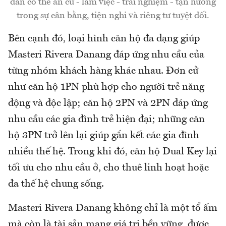
dân có thể an cư - làm việc - trải nghiệm - tận hưởng
trong sự cân bằng, tiện nghi và riêng tư tuyệt đối.
Bên cạnh đó, loại hình căn hộ đa dạng giúp
Masteri Rivera Danang đáp ứng nhu cầu của
từng nhóm khách hàng khác nhau. Đơn cử
như căn hộ 1PN phù hợp cho người trẻ năng
động và độc lập; căn hộ 2PN và 2PN đáp ứng
nhu cầu các gia đình trẻ hiện đại; những căn
hộ 3PN trở lên lại giúp gắn kết các gia đình
nhiều thế hệ. Trong khi đó, căn hộ Dual Key lại
tối ưu cho nhu cầu ở, cho thuê linh hoạt hoặc
đa thế hệ chung sống.
Masteri Rivera Danang không chỉ là một tổ ấm
mà còn là tài sản mang giá trị bền vững, được