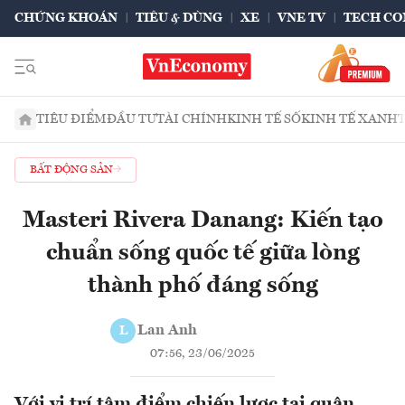
CHỨNG KHOÁN
TIÊU & DÙNG
XE
VNE TV
TECH CO
TIÊU ĐIỂM
ĐẦU TƯ
TÀI CHÍNH
KINH TẾ SỐ
KINH TẾ XANH
BẤT ĐỘNG SẢN
Masteri Rivera Danang: Kiến tạo
chuẩn sống quốc tế giữa lòng
thành phố đáng sống
Lan Anh
L
07:56, 23/06/2025
Với vị trí tâm điểm chiến lược tại quận