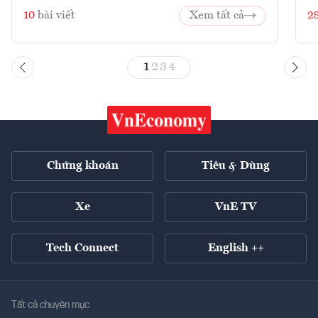
10
bài viết
Xem tất cả
2
1
2
3
4
Chứng khoán
Tiêu & Dùng
Xe
VnE TV
Tech Connect
English ++
Tất cả chuyên mục