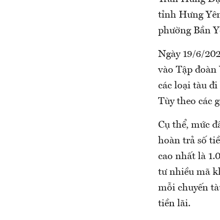
tỉnh Hưng Yên
phường Bần Yê
Ngày 19/6/202
vào Tập đoàn 
các loại tàu đ
Tùy theo các g
Cụ thể, mức đ
hoàn trả số ti
cao nhất là 1.
tư nhiều mã k
mỗi chuyến tà
tiền lãi.