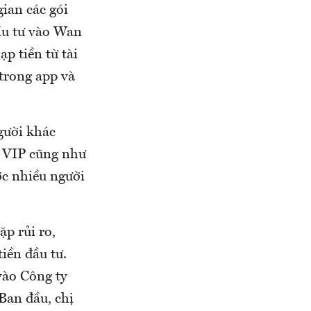
gian các gói
đầu tư vào Wan
p tiền từ tài
trong app và
gười khác
g VIP cũng như
ợc nhiều người
p rủi ro,
iền đầu tư.
vào Công ty
Ban đầu, chị