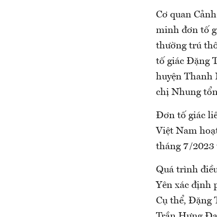
Cơ quan Cảnh s
minh đơn tố g
thường trú th
tố giác Đặng 
huyện Thanh M
chị Nhung tổn
Đơn tố giác l
Việt Nam hoạt 
tháng 7/2023 
Quá trình điề
Yên xác định 
Cụ thể, Đặng
Trần Hưng Đạo