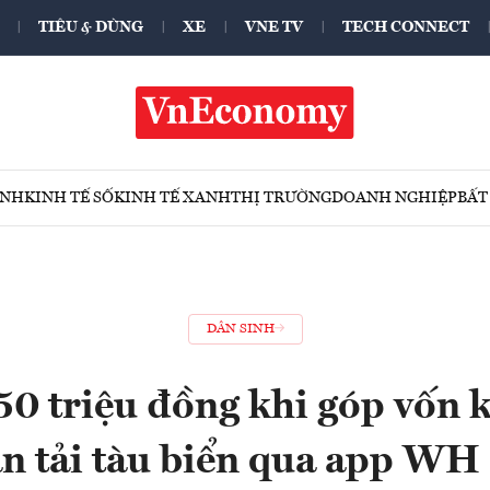
TIÊU & DÙNG
XE
VNE TV
TECH CONNECT
ÍNH
KINH TẾ SỐ
KINH TẾ XANH
THỊ TRƯỜNG
DOANH NGHIỆP
BẤT
DÂN SINH
50 triệu đồng khi góp vốn 
ận tải tàu biển qua app WH