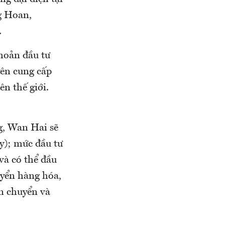
g Hoan,
.
hoản đầu tư
yên cung cấp
ên thế giới.
g, Wan Hai sẽ
ày); mức đầu tư
và có thể đầu
uyển hàng hóa,
n chuyển và