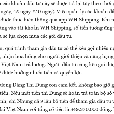
a các khoản đầu tư này sẽ được trả lại tùy theo thời 
 ngày, 45 ngày, 210 ngày). Việc quản lý các khoản 
được thực hiện thông qua app WH Shipping. Khi nạ
ng vào tài khoản WH Shipping, số tiền tương ứng 
 sẽ lựa chọn mua các gói đầu tư.
, quá trình tham gia đầu tư có thể kêu gọi nhiều n
, nhận hoa hồng cho người giới thiệu và nâng hạn
Việt Nam trả lương. Người đầu tư càng kêu gọi đư
ẽ được hưởng nhiều tiền và quyền lợi.
 tượng Đặng Thị Dung con cam kết, không bao giờ gặ
iền. Nếu mất tiền thì Dung sẽ hoàn trả toàn bộ số t
nh, chị Nhung đã 9 lần bỏ tiền để tham gia đầu tư 
Việt Nam với tổng số tiền là 849.370.000 đồng. 