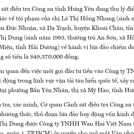
át điều tra Công an tỉnh Hưng Yên đang thụ lý điề
iác về tội phạm của chị Lê Thị Hồng Nhung (sinh 
ôn Đức Nhuận, xã Dạ Trạch, huyện Khoái Châu, tỉ
Thị Dung (sinh năm 1983, thường trú An Sơn, xã 
iện, tỉnh Hải Dương) về hành vi lừa đảo chiếm đoạ
g số tiền là 849.370.000 đồng.
iên quan đến việc mời gọi đầu tư tiền vào Công t
động trong lĩnh vực vận tải tàu biển quốc tế, xảy r
tại phường Bần Yên Nhân, thị xã Mỹ Hào, tỉnh Hư
u tra, xác minh, Cơ quan Cảnh sát điều tra Công an
phương thức, thủ đoạn lừa đảo huy động vốn kinh d
 Thị Dung được Công ty TNHH Wan Hai Việt Nam (
, quận 1, TP.HCM) ủy quyền cho mở một Văn phòn