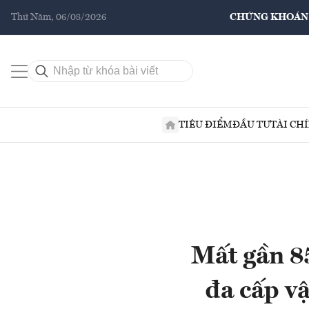
Thứ Năm, 06/08/2026
CHỨNG KHOÁN
TIÊU ĐIỂM
ĐẦU TƯ
TÀI CH
Mất gần 8
đa cấp v