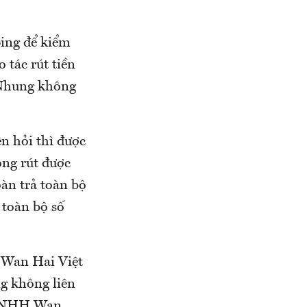
ing để kiểm
o tác rút tiền
ị Nhung không
n hỏi thì được
ông rút được
oàn trả toàn bộ
 toàn bộ số
 Wan Hai Việt
g không liên
y TNHH Wan