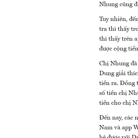
Nhung cũng đã
Tuy nhiên, đế
tra thì thấy tr
thì thấy trên
được cộng tiền
Chị Nhung đã 
Dung giải thí
tiền ra. Đồng 
số tiền chị Nh
tiền cho chị 
Đến nay, các 
Nam và app WH
hệ được với D