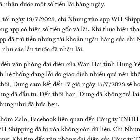
 nhận được một số tiền lãi hàng ngày.
n tối ngày 13/7/2023, chị Nhung vào app WH Shipp
ong app có hiện số tiền gốc và lãi. Khi thực hiện tha
 app đã trừ tiền nhưng tài khoản ngân hàng của ch
 như các lần trước đã nhận lãi.
đến văn phòng đại diện của Wan Hai tỉnh Hưng Yê
ch hệ thống đang lỗi do giao dịch nhiều quá nên kh
thời, Dung cam kết đến 17 giờ ngày 15/7/2023 sẽ h
ung đã đầu tư. Đến thời hạn, Dung đã không trả lại
Nhung như đã hứa hẹn.
nhóm Zalo, Facebook liên quan đến Công ty TNHH
 Shipping đã bị xóa không còn dữ liệu. Chị Nhun
ung. Khi tìm đến văn phòng đại diện của Công t