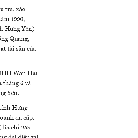
u tra, xác
năm 1990,
nh Hưng Yên)
Hồng Quang,
t tài sản của
y TNHH Wan Hai
a tháng 6 và
ng Yên.
 tỉnh Hưng
oanh đa cấp.
địa chỉ 259
g đại diện tại