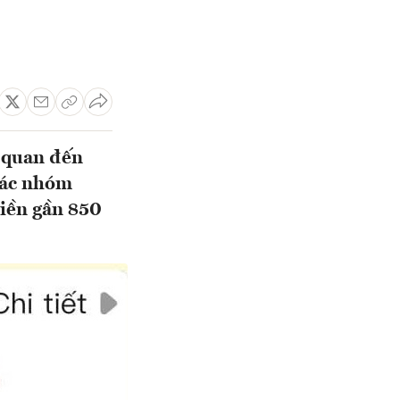
n quan đến
các nhóm
iền gần 850