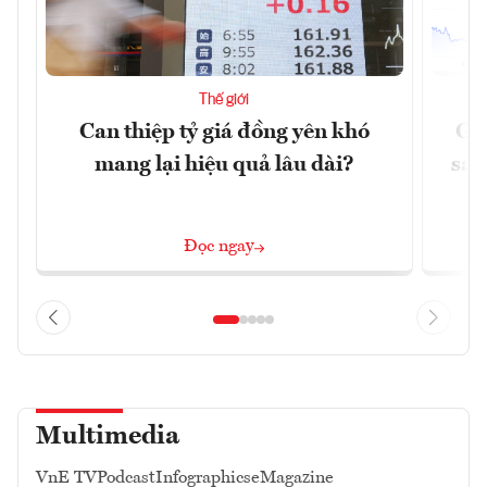
Thế giới
Can thiệp tỷ giá đồng yên khó
Gi
mang lại hiệu quả lâu dài?
sau
Đọc ngay
Multimedia
VnE TV
Podcast
Infographics
eMagazine