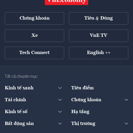
Chứng khoán
Tiêu & Dùng
Xe
VnE TV
Tech Connect
English ++
Tất cả chuyên mục
Kinh tế xanh
Tiêu điểm
Chuyển động xanh
Tài chính
Chứng khoán
Pháp lý
Ngân hàng
Doanh nghiệp niêm yết
Kinh tế số
Hạ tầng
Thương hiệu xanh
Thị trường vốn
Thị trường
Sản phẩm - Thị trường
Bất động sản
Thị trường
Diễn đàn
Thuế
Đầu tư
Tài sản số
Chính sách
Xuất nhập khẩu