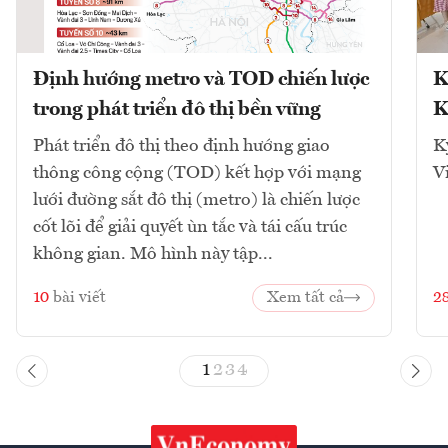
Định hướng metro và TOD chiến lược
K
trong phát triển đô thị bền vững
K
Phát triển đô thị theo định hướng giao
K
thông công cộng (TOD) kết hợp với mạng
V
lưới đường sắt đô thị (metro) là chiến lược
cốt lõi để giải quyết ùn tắc và tái cấu trúc
không gian. Mô hình này tập...
10
bài viết
Xem tất cả
2
1
2
3
4