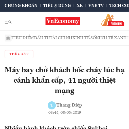
CHỨNG KHOÁN
TIÊU & DÙNG
XE
VNE TV
TECH CO
TIÊU ĐIỂM
ĐẦU TƯ
TÀI CHÍNH
KINH TẾ SỐ
KINH TẾ XANH
THẾ GIỚI
Máy bay chở khách bốc cháy lúc hạ
cánh khẩn cấp, 41 người thiệt
mạng
Thăng Điệp
T
08:45, 06/05/2019
Nhiều hành khách trên chiếc Sukhoi