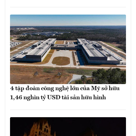
4 tập đoàn công nghệ lớn của Mỹ sở hữu
1,46 nghìn tỷ USD tài sản hữu hình