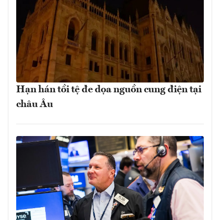
Hạn hán tồi tệ đe dọa nguồn cung điện tại
châu Âu