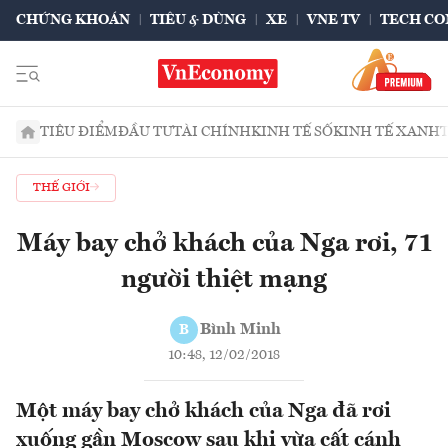
CHỨNG KHOÁN
TIÊU & DÙNG
XE
VNE TV
TECH CO
TIÊU ĐIỂM
ĐẦU TƯ
TÀI CHÍNH
KINH TẾ SỐ
KINH TẾ XANH
THẾ GIỚI
Máy bay chở khách của Nga rơi, 71
người thiệt mạng
Bình Minh
B
10:48, 12/02/2018
Một máy bay chở khách của Nga đã rơi
xuống gần Moscow sau khi vừa cất cánh