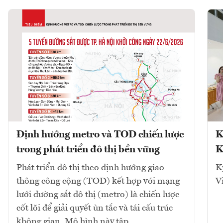
Định hướng metro và TOD chiến lược
K
trong phát triển đô thị bền vững
K
Phát triển đô thị theo định hướng giao
K
thông công cộng (TOD) kết hợp với mạng
V
lưới đường sắt đô thị (metro) là chiến lược
cốt lõi để giải quyết ùn tắc và tái cấu trúc
không gian. Mô hình này tập...