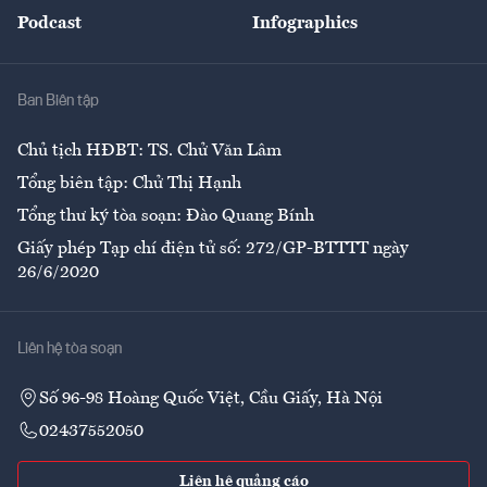
An sinh
Podcast
Infographics
Giải trí
Y tế
Nhà
Ban Biên tập
Ẩm thực
Chủ tịch HĐBT: TS. Chử Văn Lâm
Tổng biên tập: Chử Thị Hạnh
Tổng thư ký tòa soạn: Đào Quang Bính
Giấy phép Tạp chí điện tử số: 272/GP-BTTTT ngày
26/6/2020
Liên hệ tòa soạn
Số 96-98 Hoàng Quốc Việt, Cầu Giấy, Hà Nội
02437552050
Liên hệ quảng cáo