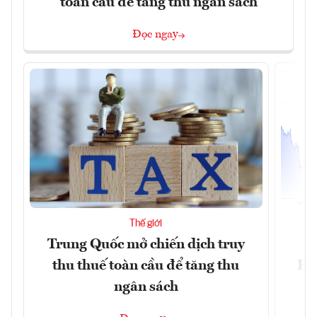
toàn cầu để tăng thu ngân sách
Đọc ngay
Thế giới
Trung Quốc mở chiến dịch truy
G
thu thuế toàn cầu để tăng thu
Ho
ngân sách