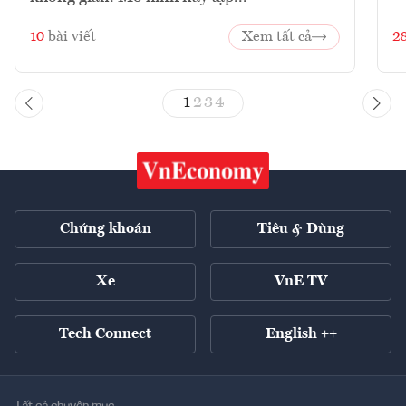
10
bài viết
Xem tất cả
2
1
2
3
4
Chứng khoán
Tiêu & Dùng
Xe
VnE TV
Tech Connect
English ++