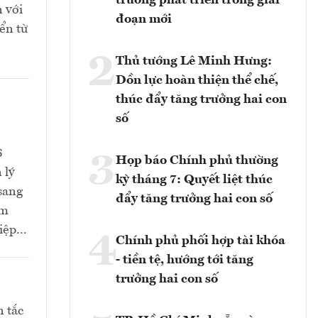
trương phát triển trong giai
n với
đoạn mới
ển từ
2
Thủ tướng Lê Minh Hưng:
Dồn lực hoàn thiện thể chế,
thúc đẩy tăng trưởng hai con
số
6
3
Họp báo Chính phủ thường
 lý
kỳ tháng 7: Quyết liệt thúc
 sang
đẩy tăng trưởng hai con số
ảm
ệp...
4
Chính phủ phối hợp tài khóa
- tiền tệ, hướng tới tăng
trưởng hai con số
n tắc