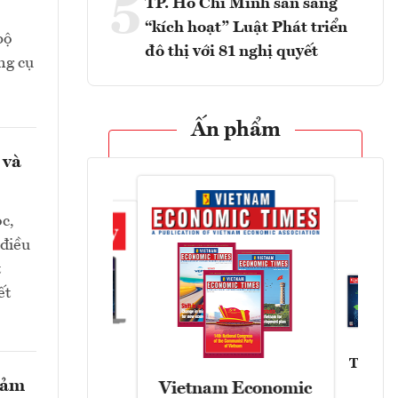
5
TP. Hồ Chí Minh sẵn sàng
“kích hoạt” Luật Phát triển
bộ
đô thị với 81 nghị quyết
ng cụ
Ấn phẩm
 và
c,
 điều
t
ết
Tạp chí
Askonomy
giảm
Vietnam Economic