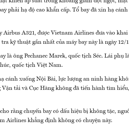
huật khiến áp suất trong khoang giảm đột ngột, mặ
ay phải hạ độ cao khẩn cấp. Tổ bay đã xin hạ cánh
y Airbus A321, được Vietnam Airlines đưa vào kha
tra kỹ thuật gần nhất của máy bay này là ngày 12/
ay là ông Pechanec Marek, quốc tịch Séc. Lái phụ 
úc, quốc tịch Việt Nam.
hạ cánh xuống Nội Bài, lực lượng an ninh hàng khô
 Vận tải và Cục Hàng không đã tiến hành tìm hiểu, 
 cho rằng chuyến bay có dấu hiệu bị không tặc, ngu
am Airlines khẳng định không có chuyện này.