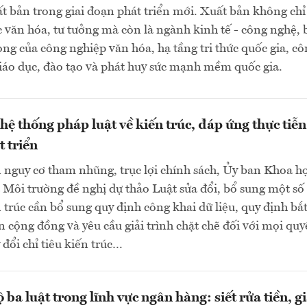
t bản trong giai đoạn phát triển mới. Xuất bản không chỉ
c văn hóa, tư tưởng mà còn là ngành kinh tế - công nghệ, 
ng của công nghiệp văn hóa, hạ tầng tri thức quốc gia, cô
iáo dục, đào tạo và phát huy sức mạnh mềm quốc gia.
hệ thống pháp luật về kiến trúc, đáp ứng thực tiễn
t triển
nguy cơ tham nhũng, trục lợi chính sách, Ủy ban Khoa họ
Môi trường đề nghị dự thảo Luật sửa đổi, bổ sung một số
 trúc cần bổ sung quy định công khai dữ liệu, quy định bắ
ến cộng đồng và yêu cầu giải trình chặt chẽ đối với mọi quy
 đổi chỉ tiêu kiến trúc…
 ba luật trong lĩnh vực ngân hàng: siết rửa tiền, 