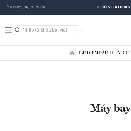
Thứ Năm, 06/08/2026
CHỨNG KHOÁN
TIÊU ĐIỂM
ĐẦU TƯ
TÀI CH
Máy bay