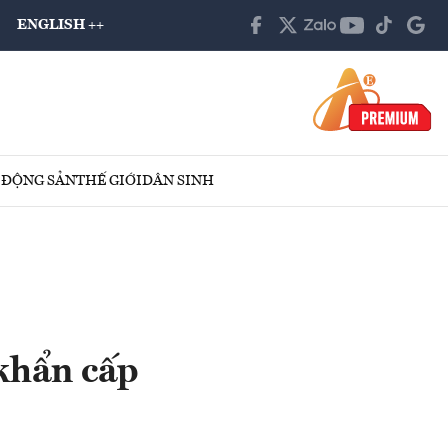
ENGLISH ++
 ĐỘNG SẢN
THẾ GIỚI
DÂN SINH
khẩn cấp