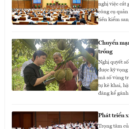
nghị việc cắt
công cụ quản 
tiền kiểm san
Chuyển mạn
trồng
Nghị quyết s
được kỳ vọng 
mã số vùng tr
tự kê khai, h
đáng kể gánh 
Phát triển 
Trọng tâm của 