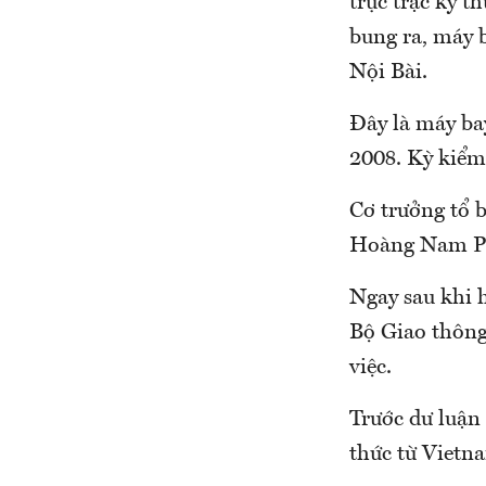
trục trặc kỹ t
bung ra, máy b
Nội Bài.
Đây là máy ba
2008. Kỳ kiểm 
Cơ trưởng tổ b
Hoàng Nam Ph
Ngay sau khi 
Bộ Giao thông
việc.
Trước dư luận
thức từ Vietn