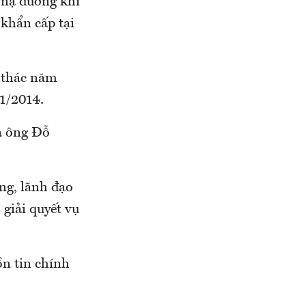
t nạ dưỡng khí
 khẩn cấp tại
i thác năm
11/2014.
là ông Đỗ
ng, lãnh đạo
giải quyết vụ
ồn tin chính