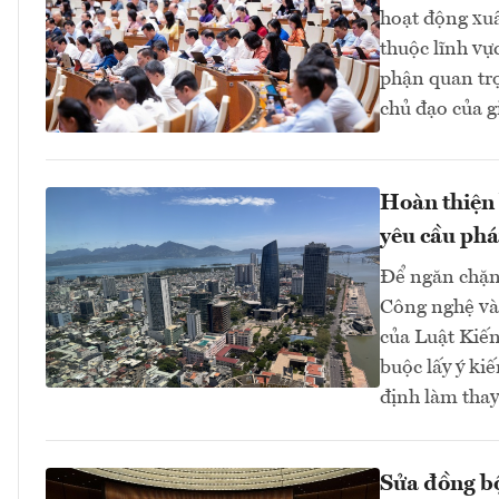
hoạt động xuấ
thuộc lĩnh vự
phận quan trọ
chủ đạo của g
Hoàn thiện 
yêu cầu phá
Để ngăn chặn 
Công nghệ và 
của Luật Kiến
buộc lấy ý ki
định làm thay
Sửa đồng bộ