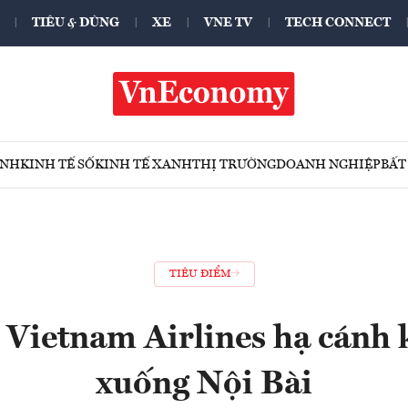
TIÊU & DÙNG
XE
VNE TV
TECH CONNECT
ÍNH
KINH TẾ SỐ
KINH TẾ XANH
THỊ TRƯỜNG
DOANH NGHIỆP
BẤT
TIÊU ĐIỂM
 Vietnam Airlines hạ cánh 
xuống Nội Bài