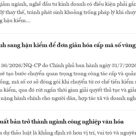
 giảm ngành, nghề đầu tư kinh doanh có điều kiện phải gắ
lý thay thế, tránh phát sinh khoảng trống pháp lý khi chuy
g hậu kiểm...
h sang hậu kiểm để đơn giản hóa cấp mã số vùng
ố 36/2026/NQ-CP do Chính phủ ban hành ngày 31/7/202
sẽ tạo bước chuyển quan trọng trong công tác cấp và quản
ồng, mã số cơ sở đóng gói khi chuyển từ cơ chế tiền kiểm
ậu kiểm, qua đó rút ngắn thời gian giải quyết thủ tục và gi
nặng hành chính cho người dân, hợp tác xã và doanh nghi
xuất bản trở thành ngành công nghiệp văn hóa
dự thảo luật là khẳng định rõ hơn vị trí, vai trò và nguyê