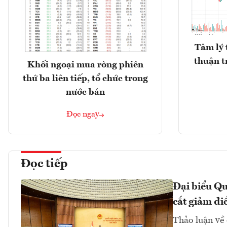
Tâm lý 
thuận t
Khối ngoại mua ròng phiên
thứ ba liên tiếp, tổ chức trong
nước bán
Đọc ngay
Đọc tiếp
Đại biểu Qu
cắt giảm đi
Thảo luận về 