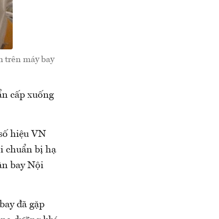
h trên máy bay
ẩn cấp xuống
 số hiệu VN
i chuẩn bị hạ
ân bay Nội
 bay đã gặp