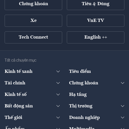
Chứng khoán
Tiêu & Dùng
Xe
VnE TV
Tech Connect
English ++
Tất cả chuyên mục
Kinh tế xanh
Tiêu điểm
Chuyển động xanh
Tài chính
Chứng khoán
Pháp lý
Ngân hàng
Doanh nghiệp niêm yết
Kinh tế số
Hạ tầng
Thương hiệu xanh
Thị trường vốn
Thị trường
Sản phẩm - Thị trường
Bất động sản
Thị trường
Diễn đàn
Thuế
Đầu tư
Tài sản số
Chính sách
Xuất nhập khẩu
Thế giới
Doanh nghiệp
Bảo hiểm
Quốc tế
Dịch vụ số
Thị trường
Khung pháp lý
Kinh tế
Chuyển động