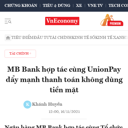
CHỨNG KHOÁN
TIÊU & DÙNG
XE
VNE TV
TECH CO
TIÊU ĐIỂM
ĐẦU TƯ
TÀI CHÍNH
KINH TẾ SỐ
KINH TẾ XANH
TÀI CHÍNH
MB Bank hợp tác cùng UnionPay
đẩy mạnh thanh toán không dùng
tiền mặt
Khánh Huyền
K
12:00, 16/11/2021
Ngân hàng MB Bank hợp tác cùng Tổ chức