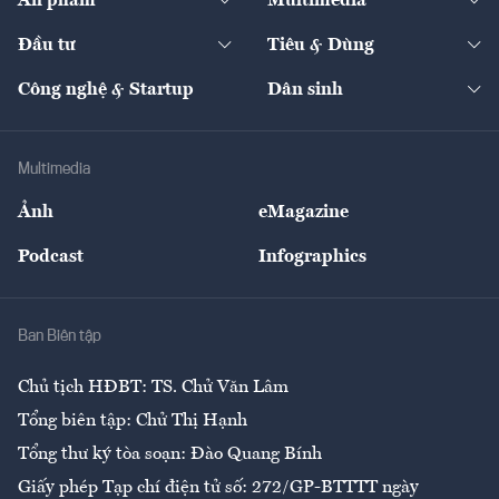
Ấn phẩm
Multimedia
Khung pháp lý
Start-up
Dự án
Công nghiệp
Chuyển động 24h
Đối thoại
The Guide
Video
Đầu tư
Tiêu & Dùng
Quản trị số
Cafe BĐS
Thị trường
Kinh doanh
Kết nối
Tạp chí kinh tế Việt Nam
eMagazine
Nhà đầu tư
Du lịch
Công nghệ & Startup
Dân sinh
Tư vấn
Nông sản
Doanh nhân
Tư vấn Tiêu & Dùng
Infographics
Hạ tầng
Sức khỏe
Khung pháp lý
Doanh nghiệp
Địa phương
Thị trường
Bảo hiểm
Multimedia
Sự kiện
Nhân lực
Ảnh
eMagazine
Đẹp +
An sinh
Podcast
Infographics
Giải trí
Y tế
Nhà
Ban Biên tập
Ẩm thực
Chủ tịch HĐBT: TS. Chử Văn Lâm
Tổng biên tập: Chử Thị Hạnh
Tổng thư ký tòa soạn: Đào Quang Bính
Giấy phép Tạp chí điện tử số: 272/GP-BTTTT ngày