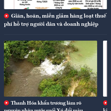
Giãn, hoãn, miễn giảm hàng loạt thuế
phí hỗ trợ người dân và doanh nghiệp
Thanh Hóa khẩn trương làm rõ
nguyên nhân nước suối Xú đổi màu
kin