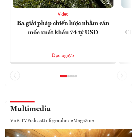
Video
Ba giải pháp chiến lược nhằm cán
Ứ
mốc xuất khẩu 74 tỷ USD
CUB
Đọc ngay
Multimedia
VnE TV
Podcast
Infographics
eMagazine