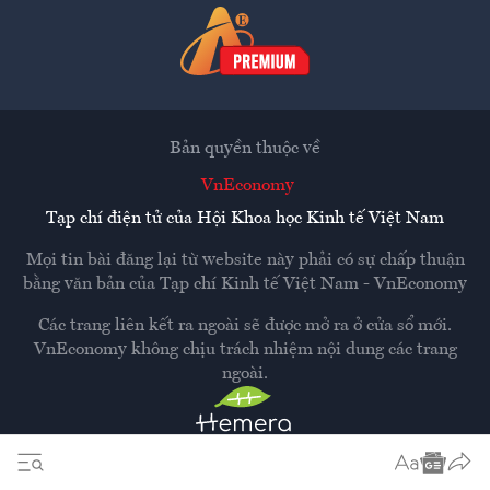
Bản quyền thuộc về
VnEconomy
Tạp chí điện tử của Hội Khoa học Kinh tế Việt Nam
Mọi tin bài đăng lại từ website này phải có sự chấp thuận
bằng văn bản của
Tạp chí Kinh tế Việt Nam - VnEconomy
Các trang liên kết ra ngoài sẽ được mở ra ở cửa sổ mới.
VnEconomy không chịu trách nhiệm nội dung các trang
ngoài.
Thiết kế và phát triển bởi
Hemera Media