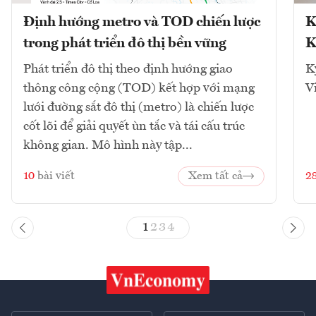
Định hướng metro và TOD chiến lược
K
trong phát triển đô thị bền vững
K
Phát triển đô thị theo định hướng giao
K
thông công cộng (TOD) kết hợp với mạng
V
lưới đường sắt đô thị (metro) là chiến lược
cốt lõi để giải quyết ùn tắc và tái cấu trúc
không gian. Mô hình này tập...
10
bài viết
Xem tất cả
2
1
2
3
4