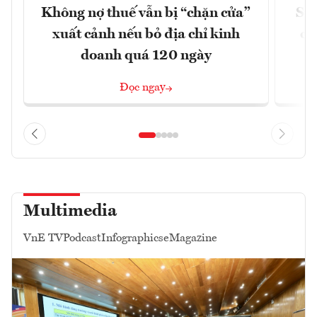
Không nợ thuế vẫn bị “chặn cửa”
Sửa
xuất cảnh nếu bỏ địa chỉ kinh
ca
doanh quá 120 ngày
Đọc ngay
Multimedia
VnE TV
Podcast
Infographics
eMagazine