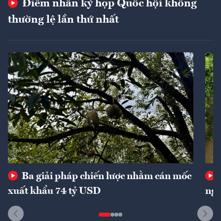
Điểm nhấn kỳ họp Quốc hội không
thường lệ lần thứ nhất
Ba giải pháp chiến lược nhằm cán mốc
xuất khẩu 74 tỷ USD
ngu