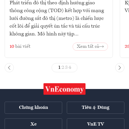
Phát triển đô thị theo định hướng giao
K
thông công cộng (TOD) kết hợp với mạng
V
lưới đường sắt đô thị (metro) là chiến lược
cốt lõi để giải quyết ùn tắc và tái cấu trúc
không gian. Mô hình này tập...
10
bài viết
Xem tất cả
2
1
2
3
4
Chứng khoán
Tiêu & Dùng
Xe
VnE TV