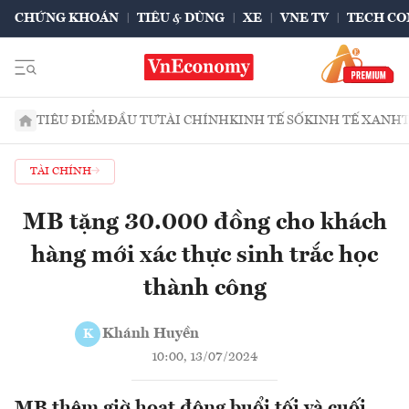
CHỨNG KHOÁN
TIÊU & DÙNG
XE
VNE TV
TECH CO
TIÊU ĐIỂM
ĐẦU TƯ
TÀI CHÍNH
KINH TẾ SỐ
KINH TẾ XANH
TÀI CHÍNH
MB tặng 30.000 đồng cho khách
hàng mới xác thực sinh trắc học
thành công
Khánh Huyền
K
10:00, 13/07/2024
MB thêm giờ hoạt động buổi tối và cuối