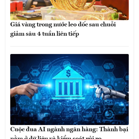
Giá vàng trong nước leo dốc sau chuỗi
giảm sâu 4 tuần liên tiếp
Cuộc đua AI ngành ngân hàng: Thành bại
nằm ở dữ liệu và kiểm soát rủi ro