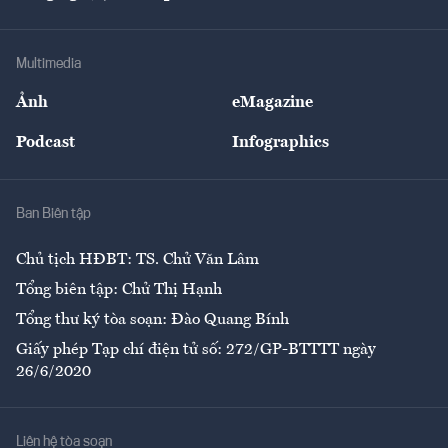
Doanh nhân
Tư vấn Tiêu & Dùng
Infographics
Hạ tầng
Sức khỏe
Khung pháp lý
Doanh nghiệp
Địa phương
Thị trường
Bảo hiểm
Multimedia
Sự kiện
Nhân lực
Ảnh
eMagazine
Đẹp +
An sinh
Podcast
Infographics
Giải trí
Y tế
Nhà
Ban Biên tập
Ẩm thực
Chủ tịch HĐBT: TS. Chử Văn Lâm
Tổng biên tập: Chử Thị Hạnh
Tổng thư ký tòa soạn: Đào Quang Bính
Giấy phép Tạp chí điện tử số: 272/GP-BTTTT ngày
26/6/2020
Liên hệ tòa soạn