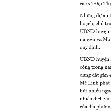
các xã Đại Th
Những dự án tr
hoạch, chủ tr
UBND huyện sẽ 
nguyên và Môi
quy định.
UBND huyện Mê
công trong nă
dụng đất gần 
Mê Linh phát t
hút nhiều ngườ
nhiều dịch vụ.
của địa phươn