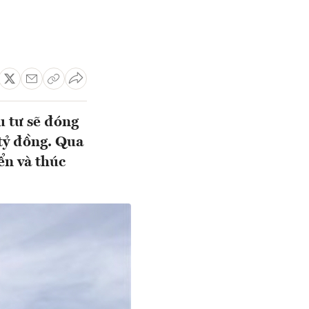
u tư sẽ đóng
tỷ đồng. Qua
ển và thúc