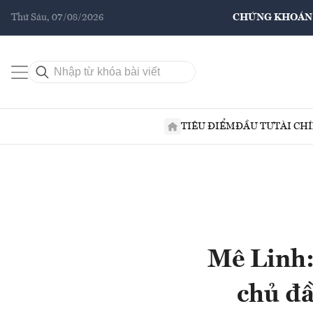
Thứ Sáu, 07/08/2026
CHỨNG KHOÁN
TIÊU ĐIỂM
ĐẦU TƯ
TÀI CH
Mê Linh:
chủ đầ