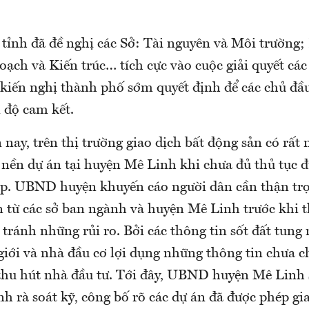
tỉnh đã đề nghị các Sở: Tài nguyên và Môi trường;
oạch và Kiến trúc… tích cực vào cuộc giải quyết cá
kiến nghị thành phố sớm quyết định để các chủ đầu
 độ cam kết.
 nay, trên thị trường giao dịch bất động sản có rất
t nền dự án tại huyện Mê Linh khi chưa đủ thủ tục 
p. UBND huyện khuyến cáo người dân cần thận tr
n từ các sở ban ngành và huyện Mê Linh trước khi t
tránh những rủi ro. Bởi các thông tin sốt đất tung 
giới và nhà đầu cơ lợi dụng những thông tin chưa c
thu hút nhà đầu tư. Tới đây, UBND huyện Mê Linh 
nh rà soát kỹ, công bố rõ các dự án đã được phép gi