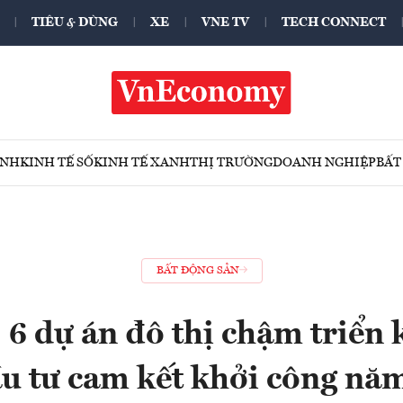
TIÊU & DÙNG
XE
VNE TV
TECH CONNECT
ÍNH
KINH TẾ SỐ
KINH TẾ XANH
THỊ TRƯỜNG
DOANH NGHIỆP
BẤT
BẤT ĐỘNG SẢN
 6 dự án đô thị chậm triển 
u tư cam kết khởi công n