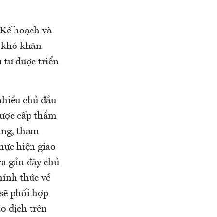
 Kế hoạch và
c khó khăn
 tư được triển
 nhiều chủ đầu
được cấp thẩm
ọng, tham
hực hiện giao
ra gần đây chủ
hính thức về
sẽ phối hợp
ao dịch trên