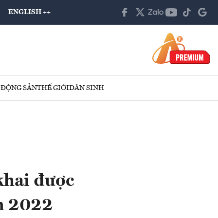
ENGLISH ++
 ĐỘNG SẢN
THẾ GIỚI
DÂN SINH
khai được
ăm 2022