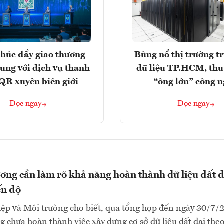
húc đẩy giao thương
Bùng nổ thị trường t
rung với dịch vụ thanh
dữ liệu TP.HCM, thu
QR xuyên biên giới
“ông lớn” công 
Đọc ngay
Đọc ngay
ơng cần làm rõ khả năng hoàn thành dữ liệu đất đ
ến độ
ệp và Môi trường cho biết, qua tổng hợp đến ngày 30/7/
g chưa hoàn thành việc xây dựng cơ sở dữ liệu đất đai theo