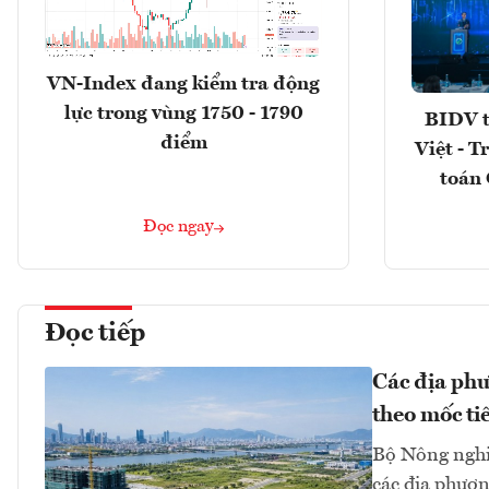
VN-Index đang kiểm tra động
lực trong vùng 1750 - 1790
BIDV t
điểm
Việt - T
toán 
Đọc ngay
Đọc tiếp
Các địa phư
theo mốc ti
Bộ Nông nghi
các địa phươn