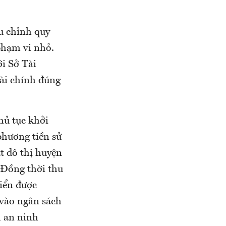
ều chỉnh quy
phạm vi nhỏ.
ới Sở Tài
tài chính đúng
hủ tục khởi
phương tiền sử
t đô thị huyện
. Đồng thời thu
riển được
 vào ngân sách
h an ninh