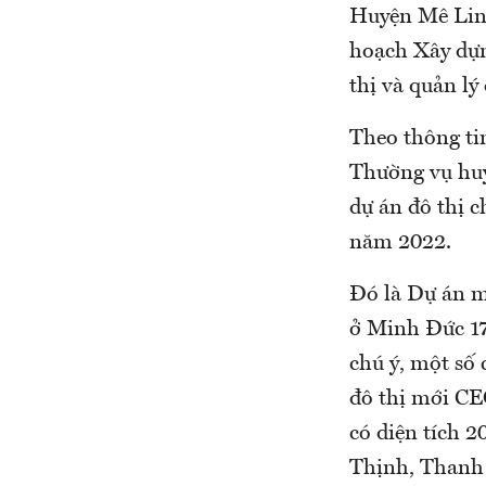
Huyện Mê Linh
hoạch Xây dựn
thị và quản lý
Theo thông ti
Thường vụ huyệ
dự án đô thị c
năm 2022.
Đó là Dự án 
ở Minh Đức 17
chú ý, một số
đô thị mới CE
có diện tích 2
Thịnh, Thanh 