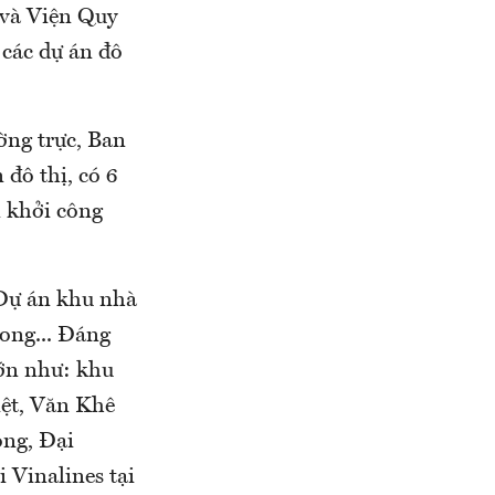
 và Viện Quy
 các dự án đô
ờng trực, Ban
 đô thị, có 6
n khởi công
Dự án khu nhà
ong... Đáng
lớn như: khu
iệt, Văn Khê
ong, Đại
 Vinalines tại