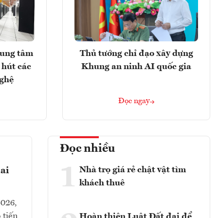
rung tâm
Thủ tướng chỉ đạo xây dựng
 hút các
Khung an ninh AI quốc gia
nghệ
Đọc ngay
Đọc nhiều
1
Nhà trọ giá rẻ chật vật tìm
ai
khách thuê
2026,
 tiến
Hoàn thiện Luật Đất đai để