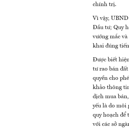
chính trị.
Vì vậy, UBND 
Đầu tư; Quy h
vướng mắc và 
khai đúng tiến
Được biết hiện
tư rao bán đấ
quyền cho phé
khảo thông ti
dịch mua bán, 
yếu là do môi 
quy hoạch để 
với các sở ngà