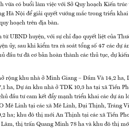
 vừa có buổi làm việc với Sở Quy hoạch Kiến trúc
g Hà Nội để giải quyết vướng mắc trong triển khai
 quy hoạch trên địa bàn.
n từ UBND huyện, với sự chỉ đạo quyết liệt của Thư
n ủy, sau khi kiểm tra rà soát tổng số 47 các dự án
hủ đầu tư đã cơ bản hoàn thành các thủ tục, dự kiế
mở rộng khu nhà ở Minh Giang – Đầm Và 14,2 ha, 
,1 ha, Dự án khu nhà ở TDK 10,3 ha tại xã Tiền Ph
 chủ đầu tư cam kết đẩy mạnh triển khai các dự án 
O Mê Linh tại các xã Mê Linh, Đại Thịnh, Tráng V
0,2 ha; khu đô thị mới An Thịnh tại các xã Tiền Ph
Lâm, thị trấn Quang Minh 78 ha và khu đô thị mới