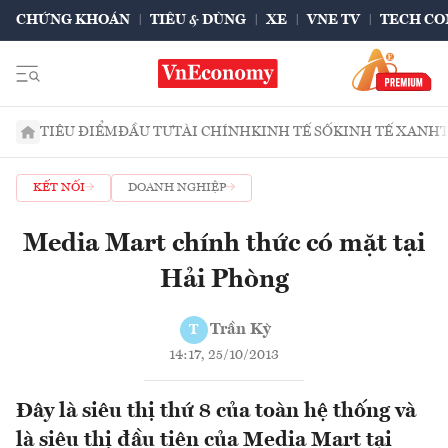
CHỨNG KHOÁN
TIÊU & DÙNG
XE
VNE TV
TECH CO
TIÊU ĐIỂM
ĐẦU TƯ
TÀI CHÍNH
KINH TẾ SỐ
KINH TẾ XANH
KẾT NỐI
DOANH NGHIỆP
Media Mart chính thức có mặt tại
Hải Phòng
Trần Kỳ
T
14:17, 25/10/2013
Đây là siêu thị thứ 8 của toàn hệ thống và
là siêu thị đầu tiên của Media Mart tại