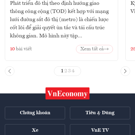
Phát triển đô thị theo định hướng giao
K
thông công cộng (TOD) kết hợp với mạng
V
lưới đường sắt đô thị (metro) là chiến lược
cốt lõi để giải quyết ùn tắc và tái cấu trúc
không gian. Mô hình này tập...
10
bài viết
Xem tất cả
2
1
2
3
4
Chứng khoán
Tiêu & Dùng
Xe
VnE TV