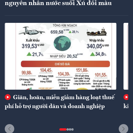
nguyên nhân nước suối Xú đổi màu
Giãn, hoãn, miễn giảm hàng loạt thuế
phí hỗ trợ người dân và doanh nghiệp
kin