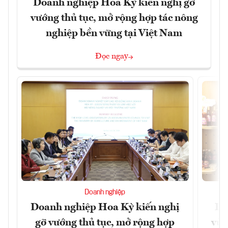
Doanh nghiệp Hoa Kỳ kiến nghị gỡ
vướng thủ tục, mở rộng hợp tác nông
nghiệp bền vững tại Việt Nam
Đọc ngay
Doanh nghiệp
Doanh nghiệp Hoa Kỳ kiến nghị
Lạ
gỡ vướng thủ tục, mở rộng hợp
vùn