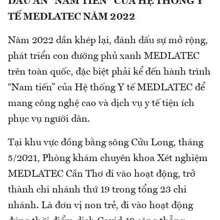
DẤU ẤN “NAM TIẾN” CỦA HỆ THỐNG Y
TẾ MEDLATEC NĂM 2022
Năm 2022 dần khép lại, đánh dấu sự mở rộng,
phát triển con đường phủ xanh MEDLATEC
trên toàn quốc, đặc biệt phải kể đến hành trình
“Nam tiến” của Hệ thống Y tế MEDLATEC để
mang công nghệ cao và dịch vụ y tế tiện ích
phục vụ người dân.
Tại khu vực đồng bằng sông Cửu Long, tháng
5/2021, Phòng khám chuyên khoa Xét nghiệm
MEDLATEC Cần Thơ đi vào hoạt động, trở
thành chi nhánh thứ 19 trong tổng 23 chi
nhánh. Là đơn vị non trẻ, đi vào hoạt động