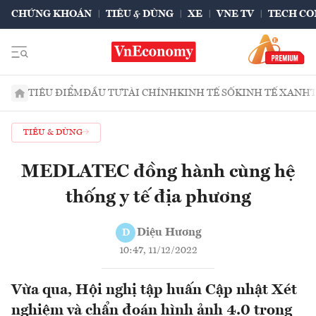
CHỨNG KHOÁN
TIÊU & DÙNG
XE
VNE TV
TECH CO
TIÊU ĐIỂM
ĐẦU TƯ
TÀI CHÍNH
KINH TẾ SỐ
KINH TẾ XANH
TIÊU & DÙNG
MEDLATEC đồng hành cùng hệ
thống y tế địa phương
Diệu Hương
D
10:47, 11/12/2022
Vừa qua, Hội nghị tập huấn Cập nhật Xét
nghiệm và chẩn đoán hình ảnh 4.0 trong