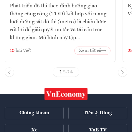
Phát triển đô thị theo định hướng giao
K
thông công cộng (TOD) kết hợp với mạng
V
lưới đường sắt đô thị (metro) là chiến lược
cốt lõi để giải quyết ùn tắc và tái cấu trúc
không gian. Mô hình này tập...
10
bài viết
Xem tất cả
2
1
2
3
4
Chứng khoán
Tiêu & Dùng
Xe
VnE TV