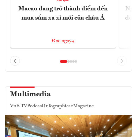
Macao đang trở thành điểm đến
Ngư
mua sắm xa xỉ mới của châu Á
đổi 
Đọc ngay
Multimedia
VnE TV
Podcast
Infographics
eMagazine