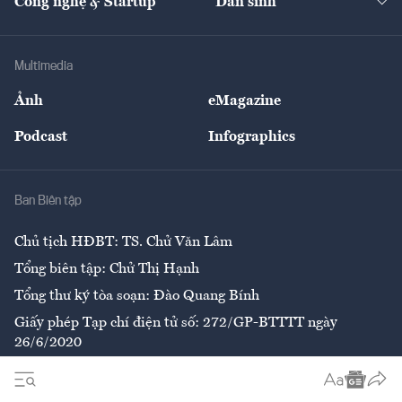
Công nghệ & Startup
Dân sinh
Tư vấn
Nông sản
Doanh nhân
Tư vấn Tiêu & Dùng
Infographics
Hạ tầng
Sức khỏe
Khung pháp lý
Doanh nghiệp
Địa phương
Thị trường
Bảo hiểm
Multimedia
Sự kiện
Nhân lực
Ảnh
eMagazine
Đẹp +
An sinh
Podcast
Infographics
Giải trí
Y tế
Nhà
Ban Biên tập
Ẩm thực
Chủ tịch HĐBT: TS. Chử Văn Lâm
Tổng biên tập: Chử Thị Hạnh
Tổng thư ký tòa soạn: Đào Quang Bính
Giấy phép Tạp chí điện tử số: 272/GP-BTTTT ngày
26/6/2020