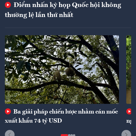
Điểm nhấn kỳ họp Quốc hội không
thường lệ lần thứ nhất
Ba giải pháp chiến lược nhằm cán mốc
xuất khẩu 74 tỷ USD
ngu