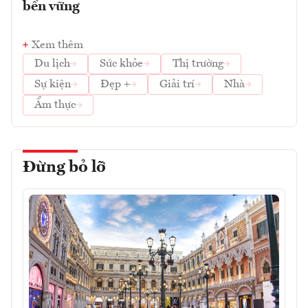
bền vững
Xem thêm
Du lịch
Sức khỏe
Thị trường
Sự kiện
Đẹp +
Giải trí
Nhà
Ẩm thực
Đừng bỏ lỡ