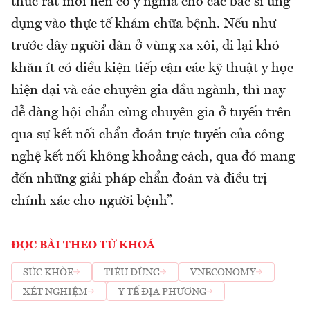
thức rất mới nên có ý nghĩa cho các bác sĩ ứng
dụng vào thực tế khám chữa bệnh. Nếu như
trước đây người dân ở vùng xa xôi, đi lại khó
khăn ít có điều kiện tiếp cận các kỹ thuật y học
hiện đại và các chuyên gia đầu ngành, thì nay
dễ dàng hội chẩn cùng chuyên gia ở tuyến trên
qua sự kết nối chẩn đoán trực tuyến của công
nghệ kết nối không khoảng cách, qua đó mang
đến những giải pháp chẩn đoán và điều trị
chính xác cho người bệnh”.
ĐỌC BÀI THEO TỪ KHOÁ
SỨC KHỎE
TIÊU DÙNG
VNECONOMY
XÉT NGHIỆM
Y TẾ ĐỊA PHƯƠNG