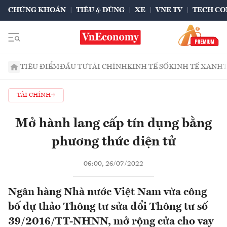
CHỨNG KHOÁN
TIÊU & DÙNG
XE
VNE TV
TECH CO
TIÊU ĐIỂM
ĐẦU TƯ
TÀI CHÍNH
KINH TẾ SỐ
KINH TẾ XANH
TÀI CHÍNH
Mở hành lang cấp tín dụng bằng
phương thức điện tử
06:00, 26/07/2022
Ngân hàng Nhà nước Việt Nam vừa công
bố dự thảo Thông tư sửa đổi Thông tư số
39/2016/TT-NHNN, mở rộng cửa cho vay