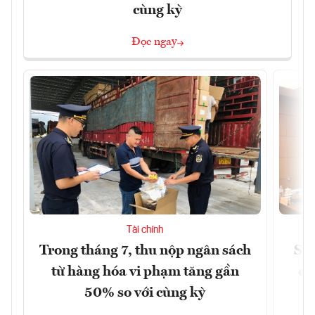
cùng kỳ
Đọc ngay
Tài chính
Trong tháng 7, thu nộp ngân sách
Sửa
từ hàng hóa vi phạm tăng gần
ca
50% so với cùng kỳ