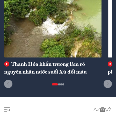
Thanh Hóa khẩn trương làm rõ
nguyên nhân nước suối Xú đổi màu
phí
Dòng sự kiện