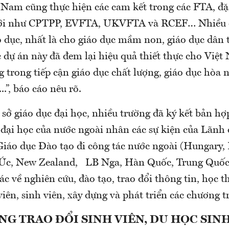
 Nam cũng thực hiện các cam kết trong các FTA, đặc
ới như CPTPP, EVFTA, UKVFTA và RCEF… Nhiều d
o dục, nhất là cho giáo dục mầm non, giáo dục dân 
c dự án này đã đem lại hiệu quả thiết thực cho Việt
g trong tiếp cận giáo dục chất lượng, giáo dục hòa 
..”, báo cáo nêu rõ.
 sở giáo dục đại học, nhiều trường đã ký kết bản hợp
 đại học của nước ngoài nhân các sự kiện của Lãnh 
iáo dục Đào tạo đi công tác nước ngoài (Hungary
 Úc, New Zealand, LB Nga, Hàn Quốc, Trung Quốc
ác về nghiên cứu, đào tạo, trao đổi thông tin, học th
viên, sinh viên, xây dựng và phát triển các chương t
G TRAO ĐỔI SINH VIÊN, DU HỌC SIN