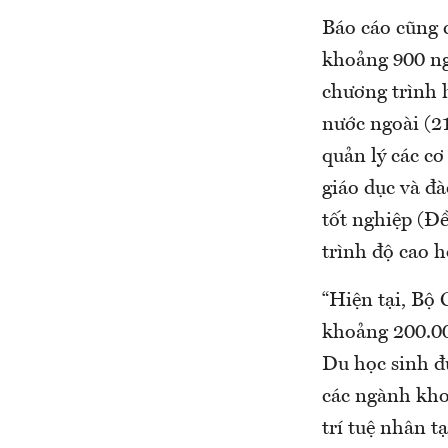
Báo cáo cũng 
khoảng 900 ngư
chương trình h
nước ngoài (2
quản lý các cơ
giáo dục và đà
tốt nghiệp (Đề
trình độ cao h
“Hiện tại, Bộ 
khoảng 200.00
Du học sinh đư
các ngành kho
trí tuệ nhân t