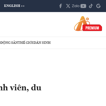
ENGLISH ++
 ĐỘNG SẢN
THẾ GIỚI
DÂN SINH
nh viên, du