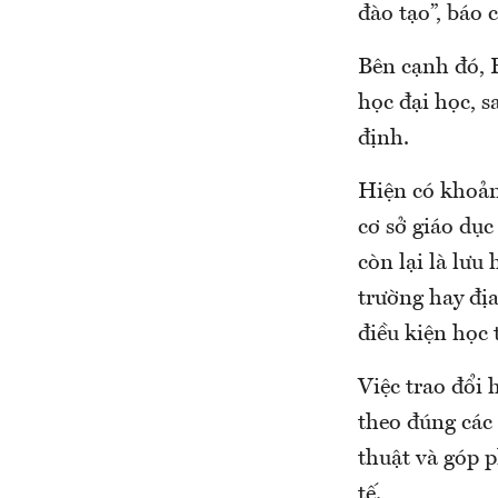
đào tạo”, báo 
Bên cạnh đó, 
học đại học, s
định.
Hiện có khoản
cơ sở giáo dục
còn lại là lưu
trường hay địa
điều kiện học 
Việc trao đổi 
theo đúng các 
thuật và góp 
tế.