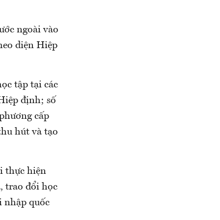
nước ngoài vào
theo diện Hiệp
c tập tại các
Hiệp định; số
g phương cấp
thu hút và tạo
i thực hiện
, trao đổi học
ội nhập quốc