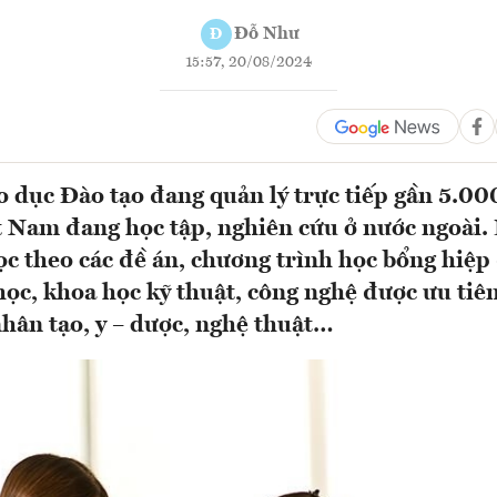
Đỗ Như
Đ
15:57, 20/08/2024
 dục Đào tạo đang quản lý trực tiếp gần 5.
t Nam đang học tập, nghiên cứu ở nước ngoài.
ọc theo các đề án, chương trình học bổng hiệp 
ọc, khoa học kỹ thuật, công nghệ được ưu tiê
 nhân tạo, y – dược, nghệ thuật…