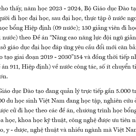
cho thấy, năm học 2023 - 2024, Bộ Giáo dục Đào tạ
ời đi học đại học, sau đại học, thực tập ở nước ngo
ọc bổng Hiệp định (09 nước); 130 giảng viên đi học
1 nước) theo Đề án “Nâng cao năng lực đội ngũ giản
 sở giáo dục đại học đáp ứng yêu cầu đổi mới căn bả
o tạo giai đoạn 2019 - 2030”154 và đồng thời tiếp 
 án 911, Hiệp định) về nước công tác, số ít chuyển t
ơn.
Giáo dục Đào tạo đang quản lý trực tiếp gần 5.000 t
0 du học sinh Việt Nam đang học tập, nghiên cứu 
ợc cử đi học theo các đề án, chương trình học bổng
a học, khoa học kỹ thuật, công nghệ được ưu tiên 
ạo, y - dược, nghệ thuật và nhiều ngành mà Việt N