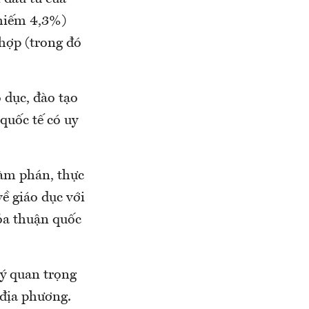
chiếm 4,3%)
 hợp (trong đó
 dục, đào tạo
quốc tế có uy
đàm phán, thực
ề giáo dục với
hỏa thuận quốc
lý quan trọng
 địa phương.