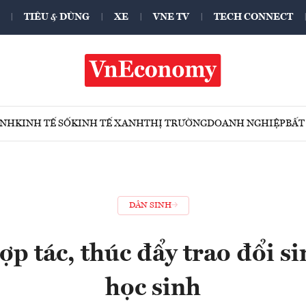
TIÊU & DÙNG
XE
VNE TV
TECH CONNECT
ÍNH
KINH TẾ SỐ
KINH TẾ XANH
THỊ TRƯỜNG
DOANH NGHIỆP
BẤT
DÂN SINH
p tác, thúc đẩy trao đổi si
học sinh