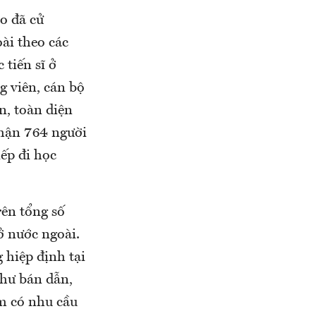
o đã cử
ài theo các
 tiến sĩ ở
g viên, cán bộ
n, toàn diện
nhận 764 người
iếp đi học
rên tổng số
ở nước ngoài.
 hiệp định tại
như bán dẫn,
am có nhu cầu