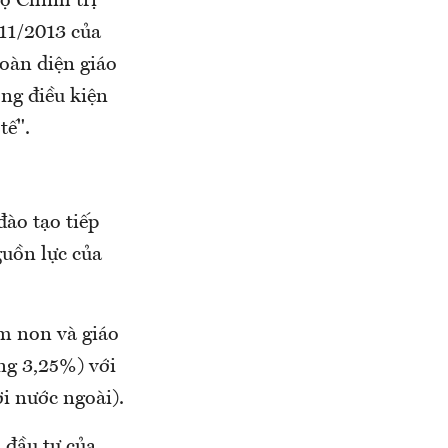
ộ Chính trị
/11/2013 của
oàn diện giáo
ong điều kiện
tế".
đào tạo tiếp
guồn lực của
m non và giáo
ng 3,25%) với
i nước ngoài).
 đầu tư của