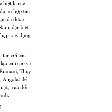
 biệt là các
ự án hợp tác
tộc đã được
 Nam, đặc biệt
nhập, xây dựng
 tác với các
đạo cấp cao và
, Rumani, Thụy
, Angola) để
uật, trao đổi
rình.
H