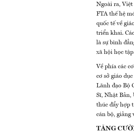
Ngoài ra, Việt
FTA thế hệ m
quốc tế về giá
triển khai. Cá
là sự bình đẳn
xã hội học tập.
Về phía các cơ
cơ sở giáo dục
Lãnh đạo Bộ G
Sĩ, Nhật Bản,
thúc đẩy hợp t
cán bộ, giảng 
TĂNG CƯỜN