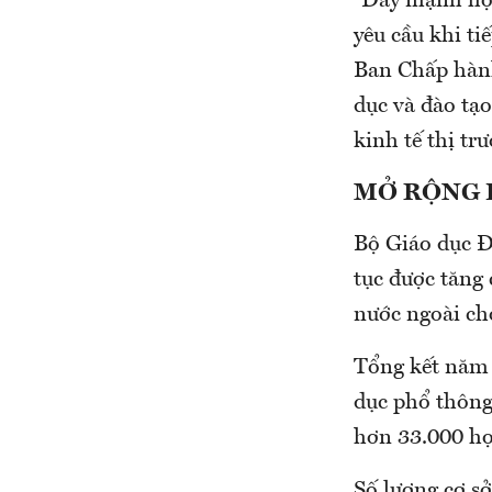
“Đẩy mạnh hội
yêu cầu khi t
Ban Chấp hành
dục và đào tạo
kinh tế thị tr
MỞ RỘNG 
Bộ Giáo dục Đà
tục được tăng
nước ngoài cho
Tổng kết năm 
dục phổ thông
hơn 33.000 họ
Số lượng cơ s