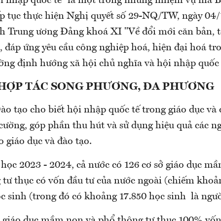
 nhập quốc tế” là một trong những nhiệm vụ mà B
iếp tục thực hiện Nghị quyết số 29-NQ/TW, ngày 04
 Trung ương Đảng khoá XI "Về đổi mới căn bản, t
, đáp ứng yêu cầu công nghiệp hoá, hiện đại hoá tr
ường định hướng xã hội chủ nghĩa và hội nhập quốc 
HỢP TÁC SONG PHƯƠNG, ĐA PHƯƠNG
o tạo cho biết hội nhập quốc tế trong giáo dục và 
 cường, góp phần thu hút và sử dụng hiệu quả các n
 giáo dục và đào tạo.
học 2023 - 2024, cả nước có 126 cơ sở giáo dục mầ
 tư thục có vốn đầu tư của nước ngoài (chiếm khoả
c sinh (trong đó có khoảng 17.850 học sinh là ngườ
ở giáo dục mầm non và phổ thông tư thục 100% vốn