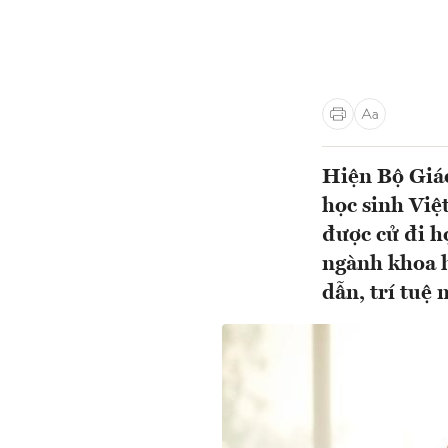
Hiện Bộ Giáo
học sinh Việ
được cử đi h
ngành khoa h
dẫn, trí tuệ