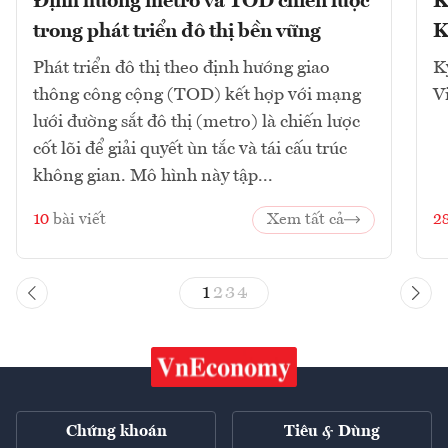
Định hướng metro và TOD chiến lược
K
trong phát triển đô thị bền vững
K
Phát triển đô thị theo định hướng giao
K
thông công cộng (TOD) kết hợp với mạng
V
lưới đường sắt đô thị (metro) là chiến lược
cốt lõi để giải quyết ùn tắc và tái cấu trúc
không gian. Mô hình này tập...
10
bài viết
Xem tất cả
2
1
2
3
4
Chứng khoán
Tiêu & Dùng