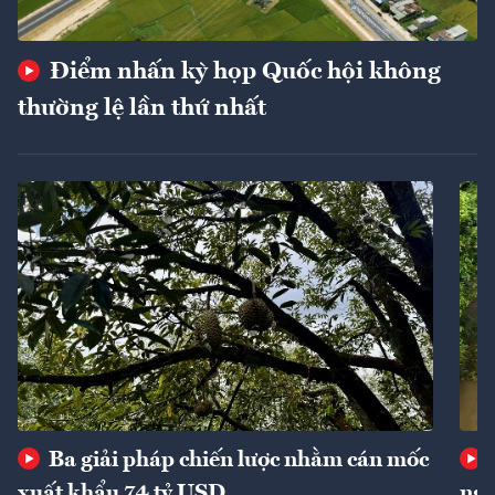
Điểm nhấn kỳ họp Quốc hội không
thường lệ lần thứ nhất
Ba giải pháp chiến lược nhằm cán mốc
xuất khẩu 74 tỷ USD
ngu