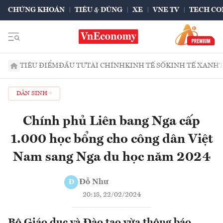
CHỨNG KHOÁN
TIÊU & DÙNG
XE
VNE TV
TECH CO
TIÊU ĐIỂM
ĐẦU TƯ
TÀI CHÍNH
KINH TẾ SỐ
KINH TẾ XANH
DÂN SINH
Chính phủ Liên bang Nga cấp
1.000 học bổng cho công dân Việt
Nam sang Nga du học năm 2024
Đỗ Như
Đ
20:18, 22/02/2024
Bộ Giáo dục và Đào tạo vừa thông báo