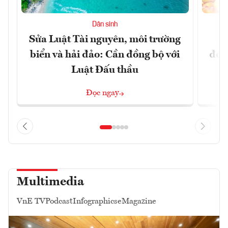
Dân sinh
Sửa Luật Tài nguyên, môi trường
L
biển và hải đảo: Cần đồng bộ với
đổi)
Luật Đấu thầu
Đọc ngay
Multimedia
VnE TV
Podcast
Infographics
eMagazine