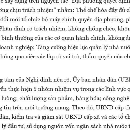
c xây dựng trên nguyên tắc "Địa phương quyết địn
ơng chịu trách nhiệm" nhằm: Thể chế hóa đầy đủ c
 đổi mới tổ chức bộ máy chính quyền địa phương, 
 Phân định rõ trách nhiệm, không chồng chéo, khô
 bình thường của các cơ quan hành chính, không 
doanh nghiệp; Tăng cường hiệu lực quản lý nhà nướ
ông qua việc xác lập rõ vai trò, thẩm quyền của c
.
g tâm của Nghị định nêu rõ, Ủy ban nhân dân (UB
ền thực hiện 5 nhóm nhiệm vụ trong các lĩnh vực 
lường; chất lượng sản phẩm, hàng hóa; công nghệ 
g tin trên môi trường mạng. Theo đó, UBND cấp tỉ
ẫn, kiểm tra và giám sát UBND cấp xã và các tổ c
 lý đầu tư, sử dụng nguồn vốn ngân sách nhà nước 