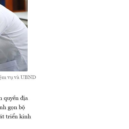
hiệm vụ và UBND
h quyền địa
inh gọn bộ
át triển kinh