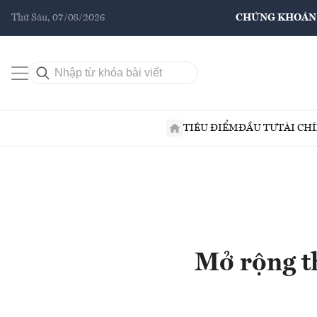
Thứ Sáu, 07/08/2026
CHỨNG KHOÁN
TIÊU ĐIỂM
ĐẦU TƯ
TÀI CH
Mở rộng t