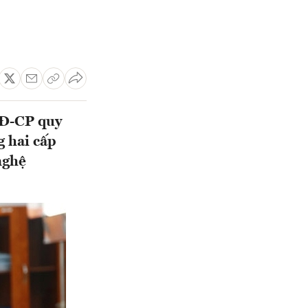
NĐ-CP quy
 hai cấp
nghệ