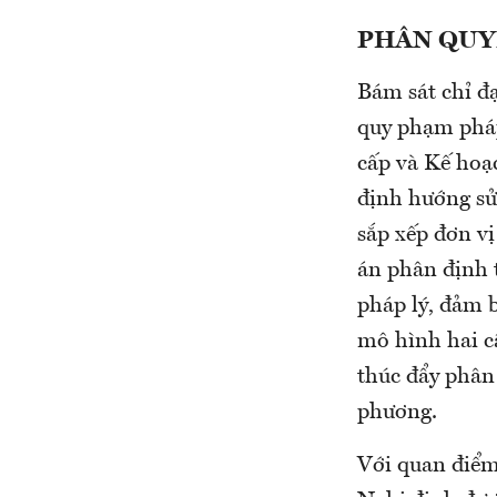
PHÂN QUY
Bám sát chỉ đạ
quy phạm pháp
cấp và Kế hoạ
định hướng sửa
sắp xếp đơn v
án phân định 
pháp lý, đảm 
mô hình hai c
thúc đẩy phân 
phương.
Với quan điểm