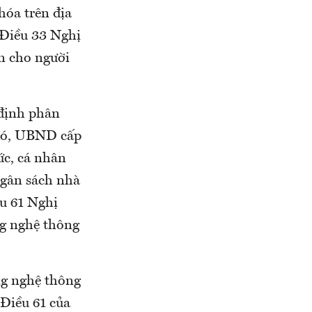
hóa trên địa
 Điều 33 Nghị
n cho người
 định phân
đó, UBND cấp
ức, cá nhân
ngân sách nhà
ều 61 Nghị
ng nghệ thông
ng nghệ thông
 Điều 61 của