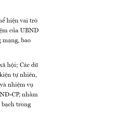
ể hiện vai trò
nhiệm của UBND
ng mạng, bao
 xã hội; Các dữ
kiện tự nhiên,
t và nhiệm vụ
2/NĐ-CP, nhằm
h bạch trong