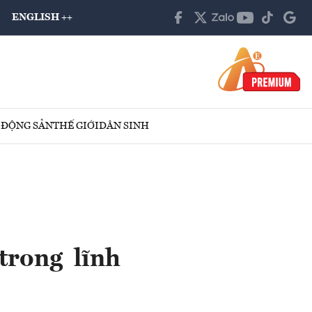
ENGLISH ++
 ĐỘNG SẢN
THẾ GIỚI
DÂN SINH
trong lĩnh