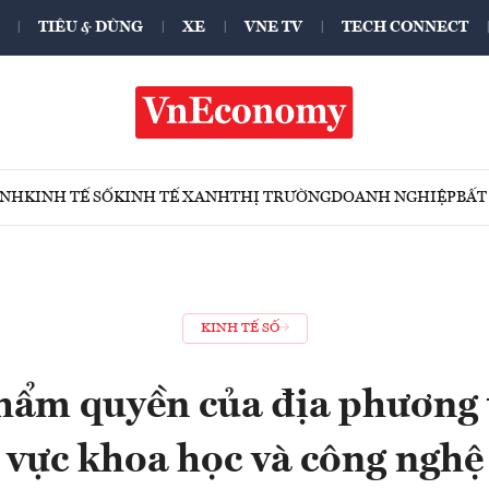
TIÊU & DÙNG
XE
VNE TV
TECH CONNECT
ÍNH
KINH TẾ SỐ
KINH TẾ XANH
THỊ TRƯỜNG
DOANH NGHIỆP
BẤT
KINH TẾ SỐ
hẩm quyền của địa phương 
vực khoa học và công nghệ