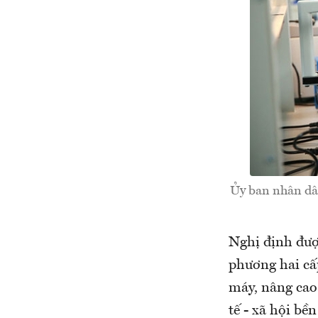
Ủy ban nhân dâ
Nghị định đượ
phương hai cấp
máy, nâng cao 
tế - xã hội bề