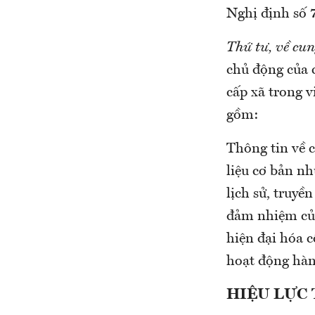
Nghị định số
Thứ tư, về cu
chủ động của 
cấp xã trong v
gồm:
Thông tin về c
liệu cơ bản nh
lịch sử, truyề
đảm nhiệm củ
hiện đại hóa c
hoạt động hàn
HIỆU LỰC 