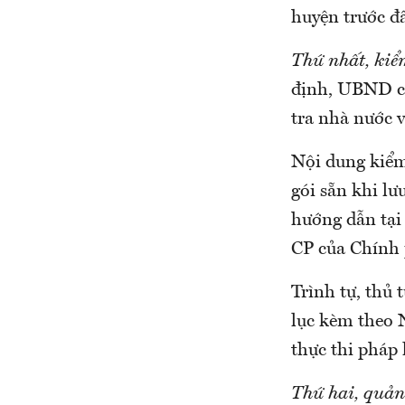
huyện trước đâ
Thứ nhất, kiể
định, UBND cấ
tra nhà nước 
Nội dung kiểm
gói sẵn khi lư
hướng dẫn tại
CP của Chính 
Trình tự, thủ
lục kèm theo 
thực thi pháp l
Thứ hai, quản