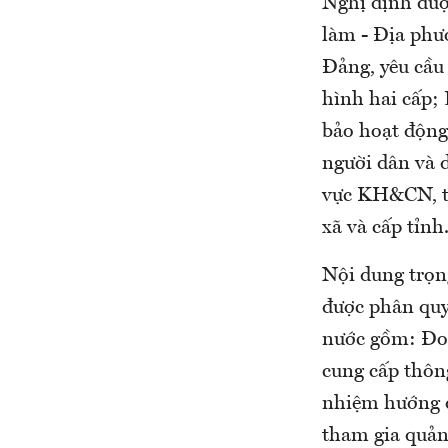
Nghị định đượ
làm - Địa phư
Đảng, yêu cầu
hình hai cấp;
bảo hoạt động
người dân và 
vực KH&CN, th
xã và cấp tỉnh
Nội dung trọn
được phân quy
nước gồm: Đo 
cung cấp thôn
nhiệm hướng d
tham gia quản