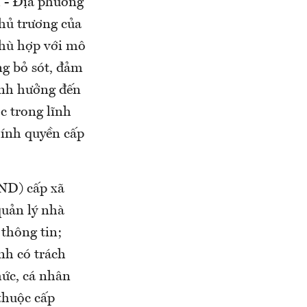
h - Địa phương
hủ trương của
phù hợp với mô
ng bỏ sót, đảm
ảnh hưởng đến
c trong lĩnh
hính quyền cấp
ND) cấp xã
quản lý nhà
thông tin;
nh có trách
hức, cá nhân
thuộc cấp