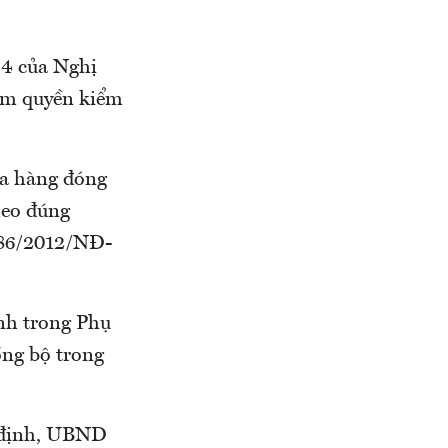
 4 của Nghị
hẩm quyền kiểm
ủa hàng đóng
heo đúng
 86/2012/NĐ-
ịnh trong Phụ
ng bộ trong
 định, UBND