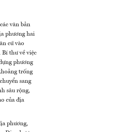
 các văn bản
ịa phương hai
ăn cứ vào
 Bí thư về việc
 dựng phương
khoảng trống
 chuyển sang
nh sâu rộng,
ạo của địa
địa phương,