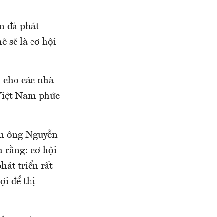
n đà phát
 sẽ là cơ hội
o cho các nhà
 Việt Nam phức
sản ông Nguyễn
 rằng: cơ hội
hát triển rất
ợi để thị