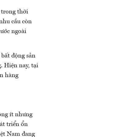
 trong thời
ì nhu cầu còn
nước ngoài
g bất động sản
. Hiện nay, tại
ân hàng
ông ít nhưng
át triển ổn
Việt Nam đang