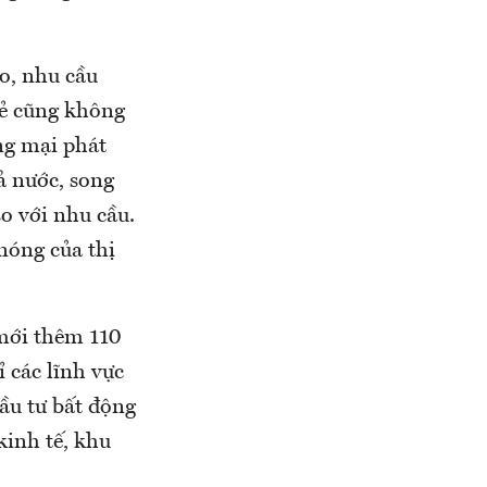
ao, nhu cầu
lẻ cũng không
ng mại phát
ả nước, song
o với nhu cầu.
 nóng của thị
 mới thêm 110
 các lĩnh vực
ầu tư bất động
kinh tế, khu