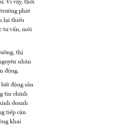
. Vì vậy, thời
 trường phát
 lại thiếu
 tư vấn, môi
rường, thị
 nguyên nhân
ến động.
 bất động sản
g tin chính
 kinh doanh
ng tiếp cận
công khai