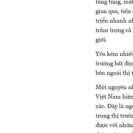
lúng túng, mất
gian qua, tiến
triển nhanh n
trầm trọng cả
giới.
Yếu kém nhiều 
trường bất độ
bên ngoài thị 
Một nguyên nh
Việt Nam hiện 
xác. Đây là n
trong thị trườ
được với những