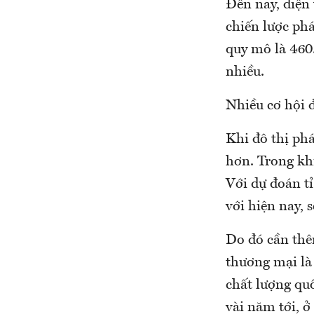
Đến nay, diện
chiến lược phá
quy mô là 460.
nhiều.
Nhiều cơ hội 
Khi đô thị phá
hơn. Trong khi
Với dự đoán tỉ
với hiện nay, 
Do đó cần thê
thương mại là
chất lượng qu
vài năm tới, 