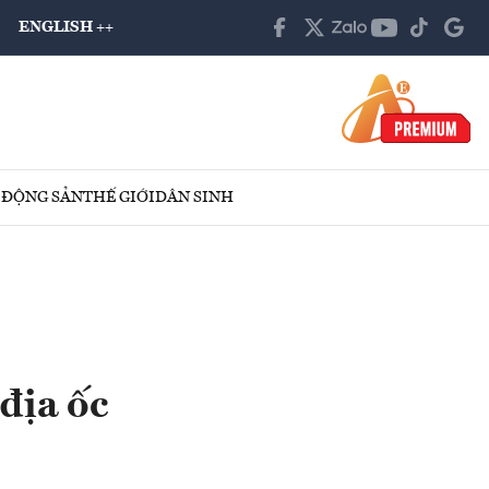
ENGLISH ++
 ĐỘNG SẢN
THẾ GIỚI
DÂN SINH
địa ốc