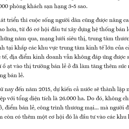
000 phòng khách sạn hạng 3-5 sao.
át triển thì cuộc sống người dân cũng được nâng c
ao hơn, từ đó cơ hội đầu tư xây dựng hệ thống bán 
hững năm qua, mạng lưới siêu thị, trung tâm thươ
h tại khắp các khu vực trung tâm kinh tế lớn của c
c tế, địa điểm kinh doanh vẫn không đáp ứng được s
ư ồ ạt vào thị trường bán lẻ ở đã làm tăng thêm sức
ng bán lẻ.
từ nay đến năm 2015, dự kiến cả nước sẽ thành lập
p với tổng diện tích là 26.000 ha. Do đó, không chỉ
, điểm bán lẻ, công trình thương mại... mà người đ
m còn có thêm một cơ hội đó là đầu tư vào các khu 