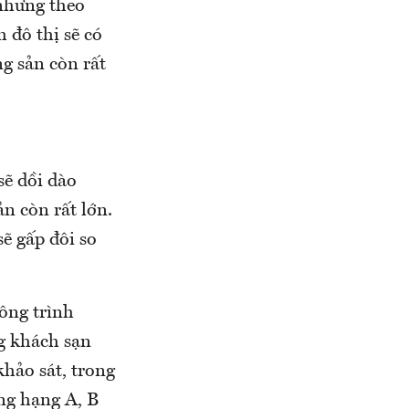
 nhưng theo
 đô thị sẽ có
ng sản còn rất
sẽ dồi dào
n còn rất lớn.
sẽ gấp đôi so
ông trình
g khách sạn
hảo sát, trong
ng hạng A, B