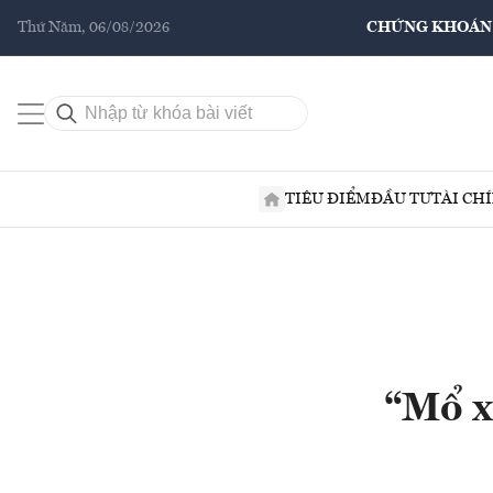
Thứ Năm, 06/08/2026
CHỨNG KHOÁN
TIÊU ĐIỂM
ĐẦU TƯ
TÀI CH
“Mổ x