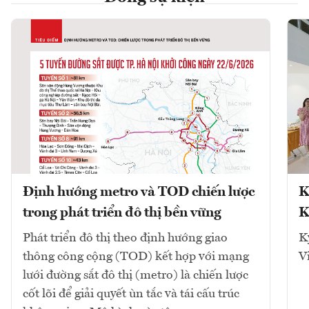
Định hướng metro và TOD chiến lược
K
trong phát triển đô thị bền vững
K
Phát triển đô thị theo định hướng giao
K
thông công cộng (TOD) kết hợp với mạng
V
lưới đường sắt đô thị (metro) là chiến lược
cốt lõi để giải quyết ùn tắc và tái cấu trúc