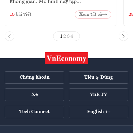
không gian. Mô hình này tập...
10
bài viết
Xem tất cả
2
1
2
3
4
Chứng khoán
Tiêu & Dùng
Xe
VnE TV
Tech Connect
English ++