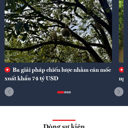
Ba giải pháp chiến lược nhằm cán mốc
xuất khẩu 74 tỷ USD
ngu
Dòng sự kiện