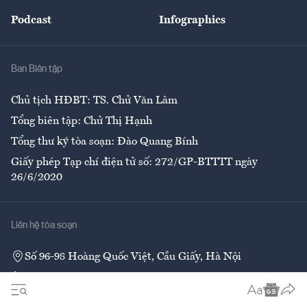
Đẹp +
An sinh
Podcast
Infographics
Giải trí
Y tế
Nhà
Ban Biên tập
Ẩm thực
Chủ tịch HĐBT: TS. Chử Văn Lâm
Tổng biên tập: Chử Thị Hạnh
Tổng thư ký tòa soạn: Đào Quang Bính
Giấy phép Tạp chí điện tử số: 272/GP-BTTTT ngày
26/6/2020
Liên hệ tòa soạn
Số 96-98 Hoàng Quốc Việt, Cầu Giấy, Hà Nội
02437552050