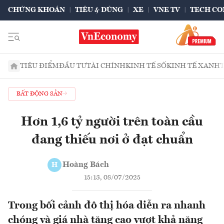
CHỨNG KHOÁN
TIÊU & DÙNG
XE
VNE TV
TECH CO
TIÊU ĐIỂM
ĐẦU TƯ
TÀI CHÍNH
KINH TẾ SỐ
KINH TẾ XANH
BẤT ĐỘNG SẢN
Hơn 1,6 tỷ người trên toàn cầu
đang thiếu nơi ở đạt chuẩn
Hoàng Bách
H
15:13, 08/07/2025
Trong bối cảnh đô thị hóa diễn ra nhanh
chóng và giá nhà tăng cao vượt khả năng