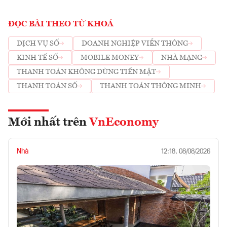
ĐỌC BÀI THEO TỪ KHOÁ
DỊCH VỤ SỐ
DOANH NGHIỆP VIỄN THÔNG
KINH TẾ SỐ
MOBILE MONEY
NHÀ MẠNG
THANH TOÁN KHÔNG DÙNG TIỀN MẶT
THANH TOÁN SỐ
THANH TOÁN THÔNG MINH
Mới nhất trên
VnEconomy
Nhà
12:18, 08/08/2026