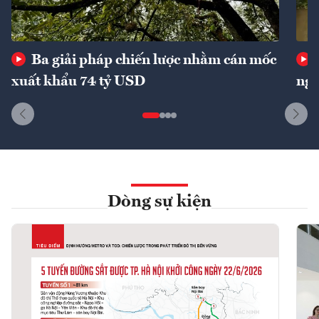
Ba giải pháp chiến lược nhằm cán mốc
xuất khẩu 74 tỷ USD
ngu
Dòng sự kiện