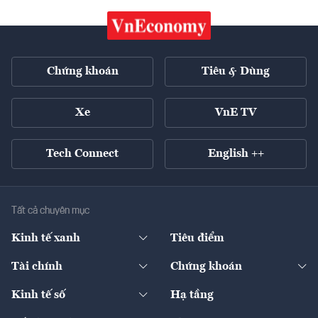
Chứng khoán
Tiêu & Dùng
Xe
VnE TV
Tech Connect
English ++
Tất cả chuyên mục
Kinh tế xanh
Tiêu điểm
Chuyển động xanh
Tài chính
Chứng khoán
Pháp lý
Ngân hàng
Doanh nghiệp niêm yết
Kinh tế số
Hạ tầng
Thương hiệu xanh
Thị trường vốn
Thị trường
Sản phẩm - Thị trường