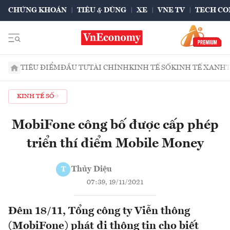
CHỨNG KHOÁN
TIÊU & DÙNG
XE
VNE TV
TECH CO
TIÊU ĐIỂM
ĐẦU TƯ
TÀI CHÍNH
KINH TẾ SỐ
KINH TẾ XANH
KINH TẾ SỐ
MobiFone công bố được cấp phép
triển thí điểm Mobile Money
Thủy Diệu
T
07:39, 19/11/2021
Đêm 18/11, Tổng công ty Viễn thông
(MobiFone) phát đi thông tin cho biết