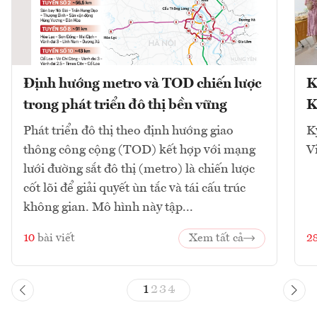
Định hướng metro và TOD chiến lược
K
trong phát triển đô thị bền vững
K
Phát triển đô thị theo định hướng giao
K
thông công cộng (TOD) kết hợp với mạng
V
lưới đường sắt đô thị (metro) là chiến lược
cốt lõi để giải quyết ùn tắc và tái cấu trúc
không gian. Mô hình này tập...
10
bài viết
Xem tất cả
2
1
2
3
4