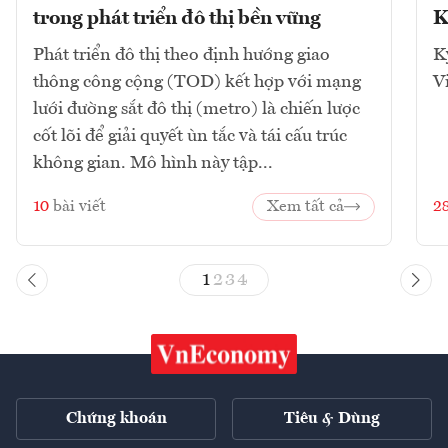
trong phát triển đô thị bền vững
K
Phát triển đô thị theo định hướng giao
K
thông công cộng (TOD) kết hợp với mạng
V
lưới đường sắt đô thị (metro) là chiến lược
cốt lõi để giải quyết ùn tắc và tái cấu trúc
không gian. Mô hình này tập...
10
bài viết
Xem tất cả
2
1
2
3
4
Chứng khoán
Tiêu & Dùng