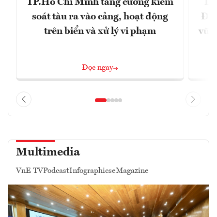
TP.Hồ Chí Minh tăng cường kiểm
Dấ
soát tàu ra vào cảng, hoạt động
Đưa
trên biển và xử lý vi phạm
vững
Đọc ngay
Multimedia
VnE TV
Podcast
Infographics
eMagazine