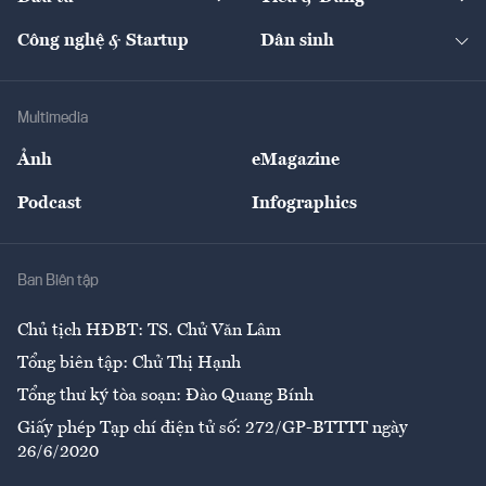
Quản trị số
Cafe BĐS
Thị trường
Kinh doanh
Kết nối
Tạp chí kinh tế Việt Nam
eMagazine
Nhà đầu tư
Du lịch
Công nghệ & Startup
Dân sinh
Tư vấn
Nông sản
Doanh nhân
Tư vấn Tiêu & Dùng
Infographics
Hạ tầng
Sức khỏe
Khung pháp lý
Doanh nghiệp
Địa phương
Thị trường
Bảo hiểm
Multimedia
Sự kiện
Nhân lực
Ảnh
eMagazine
Đẹp +
An sinh
Podcast
Infographics
Giải trí
Y tế
Nhà
Ban Biên tập
Ẩm thực
Chủ tịch HĐBT: TS. Chử Văn Lâm
Tổng biên tập: Chử Thị Hạnh
Tổng thư ký tòa soạn: Đào Quang Bính
Giấy phép Tạp chí điện tử số: 272/GP-BTTTT ngày
26/6/2020