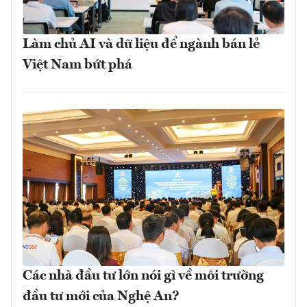
Làm chủ AI và dữ liệu để ngành bán lẻ
Việt Nam bứt phá
Các nhà đầu tư lớn nói gì về môi trường
đầu tư mới của Nghệ An?