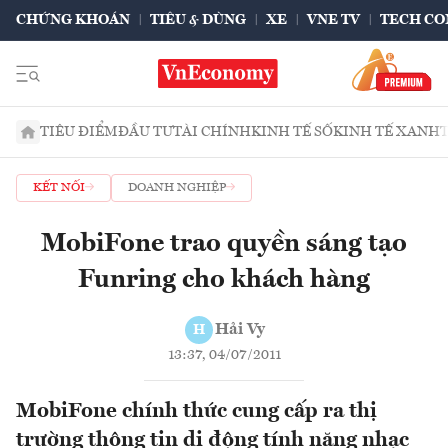
CHỨNG KHOÁN
TIÊU & DÙNG
XE
VNE TV
TECH CO
TIÊU ĐIỂM
ĐẦU TƯ
TÀI CHÍNH
KINH TẾ SỐ
KINH TẾ XANH
KẾT NỐI
DOANH NGHIỆP
MobiFone trao quyền sáng tạo
Funring cho khách hàng
Hải Vy
H
13:37, 04/07/2011
MobiFone chính thức cung cấp ra thị
trường thông tin di động tính năng nhạc