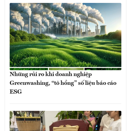
Những rủi ro khi doanh nghiệp
Greenwashing, “tô hồng” số liệu báo cáo
ESG