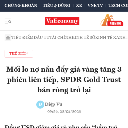
CHỨNG KHOÁN
TIÊU & DÙNG
XE
VNE TV
TECH CO
TIÊU ĐIỂM
ĐẦU TƯ
TÀI CHÍNH
KINH TẾ SỐ
KINH TẾ XANH
THẾ GIỚI
Mối lo nợ nần đẩy giá vàng tăng 3
phiên liên tiếp, SPDR Gold Trust
bán ròng trở lại
Điệp Vũ
Đ
09:24, 22/05/2025
Đồng USD giảm giá và nhu cầu “hầm trú