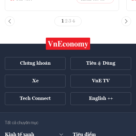
1
2
3
4
Chứng khoán
Tiêu & Dùng
Xe
VnE TV
Tech Connect
English ++
Tất cả chuyên mục
Kinh tế xanh
Tiêu điểm