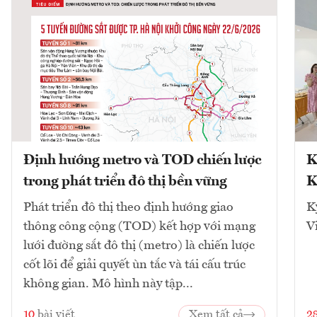
Định hướng metro và TOD chiến lược
K
trong phát triển đô thị bền vững
K
Phát triển đô thị theo định hướng giao
K
thông công cộng (TOD) kết hợp với mạng
V
lưới đường sắt đô thị (metro) là chiến lược
cốt lõi để giải quyết ùn tắc và tái cấu trúc
không gian. Mô hình này tập...
10
bài viết
Xem tất cả
2