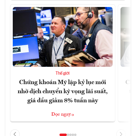
Thế giới
Chứng khoán Mỹ lập kỷ lục mới
Chí
nhờ dịch chuyển kỳ vọng lãi suất,
tr
giá dầu giảm 8% tuần này
Đọc ngay