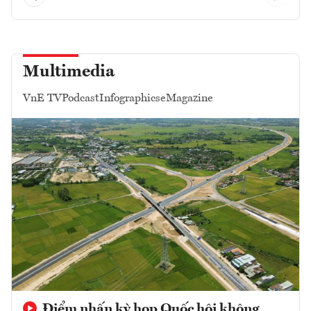
Multimedia
VnE TV
Podcast
Infographics
eMagazine
Điểm nhấn kỳ họp Quốc hội không