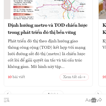
Định hướng metro và TOD chiến lược
K
trong phát triển đô thị bền vững
K
Phát triển đô thị theo định hướng giao
K
thông công cộng (TOD) kết hợp với mạng
V
lưới đường sắt đô thị (metro) là chiến lược
cốt lõi để giải quyết ùn tắc và tái cấu trúc
không gian. Mô hình này tập...
10
bài viết
Xem tất cả
2
1
2
3
4