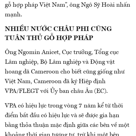
gỗ hợp pháp Việt Nam”, ông Ngô Sỹ Hoài nhấn
mạnh.
NHIỀU NƯỚC CHÂU PHI CŨNG
TUÂN THỦ GỖ HỢP PHÁP
Ông Ngomin Anicet, Cục trưởng, Tổng cục
Lâm nghiệp, Bộ Lâm nghiệp và Động vật
hoang dã Cameroon cho biết cũng giống như
Việt Nam, Cameroon đã ký Hiệp định
VPA/FLEGT với Ủy ban châu Âu (EC).
VPA có hiệu lực trong vòng 7 năm kể từ thời
điểm bắt đầu có hiệu lực và sẽ được gia hạn
bằng thỏa thuận mặc định giữa các bên về một
khoảng thời gian tương tự, trừ khi một bên