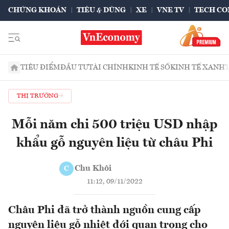
CHỨNG KHOÁN
TIÊU & DÙNG
XE
VNE TV
TECH CO
TIÊU ĐIỂM
ĐẦU TƯ
TÀI CHÍNH
KINH TẾ SỐ
KINH TẾ XANH
THỊ TRƯỜNG
Mỗi năm chi 500 triệu USD nhập
khẩu gỗ nguyên liệu từ châu Phi
Chu Khôi
C
11:12, 09/11/2022
Châu Phi đã trở thành nguồn cung cấp
nguyên liệu gỗ nhiệt đới quan trọng cho