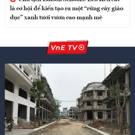
là cơ hội để kiến tạo ra một “rừng cây giáo
dục” xanh tươi vươn cao mạnh mẽ