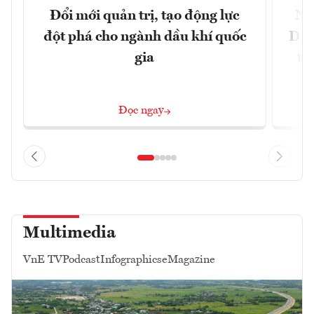
Đổi mới quản trị, tạo động lực
Ng
đột phá cho ngành dầu khí quốc
Diễ
gia
tạ
Đọc ngay
Multimedia
VnE TV
Podcast
Infographics
eMagazine