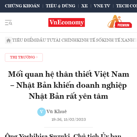
CHỨNG KHOÁN
TIÊU & DÙNG
XE
VNE TV
TECH CO
TIÊU ĐIỂM
ĐẦU TƯ
TÀI CHÍNH
KINH TẾ SỐ
KINH TẾ XANH
THỊ TRƯỜNG
Mối quan hệ thân thiết Việt Nam
– Nhật Bản khiến doanh nghiệp
Nhật Bản rất yên tâm
Vũ Khuê
V
19:36, 15/02/2023
Ông Yoshihisa Suzuki, Chủ tịch Ủy ban