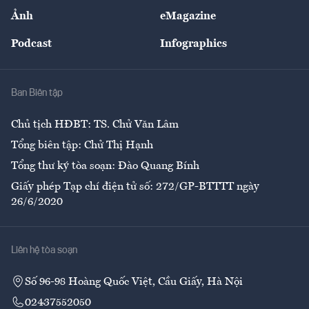
Sự kiện
Nhân lực
Ảnh
eMagazine
Đẹp +
An sinh
Podcast
Infographics
Giải trí
Y tế
Nhà
Ban Biên tập
Ẩm thực
Chủ tịch HĐBT: TS. Chử Văn Lâm
Tổng biên tập: Chử Thị Hạnh
Tổng thư ký tòa soạn: Đào Quang Bính
Giấy phép Tạp chí điện tử số: 272/GP-BTTTT ngày
26/6/2020
Liên hệ tòa soạn
Số 96-98 Hoàng Quốc Việt, Cầu Giấy, Hà Nội
02437552050