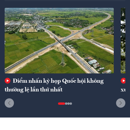
Điểm nhấn kỳ họp Quốc hội không
thường lệ lần thứ nhất
xuấ