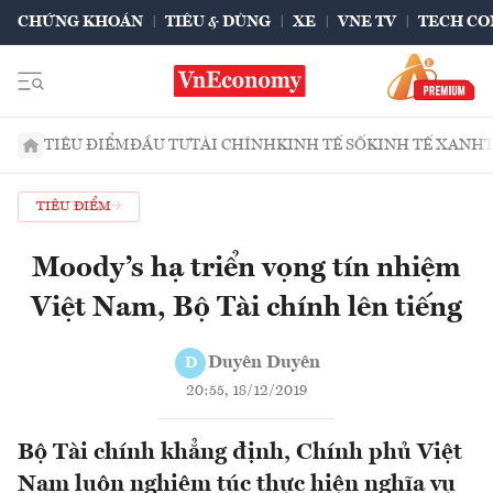
CHỨNG KHOÁN
TIÊU & DÙNG
XE
VNE TV
TECH CO
TIÊU ĐIỂM
ĐẦU TƯ
TÀI CHÍNH
KINH TẾ SỐ
KINH TẾ XANH
TIÊU ĐIỂM
Moody’s hạ triển vọng tín nhiệm
Việt Nam, Bộ Tài chính lên tiếng
Duyên Duyên
D
20:55, 18/12/2019
Bộ Tài chính khẳng định, Chính phủ Việt
Nam luôn nghiêm túc thực hiện nghĩa vụ