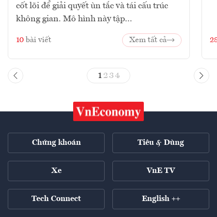
cốt lõi để giải quyết ùn tắc và tái cấu trúc
không gian. Mô hình này tập...
10
bài viết
Xem tất cả
2
1
2
3
4
Chứng khoán
Tiêu & Dùng
Xe
VnE TV
Tech Connect
English ++