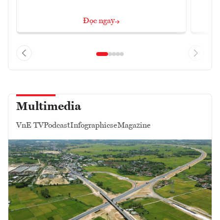
Đọc ngay
Multimedia
VnE TV
Podcast
Infographics
eMagazine