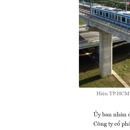
Hiện TP.HCM ch
Ủy ban nhân d
Công ty cổ ph