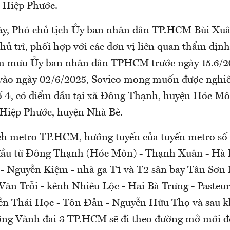
 Hiệp Phước.
ày, Phó chủ tịch Ủy ban nhân dân TP.HCM Bùi Xu
hủ trì, phối hợp với các đơn vị liên quan thẩm định
am mưu Ủy ban nhân dân TPHCM trước ngày 15.6/2
 vào ngày 02/6/2025, Sovico mong muốn được nghiê
ố 4, có điểm đầu tại xã Đông Thạnh, huyện Hóc Mô
ị Hiệp Phước, huyện Nhà Bè.
h metro TP.HCM, hướng tuyến của tuyến metro số 4
đầu từ Đông Thạnh (Hóc Môn) - Thạnh Xuân - Hà 
 Nguyễn Kiệm - nhà ga T1 và T2 sân bay Tân Sơn 
Văn Trỗi - kênh Nhiêu Lộc - Hai Bà Trưng - Pasteu
n Thái Học - Tôn Đản - Nguyễn Hữu Thọ và sau k
ường Vành đai 3 TP.HCM sẽ đi theo đường mở mới đ