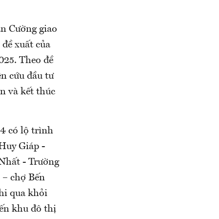
ân Cường giao
 đề xuất của
025. Theo đề
n cứu đầu tư
n và kết thúc
 có lộ trình
Huy Giáp -
Nhất - Trường
r – chợ Bến
hi qua khỏi
ến khu đô thị