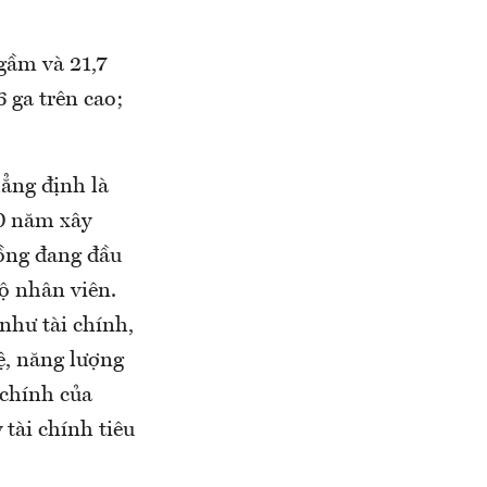
gầm và 21,7
 ga trên cao;
ẳng định là
0 năm xây
đồng đang đầu
ộ nhân viên.
như tài chính,
ệ, năng lượng
 chính của
tài chính tiêu