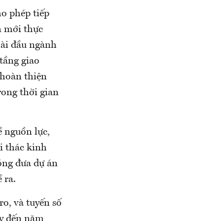
o phép tiếp
n mới thực
oài đầu ngành
 tầng giao
 hoàn thiện
ong thời gian
 nguồn lực,
i thác kinh
óng đưa dự án
 ra.
o, và tuyến số
ay đến năm