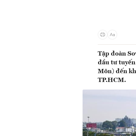
Tập đoàn Sov
đầu tư tuyế
Môn) đến kh
TP.HCM.