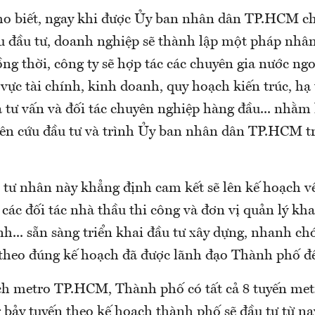
ho biết, ngay khi được Ủy ban nhân dân TP.HCM ch
u đầu tư, doanh nghiệp sẽ thành lập một pháp nhâ
ng thời, công ty sẽ hợp tác các chuyên gia nước ng
 vực tài chính, kinh doanh, quy hoạch kiến trúc, hạ
à tư vấn và đối tác chuyên nghiệp hàng đầu... nhằm
iên cứu đầu tư và trình Ủy ban nhân dân TP.HCM tr
tư nhân này khẳng định cam kết sẽ lên kế hoạch về
các đối tác nhà thầu thi công và đơn vị quản lý kha
h... sẵn sàng triển khai đầu tư xây dựng, nhanh ch
 theo đúng kế hoạch đã được lãnh đạo Thành phố đề
h metro TP.HCM, Thành phố có tất cả 8 tuyến metr
g bảy tuyến theo kế hoạch thành phố sẽ đầu tư từ n