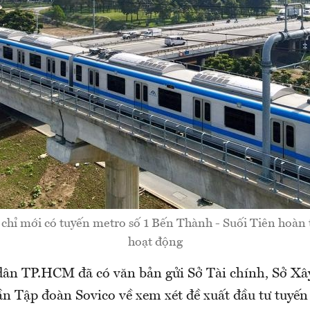
ỉ mới có tuyến metro số 1 Bến Thành - Suối Tiên hoàn 
hoạt động
ân TP.HCM đã có văn bản gửi Sở Tài chính, Sở Xâ
ần Tập đoàn Sovico về xem xét đề xuất đầu tư tuyến