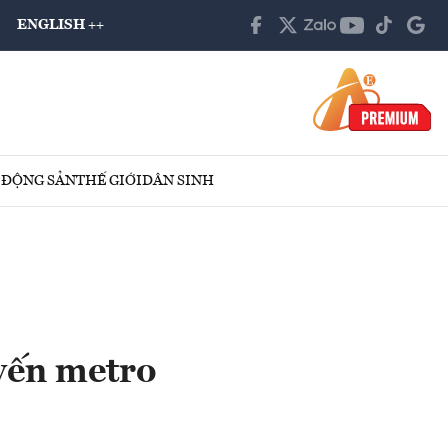
ENGLISH ++
 ĐỘNG SẢN
THẾ GIỚI
DÂN SINH
yến metro