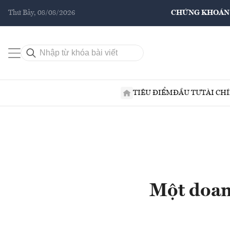
Thứ Bảy, 08/08/2026
CHỨNG KHOÁN
TIÊU ĐIỂM
ĐẦU TƯ
TÀI CH
Một doan