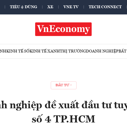
TIÊU & DÙNG
XE
VNE TV
TECH CONNECT
ÍNH
KINH TẾ SỐ
KINH TẾ XANH
THỊ TRƯỜNG
DOANH NGHIỆP
BẤT
ĐẦU TƯ
h nghiệp đề xuất đầu tư tu
số 4 TP.HCM