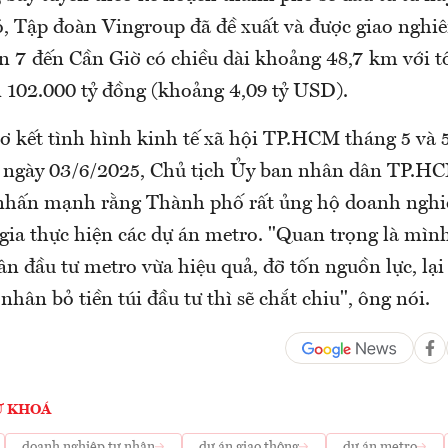
ó, Tập đoàn Vingroup đã đề xuất và được giao nghi
n 7 đến Cần Giờ có chiều dài khoảng 48,7 km với 
n 102.000 tỷ đồng (khoảng 4,09 tỷ USD).
sơ kết tình hình kinh tế xã hội TP.HCM tháng 5 và 
 ngày 03/6/2025, Chủ tịch Ủy ban nhân dân TP.H
nhấn mạnh rằng Thành phố rất ủng hộ doanh nghi
gia thực hiện các dự án metro. "Quan trọng là mình
n đầu tư metro vừa hiệu quả, đỡ tốn nguồn lực, lại 
nhân bỏ tiền túi đầu tư thì sẽ chắt chiu", ông nói.
Ừ KHOÁ
doanh nghiệp tư nhân
dự án giao thông
dự án metro