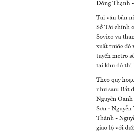
Đông Thạnh -
Tại văn bản n
Sở Tài chính c
Sovico và th
xuất trước đó
tuyến metro s
tại khu đô th
Theo quy hoạc
như sau: Bắt 
Nguyễn Oanh -
Sơn - Nguyễn 
Thành - Nguyễ
giao lộ với đ