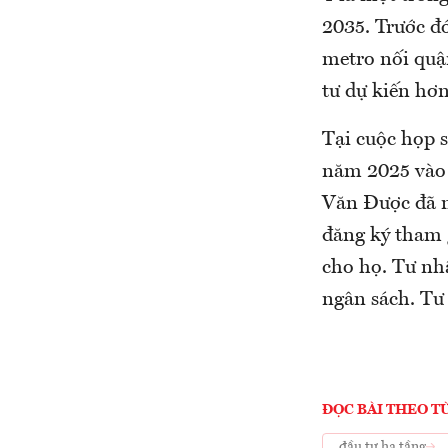
2035. Trước đ
metro nối quậ
tư dự kiến hơ
Tại cuộc họp 
năm 2025 vào
Văn Được đã 
đăng ký tham 
cho họ. Tư nhâ
ngân sách. Tư 
ĐỌC BÀI THEO T
đầu tư hạ tầng