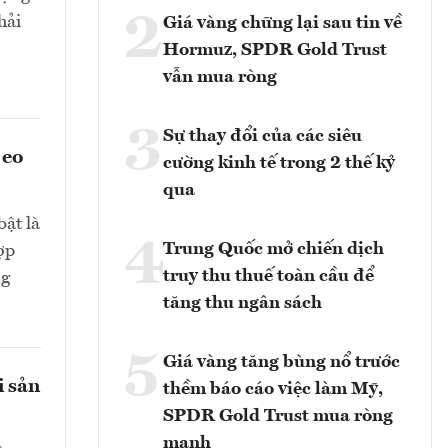
2
hải
Giá vàng chững lại sau tin về
Hormuz, SPDR Gold Trust
vẫn mua ròng
3
Sự thay đổi của các siêu
 eo
cường kinh tế trong 2 thế kỷ
qua
bật là
4
Trung Quốc mở chiến dịch
ợp
truy thu thuế toàn cầu để
ng
tăng thu ngân sách
5
Giá vàng tăng bùng nổ trước
i sản
thềm báo cáo việc làm Mỹ,
SPDR Gold Trust mua ròng
mạnh