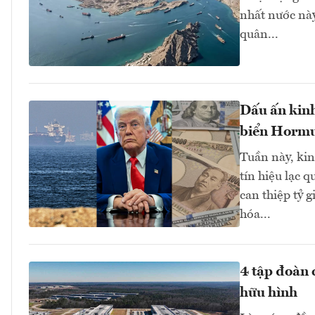
nhất nước này
quân...
Dấu ấn kinh
biển Hormuz
Tuần này, kinh
tín hiệu lạc 
can thiệp tỷ 
hóa...
4 tập đoàn 
hữu hình