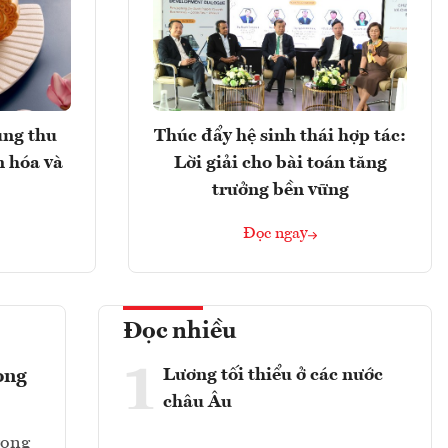
ung thu
Thúc đẩy hệ sinh thái hợp tác:
n hóa và
Lời giải cho bài toán tăng
trưởng bền vững
Đọc ngay
Đọc nhiều
1
Lương tối thiểu ở các nước
ong
châu Âu
rọng