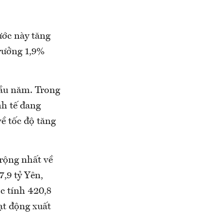
ước này tăng
trưởng 1,9%
đầu năm. Trong
h tế đang
về tốc độ tăng
 rộng nhất về
,9 tỷ Yên,
c tính 420,8
ạt động xuất