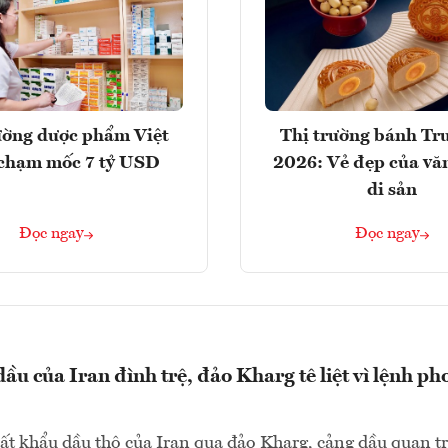
ường dược phẩm Việt
Thị trường bánh Tr
chạm mốc 7 tỷ USD
2026: Vẻ đẹp của vă
di sản
Đọc ngay
Đọc ngay
ầu của Iran đình trệ, đảo Kharg tê liệt vì lệnh ph
ất khẩu dầu thô của Iran qua đảo Kharg, cảng dầu quan t