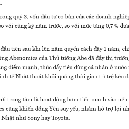
.
trong quý 3, vốn đầu tư cơ bản của các doanh nghiệ
o với cùng kỳ năm trước, so với mức tăng 0,7% đưa
 đầu tiên sau khi lên năm quyền cách đây 1 năm, c
ởng Abenomics của Thủ tướng Abe đã đẩy thị trườ
ng điểm mạnh, thúc đẩy tiêu dùng cá nhân ở nước n
nh tế Nhật thoát khỏi quãng thời gian trì trệ kéo 
với trọng tâm là hoạt động bơm tiền mạnh vào nền 
s cũng khiến đồng Yên suy yếu, nhằm hỗ trợ lợi n
 Nhật như Sony hay Toyota.