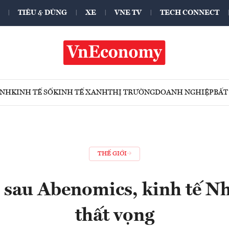
TIÊU & DÙNG
XE
VNE TV
TECH CONNECT
ÍNH
KINH TẾ SỐ
KINH TẾ XANH
THỊ TRƯỜNG
DOANH NGHIỆP
BẤT
THẾ GIỚI
sau Abenomics, kinh tế Nhậ
thất vọng