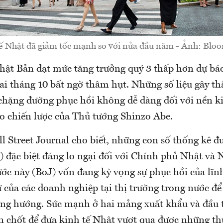
ế Nhật đã giảm tốc mạnh so với nửa đầu năm - Ảnh: Blo
hật Bản đạt mức tăng trưởng quý 3 thấp hơn dự báo
ai tháng 10 bất ngờ thâm hụt. Những số liệu gây th
chặng đường phục hồi không dễ dàng đối với nền ki
eo chiến lược của Thủ tướng Shinzo Abe.
l Street Journal cho biết, những con số thống kê đ
2) đặc biệt đáng lo ngại đối với Chính phủ Nhật và
ớc này (BoJ) vốn đang kỳ vọng sự phục hồi của lĩn
 của các doanh nghiệp tại thị trường trong nước để 
úng hướng. Sức mạnh ở hai mảng xuất khẩu và đầu 
en chốt để đưa kinh tế Nhật vượt qua được những th