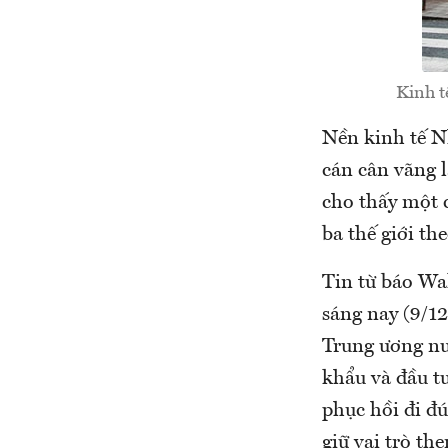
Kinh t
Nền kinh tế N
cán cân vãng l
cho thấy một 
ba thế giới th
Tin từ báo Wal
sáng nay (9/1
Trung ương nư
khẩu và đầu tư
phục hồi đi đ
giữ vai trò th