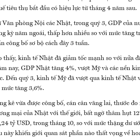
ế tiêu thụ bắt đầu có hiệu lực từ tháng 4 năm sau.
từ Văn phòng Nội các Nhật, trong quý 3, GDP của n
ùng kỳ năm ngoái, thấp hơn nhiều so với mức tăng 
ần công bố sơ bộ cách đây 3 tuần.
ho thấy, kinh tế Nhật đã giảm tốc mạnh so với nửa 
ăm nay, GDP Nhật tăng 4%, vượt Mỹ và các nền kin
c. Đến quý 3, kinh tế Mỹ đã vượt qua kinh tế Nhật 
t mức tăng 3,6%.
g kê vừa được công bố, cán cân vãng lai, thước đo
ng mại của Nhật với thế giới, bất ngờ thâm hụt 127
,24 tỷ USD, trong tháng 10, so với mức thặng dư ướ
u này khiến giới quan sát phần nào thất vọng về ho