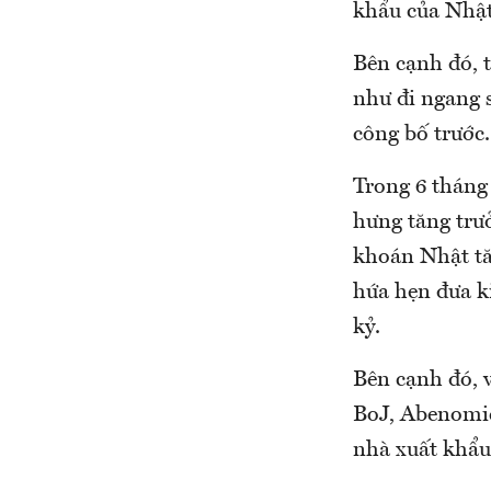
khẩu của Nhật
Bên cạnh đó, 
như đi ngang s
công bố trước.
Trong 6 tháng
hưng tăng trư
khoán Nhật tă
hứa hẹn đưa ki
kỷ.
Bên cạnh đó, 
BoJ, Abenomic
nhà xuất khẩu