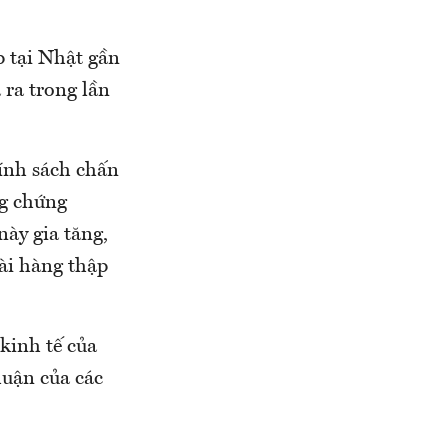
p tại Nhật gần
 ra trong lần
hính sách chấn
ng chứng
ày gia tăng,
dài hàng thập
kinh tế của
huận của các