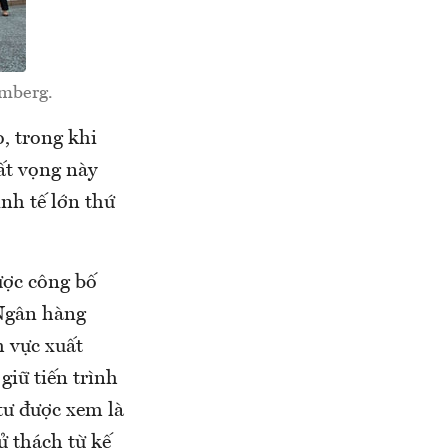
omberg.
, trong khi
ất vọng này
nh tế lớn thứ
ược công bố
 Ngân hàng
h vực xuất
giữ tiến trình
tư được xem là
ử thách từ kế