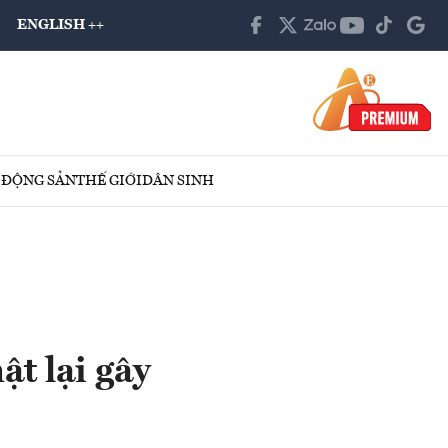
ENGLISH ++
 ĐỘNG SẢN
THẾ GIỚI
DÂN SINH
t lại gây