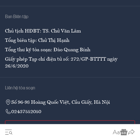
Nhà
Ban Biên tập
Ẩm thực
Chủ tịch HĐBT: TS. Chử Văn Lâm
Tổng biên tập: Chử Thị Hạnh
Tổng thư ký tòa soạn: Đào Quang Bính
Giấy phép Tạp chí điện tử số: 272/GP-BTTTT ngày
26/6/2020
Liên hệ tòa soạn
Số 96-98 Hoàng Quốc Việt, Cầu Giấy, Hà Nội
02437552050
Liên hệ quảng cáo