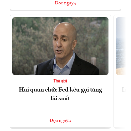
Đọc ngay
Thế giới
Hai quan chức Fed kêu gọi tăng
Ira
lãi suất
Đọc ngay