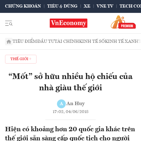
CHỨNG KHOÁN
TIÊU & DÙNG
XE
VNE TV
TECH CO
TIÊU ĐIỂM
ĐẦU TƯ
TÀI CHÍNH
KINH TẾ SỐ
KINH TẾ XANH
THẾ GIỚI
“Mốt” sở hữu nhiều hộ chiếu của
nhà giàu thế giới
An Huy
A
17:02, 04/06/2018
Hiện có khoảng hơn 20 quốc gia khác trên
thế giới sẵn sàng cấp quốc tịch cho người