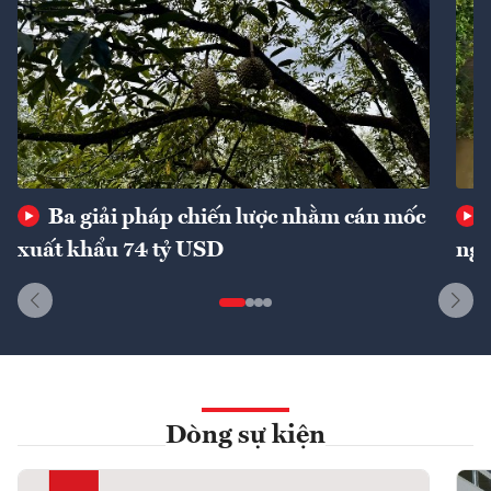
Ba giải pháp chiến lược nhằm cán mốc
xuất khẩu 74 tỷ USD
ngu
Dòng sự kiện