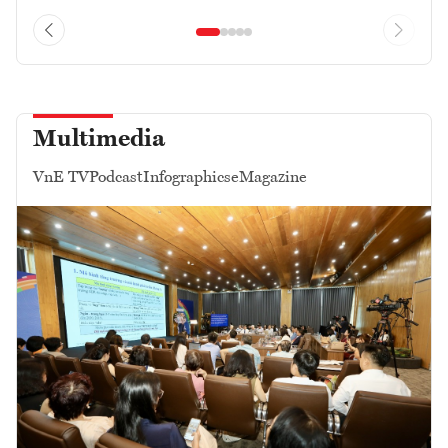
Multimedia
VnE TV
Podcast
Infographics
eMagazine