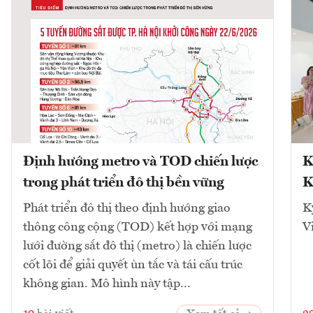
Định hướng metro và TOD chiến lược
K
trong phát triển đô thị bền vững
K
Phát triển đô thị theo định hướng giao
K
thông công cộng (TOD) kết hợp với mạng
V
lưới đường sắt đô thị (metro) là chiến lược
cốt lõi để giải quyết ùn tắc và tái cấu trúc
không gian. Mô hình này tập...