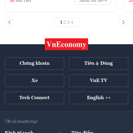
10
bài viết
Xem tất cả
2
1
2
3
4
Chứng khoán
Tiêu & Dùng
Xe
VnE TV
Tech Connect
English ++
Tất cả chuyên mục