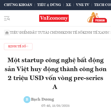
CHỨNG KHOÁN
TIÊU & DÙNG
XE
VNE TV
TECH CO
TIÊU ĐIỂM
ĐẦU TƯ
TÀI CHÍNH
KINH TẾ SỐ
KINH TẾ XANH
KINH TẾ SỐ
Một startup công nghệ bất động
sản Việt huy động thành công hơn
2 triệu USD vốn vòng pre-series
A
Bạch Dương
B
07:48, 15/05/2025