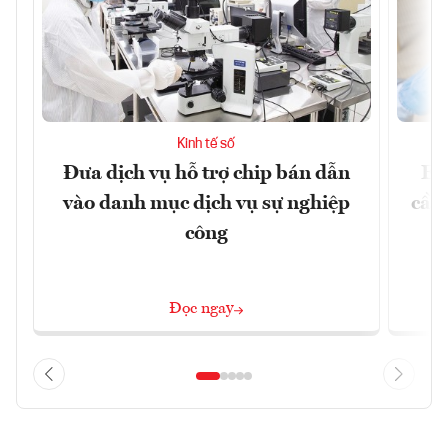
Kinh tế số
Đưa dịch vụ hỗ trợ chip bán dẫn
EU
vào danh mục dịch vụ sự nghiệp
cầu
công
Đọc ngay