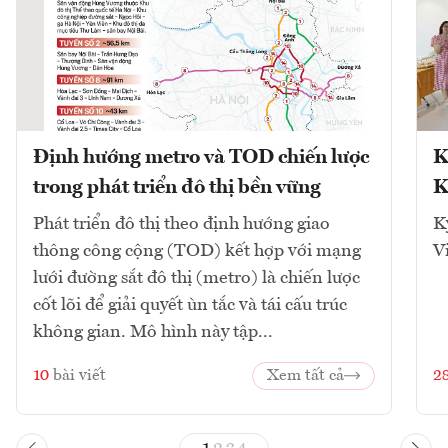
Định hướng metro và TOD chiến lược
K
trong phát triển đô thị bền vững
K
Phát triển đô thị theo định hướng giao
K
thông công cộng (TOD) kết hợp với mạng
V
lưới đường sắt đô thị (metro) là chiến lược
cốt lõi để giải quyết ùn tắc và tái cấu trúc
không gian. Mô hình này tập...
10
bài viết
Xem tất cả
2