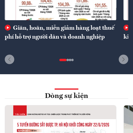
Giãn, hoãn, miễn giảm hàng loạt thuế
phí hỗ trợ người dân và doanh nghiệp
kin
Dòng sự kiện