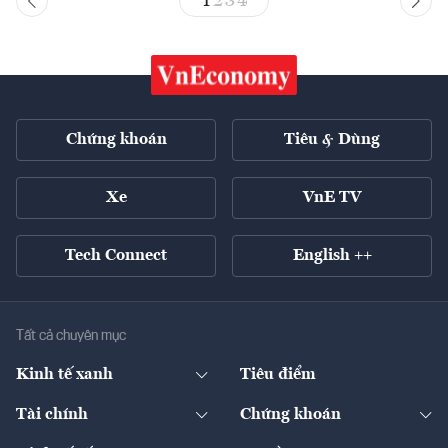
1
2
3
4
Chứng khoán
Tiêu & Dùng
Xe
VnE TV
Tech Connect
English ++
Tất cả chuyên mục
Kinh tế xanh
Tiêu điểm
Chuyển động xanh
Tài chính
Chứng khoán
Pháp lý
Ngân hàng
Doanh nghiệp niêm yết