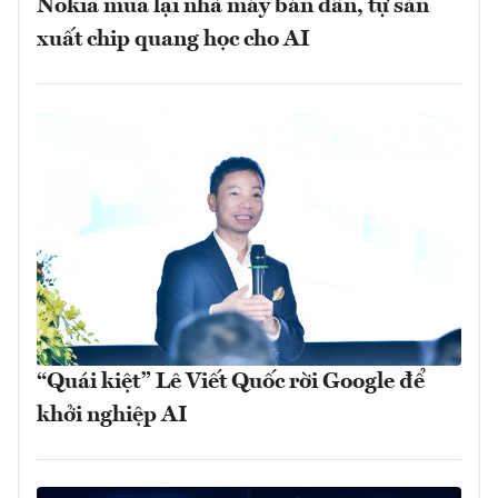
Nokia mua lại nhà máy bán dẫn, tự sản
xuất chip quang học cho AI
“Quái kiệt” Lê Viết Quốc rời Google để
khởi nghiệp AI