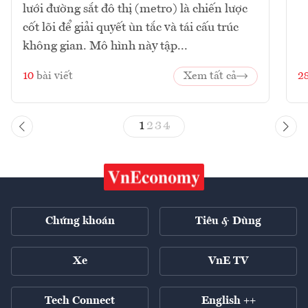
lưới đường sắt đô thị (metro) là chiến lược
cốt lõi để giải quyết ùn tắc và tái cấu trúc
không gian. Mô hình này tập...
10
bài viết
Xem tất cả
2
1
2
3
4
Chứng khoán
Tiêu & Dùng
Xe
VnE TV
Tech Connect
English ++