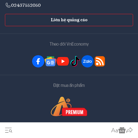
02437552050
Liên hệ quảng cáo
Theo dõi VnEconomy
Đặt mua ấn phẩm
Bản quyền thuộc về