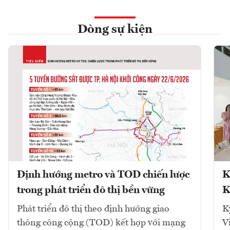
Dòng sự kiện
Định hướng metro và TOD chiến lược
K
trong phát triển đô thị bền vững
K
Phát triển đô thị theo định hướng giao
K
thông công cộng (TOD) kết hợp với mạng
V