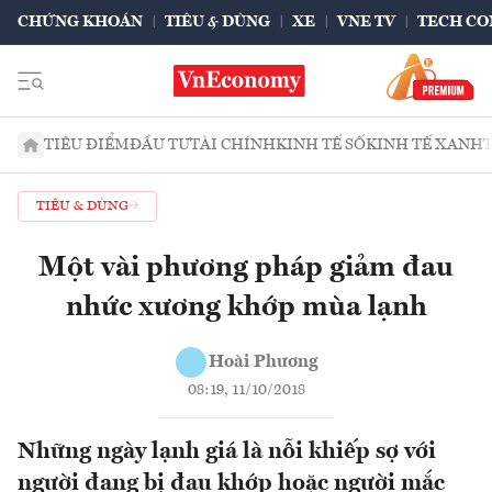
CHỨNG KHOÁN
TIÊU & DÙNG
XE
VNE TV
TECH CO
TIÊU ĐIỂM
ĐẦU TƯ
TÀI CHÍNH
KINH TẾ SỐ
KINH TẾ XANH
TIÊU & DÙNG
Một vài phương pháp giảm đau
nhức xương khớp mùa lạnh
Hoài Phương
08:19, 11/10/2018
Những ngày lạnh giá là nỗi khiếp sợ với
người đang bị đau khớp hoặc người mắc