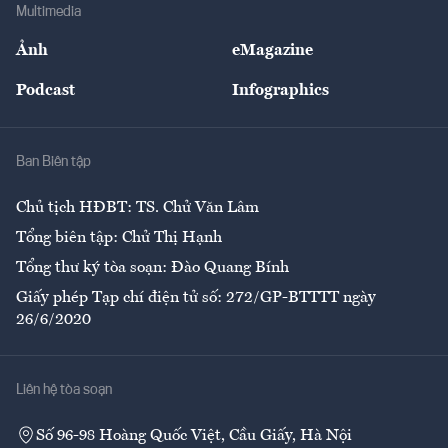
Bảo hiểm
Multimedia
Sự kiện
Nhân lực
Ảnh
eMagazine
Đẹp +
An sinh
Podcast
Infographics
Giải trí
Y tế
Nhà
Ban Biên tập
Ẩm thực
Chủ tịch HĐBT: TS. Chử Văn Lâm
Tổng biên tập: Chử Thị Hạnh
Tổng thư ký tòa soạn: Đào Quang Bính
Giấy phép Tạp chí điện tử số: 272/GP-BTTTT ngày
26/6/2020
Liên hệ tòa soạn
Số 96-98 Hoàng Quốc Việt, Cầu Giấy, Hà Nội