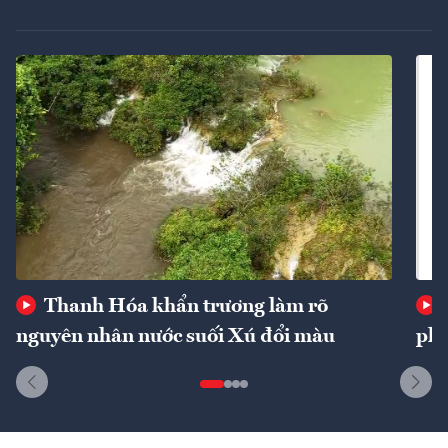
Thanh Hóa khẩn trương làm rõ
nguyên nhân nước suối Xú đổi màu
phí