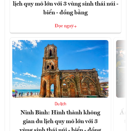
lịch quy mô lớn với 3 vùng sinh thái núi -
biển - đồng bằng
Đọc ngay
Du lịch
Ninh Bình: Hình thành không
Ẩm 
gian du lịch quy mô lớn với 3
tê
vùng sinh thái núi - biển - đồng