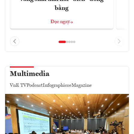
bằng
Đọc ngay
Multimedia
VnE TV
Podcast
Infographics
eMagazine