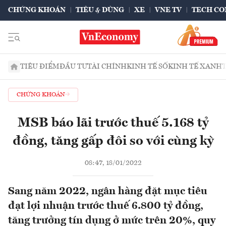
CHỨNG KHOÁN
TIÊU & DÙNG
XE
VNE TV
TECH CO
TIÊU ĐIỂM
ĐẦU TƯ
TÀI CHÍNH
KINH TẾ SỐ
KINH TẾ XANH
CHỨNG KHOÁN
MSB báo lãi trước thuế 5.168 tỷ
đồng, tăng gấp đôi so với cùng kỳ
08:47, 18/01/2022
Sang năm 2022, ngân hàng đặt mục tiêu
đạt lợi nhuận trước thuế 6.800 tỷ đồng,
tăng trưởng tín dụng ở mức trên 20%, quy