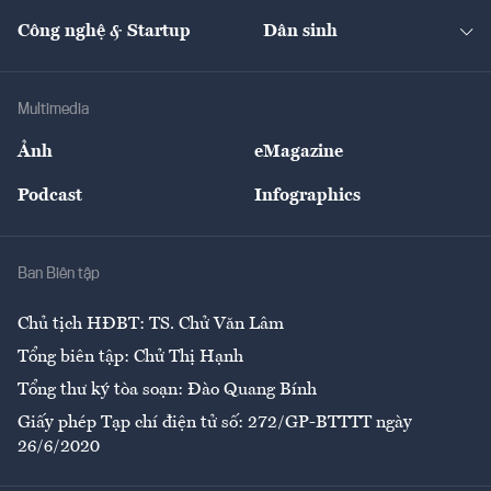
Kinh doanh
Kết nối
Tạp chí kinh tế Việt Nam
eMagazine
Nhà đầu tư
Du lịch
Công nghệ & Startup
Dân sinh
Tư vấn
Nông sản
Doanh nhân
Tư vấn Tiêu & Dùng
Infographics
Hạ tầng
Sức khỏe
Khung pháp lý
Doanh nghiệp
Địa phương
Thị trường
Bảo hiểm
Multimedia
Sự kiện
Nhân lực
Ảnh
eMagazine
Đẹp +
An sinh
Podcast
Infographics
Giải trí
Y tế
Nhà
Ban Biên tập
Ẩm thực
Chủ tịch HĐBT: TS. Chử Văn Lâm
Tổng biên tập: Chử Thị Hạnh
Tổng thư ký tòa soạn: Đào Quang Bính
Giấy phép Tạp chí điện tử số: 272/GP-BTTTT ngày
26/6/2020