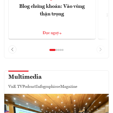
Blog chứng khoán: Vào vùng
V
thận trọng
ph
Đọc ngay
Multimedia
VnE TV
Podcast
Infographics
eMagazine