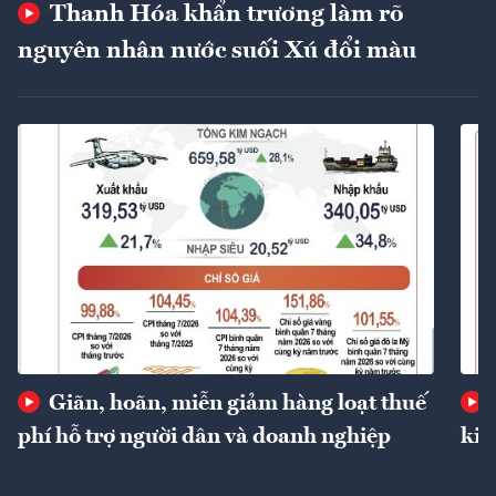
Thanh Hóa khẩn trương làm rõ
nguyên nhân nước suối Xú đổi màu
Giãn, hoãn, miễn giảm hàng loạt thuế
phí hỗ trợ người dân và doanh nghiệp
kin