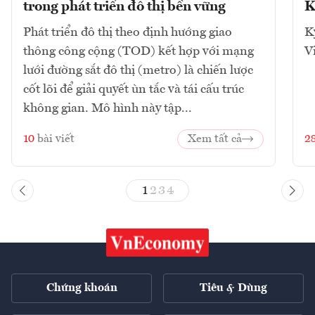
trong phát triển đô thị bền vững
K
Phát triển đô thị theo định hướng giao
K
thông công cộng (TOD) kết hợp với mạng
V
lưới đường sắt đô thị (metro) là chiến lược
cốt lõi để giải quyết ùn tắc và tái cấu trúc
không gian. Mô hình này tập...
10
bài viết
Xem tất cả
2
1
2
3
4
Chứng khoán
Tiêu & Dùng