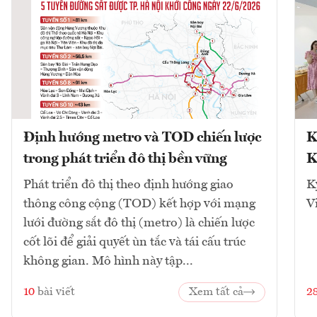
Định hướng metro và TOD chiến lược
K
trong phát triển đô thị bền vững
K
Phát triển đô thị theo định hướng giao
K
thông công cộng (TOD) kết hợp với mạng
V
lưới đường sắt đô thị (metro) là chiến lược
cốt lõi để giải quyết ùn tắc và tái cấu trúc
không gian. Mô hình này tập...
10
bài viết
Xem tất cả
2