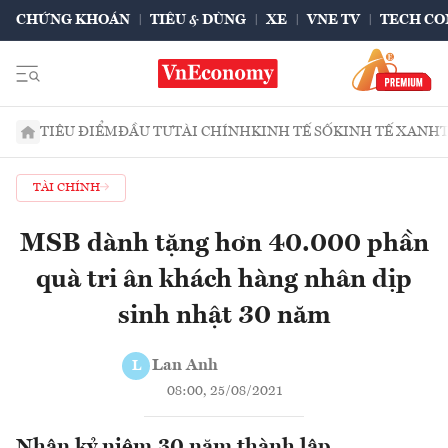
CHỨNG KHOÁN
TIÊU & DÙNG
XE
VNE TV
TECH CO
TIÊU ĐIỂM
ĐẦU TƯ
TÀI CHÍNH
KINH TẾ SỐ
KINH TẾ XANH
TÀI CHÍNH
MSB dành tặng hơn 40.000 phần
quà tri ân khách hàng nhân dịp
sinh nhật 30 năm
Lan Anh
L
08:00, 25/08/2021
Nhân kỷ niệm 30 năm thành lập