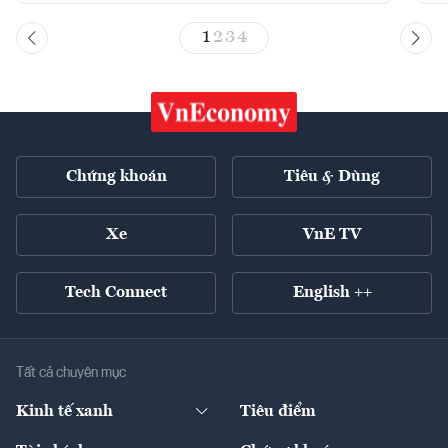
1
2
3
4
Chứng khoán
Tiêu & Dùng
Xe
VnE TV
Tech Connect
English ++
Tất cả chuyên mục
Kinh tế xanh
Tiêu điểm
Chuyển động xanh