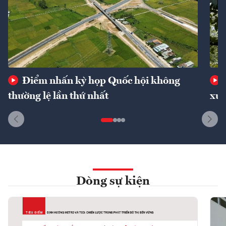
Điểm nhấn kỳ họp Quốc hội không
thường lệ lần thứ nhất
xuấ
Dòng sự kiện