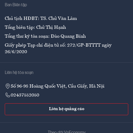
Ban Biên tập
Ẩm thực
Chủ tịch HĐBT: TS. Chử Văn Lâm
Tổng biên tập: Chử Thị Hạnh
Tổng thư ký tòa soạn: Đào Quang Bính
Giấy phép Tạp chí điện tử số: 272/GP-BTTTT ngày
26/6/2020
Liên hệ tòa soạn
Số 96-98 Hoàng Quốc Việt, Cầu Giấy, Hà Nội
02437552050
Liên hệ quảng cáo
Theo dõi VnEconomy