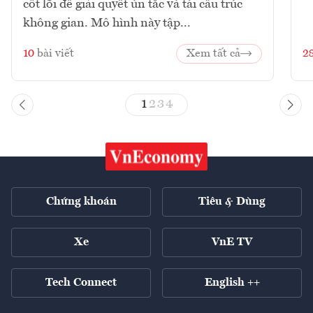
cốt lõi để giải quyết ùn tắc và tái cấu trúc
không gian. Mô hình này tập...
10
bài viết
Xem tất cả
2
1
2
3
4
Chứng khoán
Tiêu & Dùng
Xe
VnE TV
Tech Connect
English ++