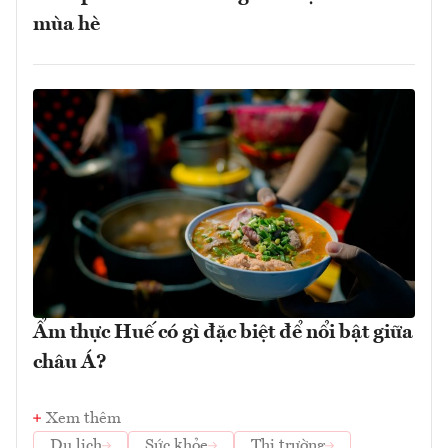
mùa hè
Ẩm thực Huế có gì đặc biệt để nổi bật giữa
châu Á?
Xem thêm
Du lịch
Sức khỏe
Thị trường