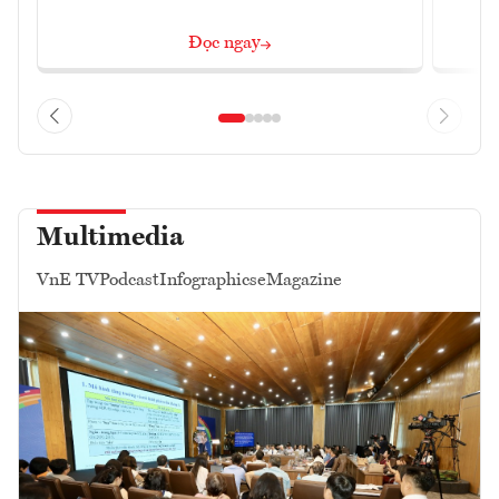
Đọc ngay
Multimedia
VnE TV
Podcast
Infographics
eMagazine