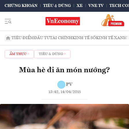
CHỨNG KHOÁN
TIÊU & DÙNG
XE
VNE TV
TECH CO
TIÊU ĐIỂM
ĐẦU TƯ
TÀI CHÍNH
KINH TẾ SỐ
KINH TẾ XANH
ẨM THỰC
TIÊU & DÙNG
Mùa hè đi ăn món nướng?
PV
13:42, 14/04/2015