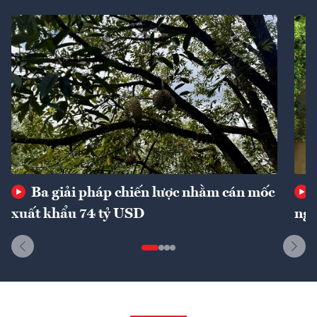
Ba giải pháp chiến lược nhằm cán mốc
xuất khẩu 74 tỷ USD
ngu