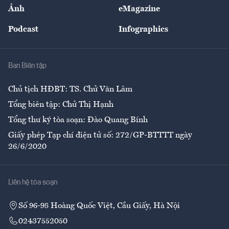
Nhân lực
Ảnh
eMagazine
Đẹp +
An sinh
Podcast
Infographics
Giải trí
Y tế
Nhà
Ban Biên tập
Ẩm thực
Chủ tịch HĐBT: TS. Chử Văn Lâm
Tổng biên tập: Chử Thị Hạnh
Tổng thư ký tòa soạn: Đào Quang Bính
Giấy phép Tạp chí điện tử số: 272/GP-BTTTT ngày
26/6/2020
Liên hệ tòa soạn
Số 96-98 Hoàng Quốc Việt, Cầu Giấy, Hà Nội
02437552050