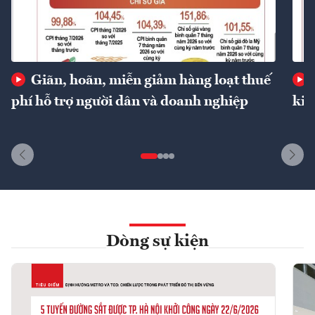
Giãn, hoãn, miễn giảm hàng loạt thuế
phí hỗ trợ người dân và doanh nghiệp
kin
Dòng sự kiện