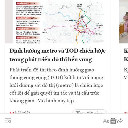
Định hướng metro và TOD chiến lược
K
trong phát triển đô thị bền vững
K
Phát triển đô thị theo định hướng giao
K
thông công cộng (TOD) kết hợp với mạng
V
lưới đường sắt đô thị (metro) là chiến lược
cốt lõi để giải quyết ùn tắc và tái cấu trúc
không gian. Mô hình này tập...
10
bài viết
Xem tất cả
2