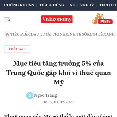
CHỨNG KHOÁN
TIÊU & DÙNG
XE
VNE TV
TECH CO
TIÊU ĐIỂM
ĐẦU TƯ
TÀI CHÍNH
KINH TẾ SỐ
KINH TẾ XANH
THẾ GIỚI
Mục tiêu tăng trưởng 5% của
Trung Quốc gặp khó vì thuế quan
Mỹ
Ngọc Trang
N
13:57, 04/02/2025
Thuế quan của Mỹ có thể là một đòn giáng