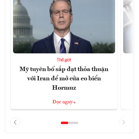
Thế giới
Mỹ tuyên bố sắp đạt thỏa thuận
“
với Iran để mở cửa eo biển
g
Hormuz
Đọc ngay