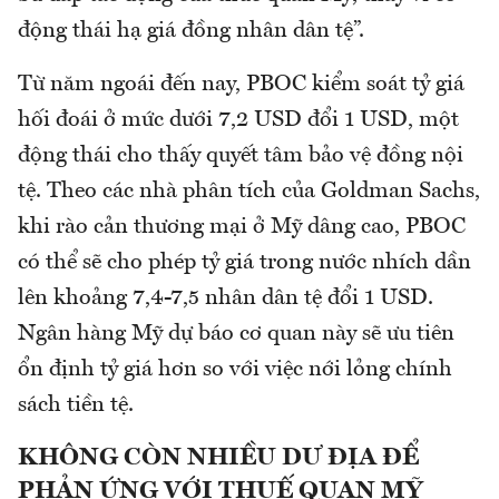
động thái hạ giá đồng nhân dân tệ”.
Từ năm ngoái đến nay, PBOC kiểm soát tỷ giá
hối đoái ở mức dưới 7,2 USD đổi 1 USD, một
động thái cho thấy quyết tâm bảo vệ đồng nội
tệ. Theo các nhà phân tích của Goldman Sachs,
khi rào cản thương mại ở Mỹ dâng cao, PBOC
có thể sẽ cho phép tỷ giá trong nước nhích dần
lên khoảng 7,4-7,5 nhân dân tệ đổi 1 USD.
Ngân hàng Mỹ dự báo cơ quan này sẽ ưu tiên
ổn định tỷ giá hơn so với việc nới lỏng chính
sách tiền tệ.
KHÔNG CÒN NHIỀU DƯ ĐỊA ĐỂ
PHẢN ỨNG VỚI THUẾ QUAN MỸ