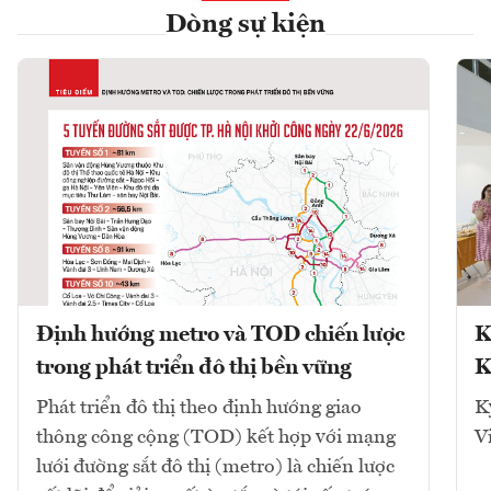
Dòng sự kiện
Định hướng metro và TOD chiến lược
K
trong phát triển đô thị bền vững
K
Phát triển đô thị theo định hướng giao
K
thông công cộng (TOD) kết hợp với mạng
V
lưới đường sắt đô thị (metro) là chiến lược