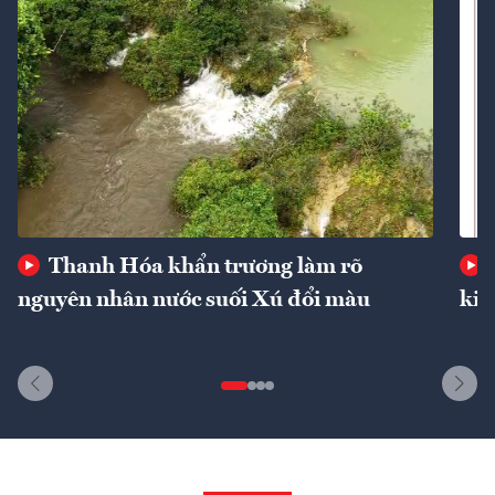
Thanh Hóa khẩn trương làm rõ
nguyên nhân nước suối Xú đổi màu
kin