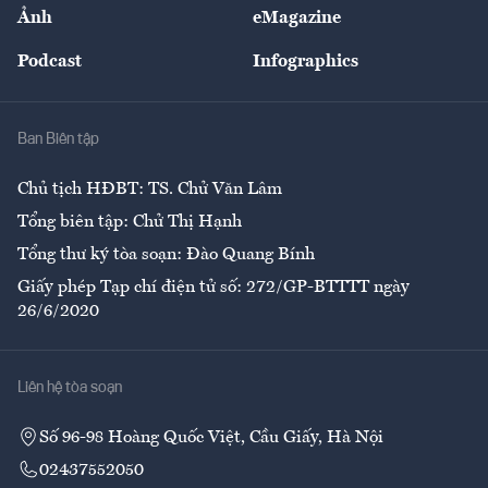
Nhân lực
Ảnh
eMagazine
Đẹp +
An sinh
Podcast
Infographics
Giải trí
Y tế
Nhà
Ban Biên tập
Ẩm thực
Chủ tịch HĐBT: TS. Chử Văn Lâm
Tổng biên tập: Chử Thị Hạnh
Tổng thư ký tòa soạn: Đào Quang Bính
Giấy phép Tạp chí điện tử số: 272/GP-BTTTT ngày
26/6/2020
Liên hệ tòa soạn
Số 96-98 Hoàng Quốc Việt, Cầu Giấy, Hà Nội
02437552050