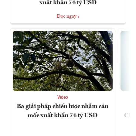
xuất khẩu 74 tỷ USD
Đọc ngay
Video
Ba giải pháp chiến lược nhằm cán
Ứ
mốc xuất khẩu 74 tỷ USD
CUB