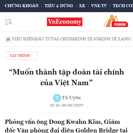
CHỨNG KHOÁN
TIÊU & DÙNG
XE
VNE TV
TECH CO
TIÊU ĐIỂM
ĐẦU TƯ
TÀI CHÍNH
KINH TẾ SỐ
KINH TẾ XANH
TÀI CHÍNH
“Muốn thành tập đoàn tài chính
của Việt Nam”
Tú Uyên
T
10:19, 09/06/2007
Phỏng vấn ông Dong Kwahn Kim, Giám
đốc Văn phòng đại diện Golden Bridge tại