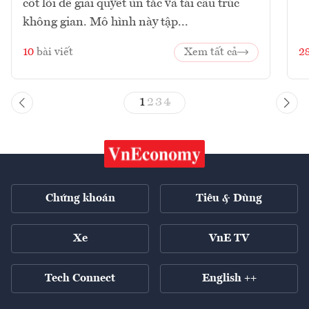
cốt lõi để giải quyết ùn tắc và tái cấu trúc
không gian. Mô hình này tập...
10
bài viết
Xem tất cả
2
1
2
3
4
Chứng khoán
Tiêu & Dùng
Xe
VnE TV
Tech Connect
English ++