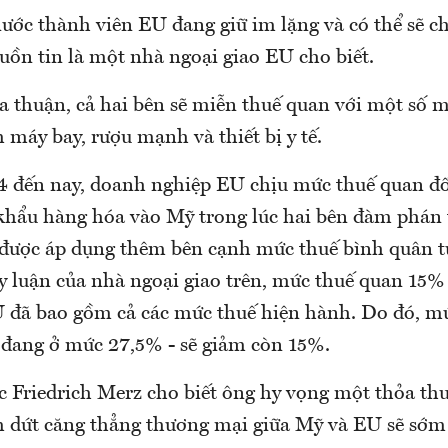
nước thành viên EU đang giữ im lặng và có thể sẽ 
uồn tin là một nhà ngoại giao EU cho biết.
a thuận, cả hai bên sẽ miễn thuế quan với một số 
máy bay, rượu mạnh và thiết bị y tế.
4 đến nay, doanh nghiệp EU chịu mức thuế quan đố
khẩu hàng hóa vào Mỹ trong lúc hai bên đàm phán
được áp dụng thêm bên cạnh mức thuế bình quân từ
y luận của nhà ngoại giao trên, mức thuế quan 15%
 đã bao gồm cả các mức thuế hiện hành. Do đó, m
n đang ở mức 27,5% - sẽ giảm còn 15%.
 Friedrich Merz cho biết ông hy vọng một thỏa th
 dứt căng thẳng thương mại giữa Mỹ và EU sẽ sớm 