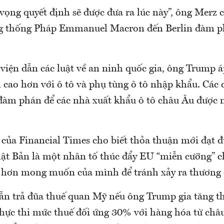
vọng quyết định sẽ được đưa ra lúc này”, ông Merz c
g thống Pháp Emmanuel Macron đến Berlin đàm p
viện dẫn các luật về an ninh quốc gia, ông Trump 
 cao hơn với ô tô và phụ tùng ô tô nhập khẩu. Các
 đàm phán để các nhà xuất khẩu ô tô châu Âu được 
 của Financial Times cho biết thỏa thuận mới đạt 
ật Bản là một nhân tố thúc đẩy EU “miễn cưỡng” 
 hơn mong muốn của mình để tránh xảy ra thương 
vẫn trả đũa thuế quan Mỹ nếu ông Trump gia tăng t
 thực thi mức thuế đối ứng 30% với hàng hóa từ châ