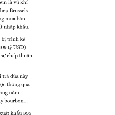
xem là vũ khí
hép Brussels
ồng mua bán
ất nhập khẩu.
bị trình kế
 109 tỷ USD)
 sự chấp thuận
i trả đũa này
ược thông qua
hàng nằm
sky bourbon…
 xuất khẩu 335