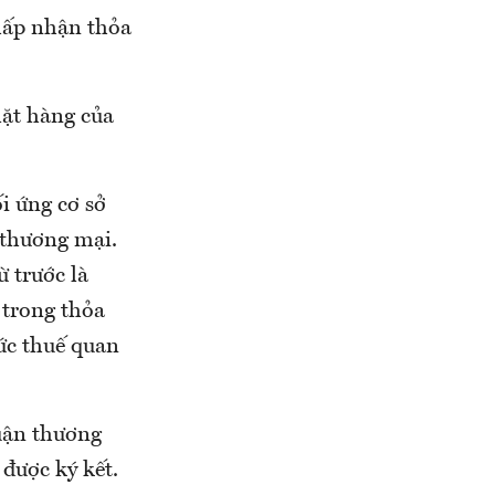
chấp nhận thỏa
mặt hàng của
i ứng cơ sở
 thương mại.
 trước là
 trong thỏa
ức thuế quan
uận thương
được ký kết.