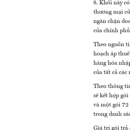
8. Khối này có
thương mại củ
ngăn chặn doa
của chính phủ,
Theo nguồn ti
hoạch áp thuế
hàng hóa nhập
của tất cả các
Theo thông tin
sẽ kết hợp gói
và một gói 72
trong danh sá
Giá trị gói t