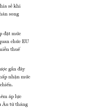
hia sẻ khi
hán song
áp đặt mức
 quan chức EU
miễn thuế
được gần đây
chấp nhận mức
chiến.
hêm áp lực
u Âu từ tháng