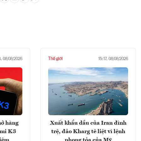
Thế giới
8, 08/08/2026
15:17, 08/08/2026
mở hàng
Xuất khẩu dầu của Iran đình
imi K3
trệ, đảo Kharg tê liệt vì lệnh
hiệm
phong tỏa của Mỹ