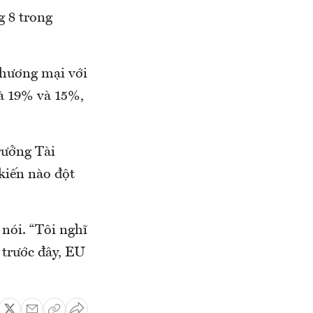
g 8 trong
thương mại với
là 19% và 15%,
rưởng Tài
kiến nào đột
 nói. “Tôi nghĩ
 trước đây, EU