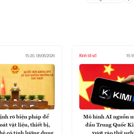
Kinh tế số
15:20, 08/08/2026
15:1
ịnh rõ biện pháp để
Mô hình AI nguồn 
át vật liệu, thiết bị,
đầu Trung Quốc K
hệ có tính lưỡng dụng
vượt rào thử ng