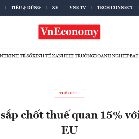
TIÊU & DÙNG
XE
VNE TV
TECH CONNECT
ÍNH
KINH TẾ SỐ
KINH TẾ XANH
THỊ TRƯỜNG
DOANH NGHIỆP
BẤT
THẾ GIỚI
 sắp chốt thuế quan 15% vớ
EU