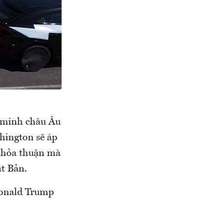
n minh châu Âu
hington sẽ áp
 thỏa thuận mà
t Bản.
Donald Trump