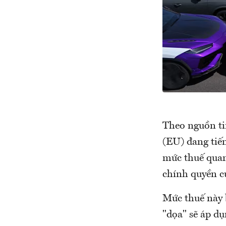
Theo nguồn ti
(EU) đang tiế
mức thuế quan
chính quyền c
Mức thuế này
"dọa" sẽ áp dụ