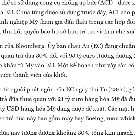
 thể sẽ sử dụng công cụ chống áp bức (ACI) - được 
a EU. Chưa từng được sử dụng trước đây, ACI cho p
nh nghiệp Mỹ tham gia đấu thầu trong các hợp đ
 thu hồi quyền bảo hộ sở hữu trí tuệ và hạn chế xu
n của Bloomberg, Ủy ban châu Âu (EC) đang chuẩn 
 quan trả đũa 30% đối với 93 tỷ euro (tương đương
 khẩu từ Mỹ vào EU. Một kế hoạch như vậy cần có
 nước thành viên của khối.
 từ người phát ngôn của EC ngày thứ Tư (23/7), gó
 trả đũa thuế quan với 21 tỷ euro hàng hóa Mỹ đã đ
 tỷ USD hàng hóa Mỹ đang được đề xuất. Các mặt 
ch trả đũa này bao gồm máy bay Boeing, rượu whi
rả đũa này tương đương khoảng 30% tổng kim ngạch