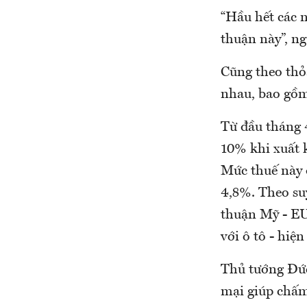
“Hầu hết các 
thuận này”, ng
Cũng theo thỏ
nhau, bao gồm 
Từ đầu tháng 
10% khi xuất 
Mức thuế này 
4,8%. Theo su
thuận Mỹ - EU
với ô tô - hiệ
Thủ tướng Đức
mại giúp chấm