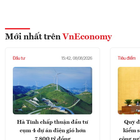
Mới nhất trên
VnEconomy
Đầu tư
Tiêu điểm
15:42, 08/08/2026
Hà Tĩnh chấp thuận đầu tư
Quy đ
cụm 4 dự án điện gió hơn
kiểm so
7.800 tỷ đồng
công ng