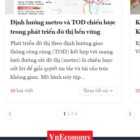
Định hướng metro và TOD chiến lược
K
trong phát triển đô thị bền vững
K
Phát triển đô thị theo định hướng giao
K
thông công cộng (TOD) kết hợp với mạng
V
lưới đường sắt đô thị (metro) là chiến lược
cốt lõi để giải quyết ùn tắc và tái cấu trúc
không gian. Mô hình này tập...
10
bài viết
Xem tất cả
2
1
2
3
4