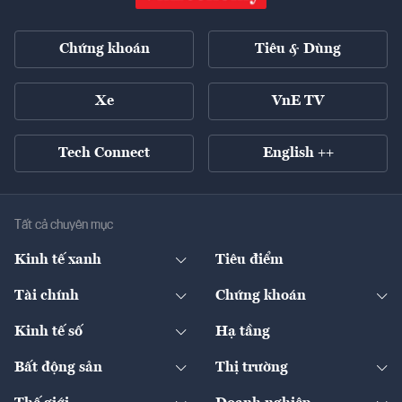
Chứng khoán
Tiêu & Dùng
Xe
VnE TV
Tech Connect
English ++
Tất cả chuyên mục
Kinh tế xanh
Tiêu điểm
Chuyển động xanh
Tài chính
Chứng khoán
Pháp lý
Ngân hàng
Doanh nghiệp niêm yết
Kinh tế số
Hạ tầng
Thương hiệu xanh
Thị trường vốn
Thị trường
Sản phẩm - Thị trường
Bất động sản
Thị trường
Diễn đàn
Thuế
Đầu tư
Tài sản số
Chính sách
Xuất nhập khẩu