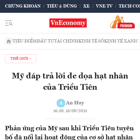
CHỨNG KHOÁN
TIÊU & DÙNG
XE
VNE TV
TECH CO
TIÊU ĐIỂM
ĐẦU TƯ
TÀI CHÍNH
KINH TẾ SỐ
KINH TẾ XANH
THẾ GIỚI
Mỹ đáp trả lời đe dọa hạt nhân
của Triều Tiên
An Huy
A
16:39, 16/09/2015
Phản ứng của Mỹ sau khi Triều Tiên tuyên
bố đã nối lại hoạt động của cơ sở hạt nhân