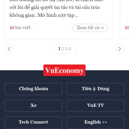
cốt lõi để giải quyết ùn tắc và tái cấu trúc
không gian. Mô hình này tập...
10
bài viết
Xem tất cả
2
1
2
3
4
Chứng khoán
Tiêu & Dùng
Xe
VnE TV
Tech Connect
English ++