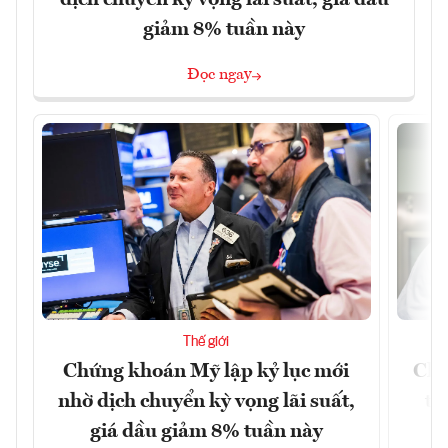
dịch chuyển kỳ vọng lãi suất, giá dầu
giảm 8% tuần này
Đọc ngay
Thế giới
Chứng khoán Mỹ lập kỷ lục mới
Chí
nhờ dịch chuyển kỳ vọng lãi suất,
tr
giá dầu giảm 8% tuần này