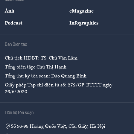
Sự kiện
Nhân lực
Ảnh
eMagazine
Đẹp +
An sinh
Podcast
Infographics
Giải trí
Y tế
Nhà
Ban Biên tập
Ẩm thực
Chủ tịch HĐBT: TS. Chử Văn Lâm
Tổng biên tập: Chử Thị Hạnh
Tổng thư ký tòa soạn: Đào Quang Bính
Giấy phép Tạp chí điện tử số: 272/GP-BTTTT ngày
26/6/2020
Liên hệ tòa soạn
Số 96-98 Hoàng Quốc Việt, Cầu Giấy, Hà Nội