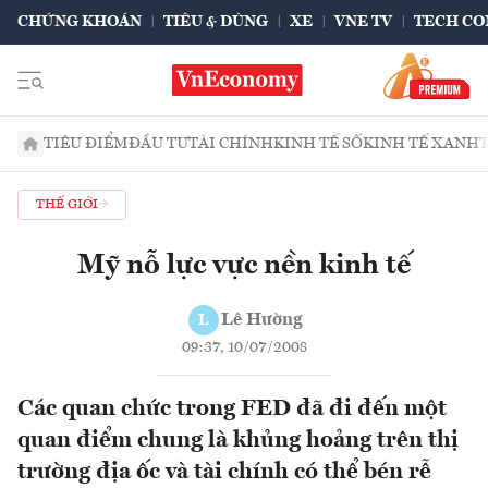
CHỨNG KHOÁN
TIÊU & DÙNG
XE
VNE TV
TECH CO
TIÊU ĐIỂM
ĐẦU TƯ
TÀI CHÍNH
KINH TẾ SỐ
KINH TẾ XANH
THẾ GIỚI
Mỹ nỗ lực vực nền kinh tế
Lê Hường
L
09:37, 10/07/2008
Các quan chức trong FED đã đi đến một
quan điểm chung là khủng hoảng trên thị
trường địa ốc và tài chính có thể bén rễ