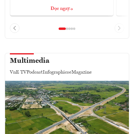
Đọc ngay
Multimedia
VnE TV
Podcast
Infographics
eMagazine