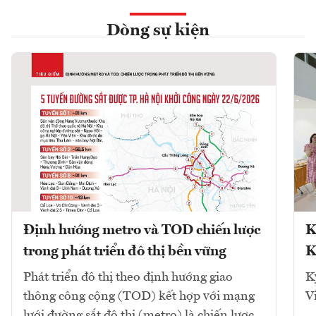
Dòng sự kiện
Định hướng metro và TOD chiến lược
K
trong phát triển đô thị bền vững
K
Phát triển đô thị theo định hướng giao
K
thông công cộng (TOD) kết hợp với mạng
V
lưới đường sắt đô thị (metro) là chiến lược