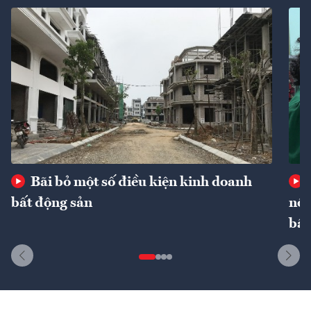
Bãi bỏ một số điều kiện kinh doanh
bất động sản
nôn
bất