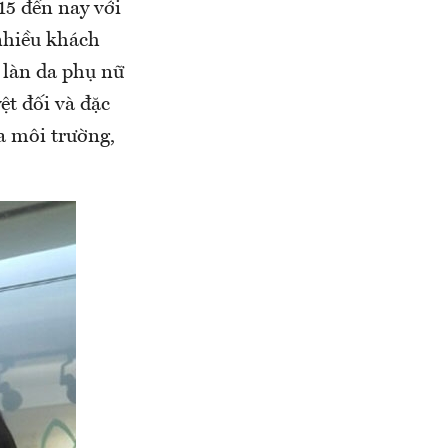
15 đến nay với
nhiều khách
 làn da phụ nữ
ệt đối và đặc
ủa môi trường,