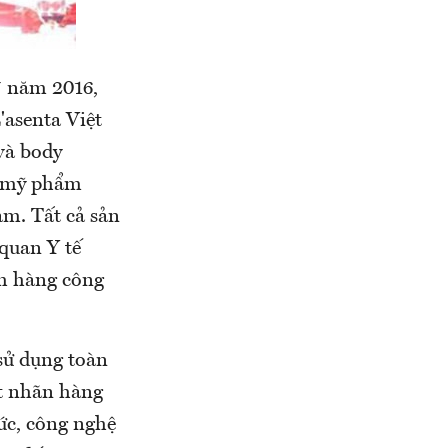
7 năm 2016,
asenta Việt
và body
u mỹ phẩm
am. Tất cả sản
quan Y tế
h hàng công
sử dụng toàn
t nhãn hàng
ức, công nghệ