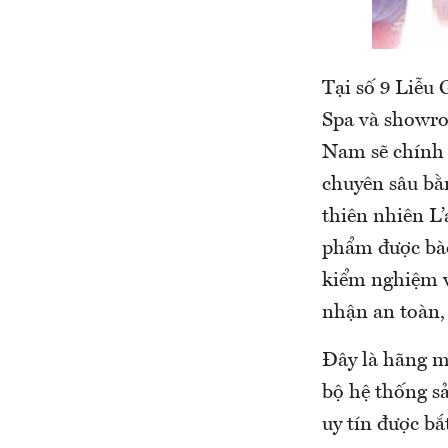
Tại số 9 Liễu
Spa và showro
Nam sẽ chính 
chuyên sâu bằ
thiên nhiên L’
phẩm được bào
kiểm nghiệm v
nhận an toàn,
Đây là hãng m
bộ hệ thống s
uy tín được b