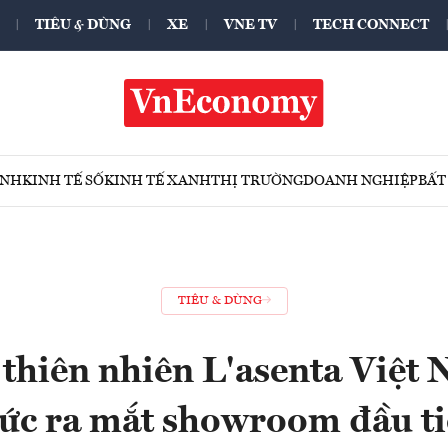
TIÊU & DÙNG
XE
VNE TV
TECH CONNECT
ÍNH
KINH TẾ SỐ
KINH TẾ XANH
THỊ TRƯỜNG
DOANH NGHIỆP
BẤT
TIÊU & DÙNG
hiên nhiên L'asenta Việt
ức ra mắt showroom đầu t