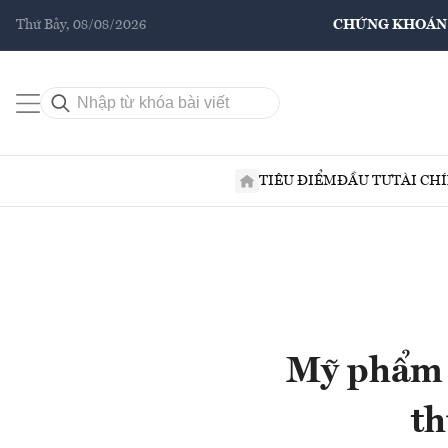
Thứ Bảy, 08/08/2026
CHỨNG KHOÁN
TIÊU ĐIỂM
ĐẦU TƯ
TÀI CH
Mỹ phẩm t
th