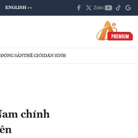
ENGLISH ++
 ĐỘNG SẢN
THẾ GIỚI
DÂN SINH
 Nam chính
iên