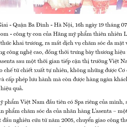
 Giai - Quận Ba Đình - Hà Nội, 16h ngày 19 tháng 0
om - công ty con của Hãng mỹ phẩm thiên nhiên L'
thức khai trương, ra mắt dịch vụ chăm sóc da mặt 
ng công nghệ cao, đồng thời trưng bày thương hiệ
asenta sau một thời gian tiếp cận thị trường Việt N
 chế từ chiết xuất tự nhiên, không những được Cơ 
à cấp phép lưu hành mà còn được hàng ngàn khác
 hiệu quả.
ỹ phẩm Việt Nam đầu tiên có Spa riêng của mình, 
ản phẩm chăm sóc da của nhãn hàng L’asenta – mộ
ắt đầu nghiên cứu từ năm 2005, chuyển giao công th