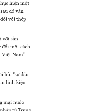
thực hiện một
 sau đó vận
đối với thép
i với sản
 đổi một cách
i Việt Nam”
i hỏi “sự đầu
êm linh kiện
ng mại nước
p nhập từ Trung