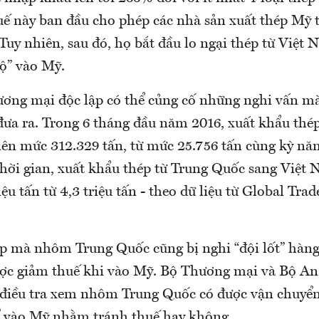
ế này ban đầu cho phép các nhà sản xuất thép Mỹ t
uy nhiên, sau đó, họ bắt đầu lo ngại thép từ Việt 
bộ” vào Mỹ.
hương mại độc lập có thể củng cố những nghi vấn m
đưa ra. Trong 6 tháng đầu năm 2016, xuất khẩu thé
lên mức 312.329 tấn, từ mức 25.756 tấn cùng kỳ nă
hời gian, xuất khẩu thép từ Trung Quốc sang Việt
iệu tấn từ 4,3 triệu tấn - theo dữ liệu từ Global Tra
p mà nhôm Trung Quốc cũng bị nghi “đội lốt” hàn
ược giảm thuế khi vào Mỹ. Bộ Thương mại và Bộ An
điều tra xem nhôm Trung Quốc có được vận chuyển
 vào Mỹ nhằm tránh thuế hay không.