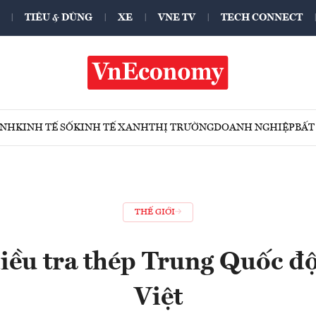
TIÊU & DÙNG
XE
VNE TV
TECH CONNECT
ÍNH
KINH TẾ SỐ
KINH TẾ XANH
THỊ TRƯỜNG
DOANH NGHIỆP
BẤT
THẾ GIỚI
iều tra thép Trung Quốc độ
Việt