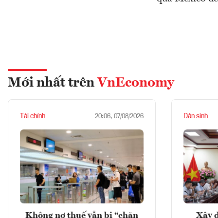
Mới nhất trên
VnEconomy
Tài chính
Dân sinh
20:06, 07/08/2026
Không nợ thuế vẫn bị “chặn
Xây d