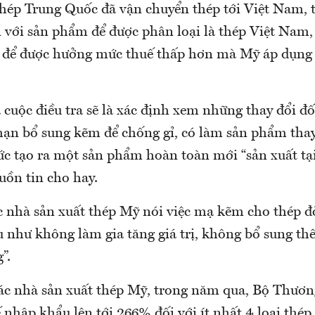
thép Trung Quốc đã vận chuyển thép tới Việt Nam, 
i với sản phẩm để được phân loại là thép Việt Nam,
 để được hưởng mức thuế thấp hơn mà Mỹ áp dụng 
cuộc điều tra sẽ là xác định xem những thay đổi đố
ạn bổ sung kẽm để chống gỉ, có làm sản phẩm thay
ức tạo ra một sản phẩm hoàn toàn mới “sản xuất tạ
uồn tin cho hay.
c nhà sản xuất thép Mỹ nói việc mạ kẽm cho thép đò
u như không làm gia tăng giá trị, không bổ sung th
”.
các nhà sản xuất thép Mỹ, trong năm qua, Bộ Thươ
 nhập khẩu lên tới 266% đối với ít nhất 4 loại thé