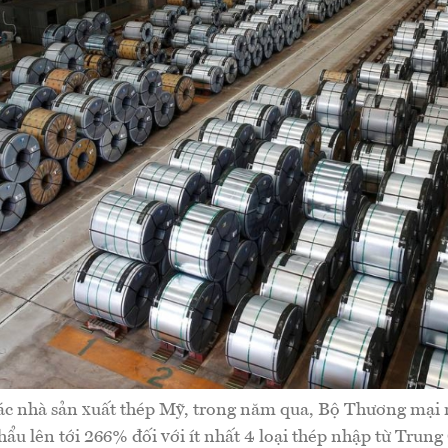
các nhà sản xuất thép Mỹ, trong năm qua, Bộ Thương mại 
ẩu lên tới 266% đối với ít nhất 4 loại thép nhập từ Trun