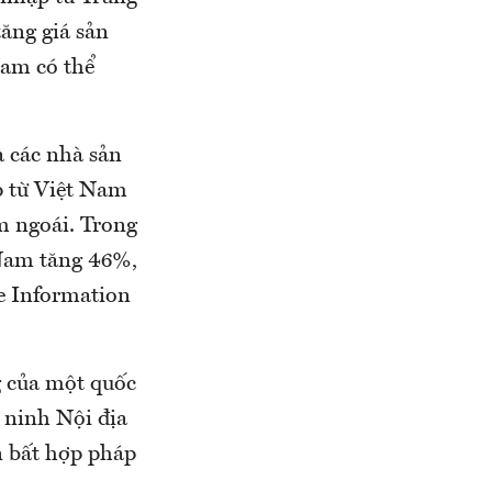
ăng giá sản
Nam có thể
à các nhà sản
p từ Việt Nam
m ngoái. Trong
 Nam tăng 46%,
de Information
g của một quốc
 ninh Nội địa
 bất hợp pháp