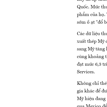
Quốc. Mức thu
phẩm của họ. T
sớm ồ ạt “đổ 
Các dữ liệu t
xuất thép Mỹ 
sang Mỹ tăng 
cùng khoảng t
đạt mức 6,3 tr
Services.
Không chỉ thé
gia khác để đ
Mỹ hiện đang 
qua Mexico để