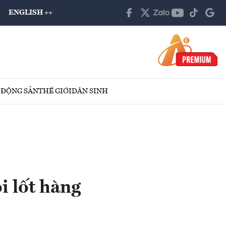
ENGLISH ++
 ĐỘNG SẢN
THẾ GIỚI
DÂN SINH
i lốt hàng