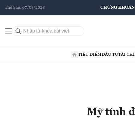
Thứ Sáu, 07/08/2026
CHỨNG KHOÁN
TIÊU ĐIỂM
ĐẦU TƯ
TÀI CH
Mỹ tính đ