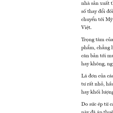
nhà sản xuất 
số thay đổi đố
chuyển tới Mỹ
Việt.
Trọng tâm của 
phẩm, chẳng h
căn bản tới m
hay không, ng
Lá đơn của cá
tư rất nhỏ, hầ
hay khối lượng
Do sức ép từ 
này đã áp thuế