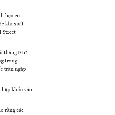
h liệu có
c khi xuất
l Street
i tháng 9 từ
ng trong
c tràn ngập
 nhập khẩu vào
o rằng các