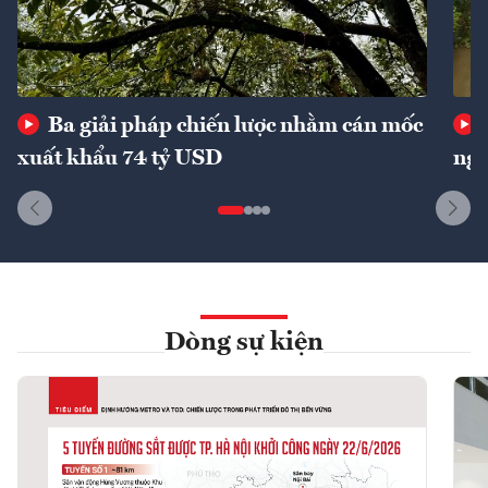
Ba giải pháp chiến lược nhằm cán mốc
xuất khẩu 74 tỷ USD
ngu
Dòng sự kiện