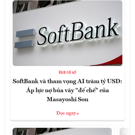
Kinh tế số
SoftBank và tham vọng AI trăm tỷ USD:
Áp lực nợ bủa vây "đế chế" của
Masayoshi Son
Đọc ngay