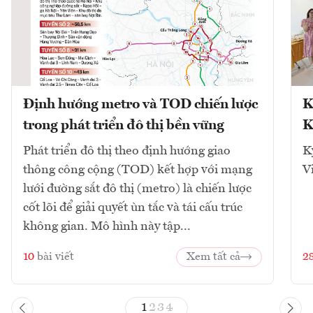
Định hướng metro và TOD chiến lược
K
trong phát triển đô thị bền vững
K
Phát triển đô thị theo định hướng giao
K
thông công cộng (TOD) kết hợp với mạng
V
lưới đường sắt đô thị (metro) là chiến lược
cốt lõi để giải quyết ùn tắc và tái cấu trúc
không gian. Mô hình này tập...
10
bài viết
Xem tất cả
2
1
2
3
4