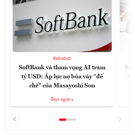
Kinh tế số
SoftBank và tham vọng AI trăm
Bùn
tỷ USD: Áp lực nợ bủa vây "đế
li
chế" của Masayoshi Son
Đọc ngay