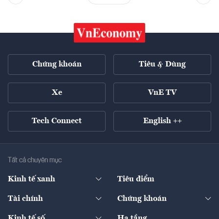
Chứng khoán
Tiêu & Dùng
Xe
VnE TV
Tech Connect
English ++
Tất cả chuyên mục
Kinh tế xanh
Tiêu điểm
Chuyển động xanh
Tài chính
Chứng khoán
Pháp lý
Ngân hàng
Doanh nghiệp niêm yết
Kinh tế số
Hạ tầng