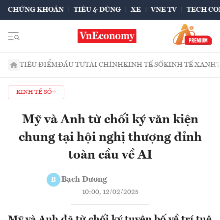
CHỨNG KHOÁN
TIÊU & DÙNG
XE
VNE TV
TECH CO
TIÊU ĐIỂM
ĐẦU TƯ
TÀI CHÍNH
KINH TẾ SỐ
KINH TẾ XANH
KINH TẾ SỐ
Mỹ và Anh từ chối ký văn kiện
chung tại hội nghị thượng đỉnh
toàn cầu về AI
Bạch Dương
B
10:00, 12/02/2025
Mỹ và Anh đã từ chối ký tuyên bố về trí tuệ