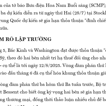
n của tờ báo Bưu điện Hoa Nam Buổi sáng (SCMP),
ba dự kiến diễn ra từ ngày thứ Hai (28/7) tại Stoc
rung Quốc dự kiến sẽ gia hạn thỏa thuận “đình chi
nữa.
ÀM RÕ LẬP TRƯỜNG
g 5, Bắc Kinh và Washington đạt được thỏa thuận “đ
Sỹ, theo đó hai bên nhất trí hạ thuế đối ứng cho n
- cụ thể là tới ngày 12/8/2025. Vòng đàm phán thứ h
ào đầu tháng 6 đã cụ thể hóa khung thỏa thuận giữ
vòng đàm phán thứ ba hôm thứ Ba tuần trước, Bộ t
 Bessent cho biết ông kỳ vọng hai bên sẽ gia hạn t
ng thương mại, đồng thời thảo luận nhiều chủ đề b