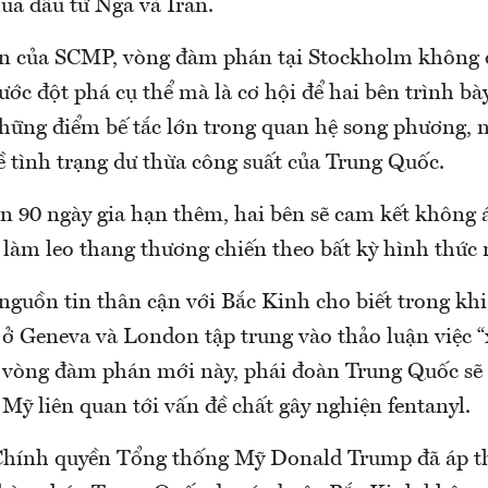
a dầu từ Nga và Iran.
n của SCMP, vòng đàm phán tại Stockholm không 
ước đột phá cụ thể mà là cơ hội để hai bên trình b
hững điểm bế tắc lớn trong quan hệ song phương, 
 tình trạng dư thừa công suất của Trung Quốc.
ạn 90 ngày gia hạn thêm, hai bên sẽ cam kết không 
 làm leo thang thương chiến theo bất kỳ hình thức 
guồn tin thân cận với Bắc Kinh cho biết trong kh
 ở Geneva và London tập trung vào thảo luận việc 
ở vòng đàm phán mới này, phái đoàn Trung Quốc sẽ
Mỹ liên quan tới vấn đề chất gây nghiện fentanyl.
Chính quyền Tổng thống Mỹ Donald Trump đã áp t