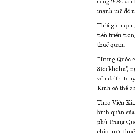
sung 20% với
mạnh mẽ để ng
Thời gian qua,
tiến triển tro
thuế quan.
“Trung Quốc c
Stockholm”, n
vấn đề fentan
Kinh có thể c
Theo Viện Kin
bình quân của
phủ Trung Quốc
chịu mức thuế