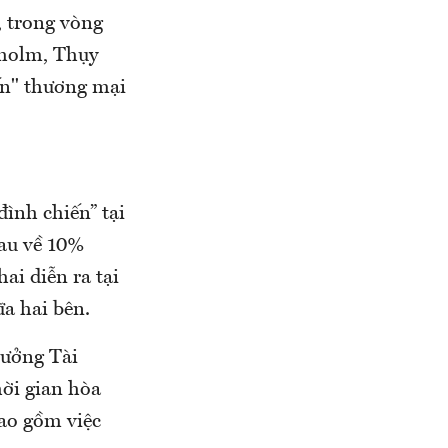
 trong vòng
kholm, Thụy
ến" thương mại
ình chiến” tại
hau về 10%
ai diễn ra tại
a hai bên.
rưởng Tài
hời gian hòa
ao gồm việc