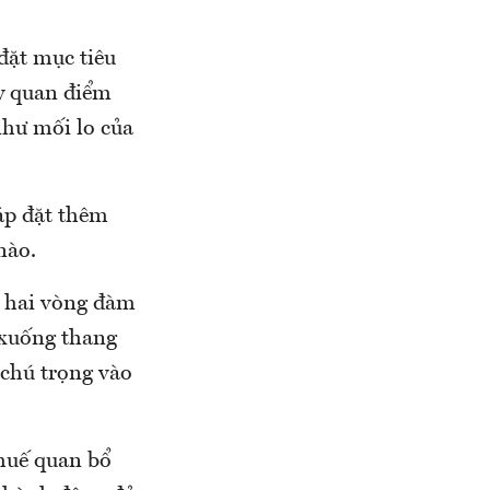
đặt mục tiêu
ày quan điểm
như mối lo của
áp đặt thêm
nào.
i hai vòng đàm
“xuống thang
 chú trọng vào
huế quan bổ