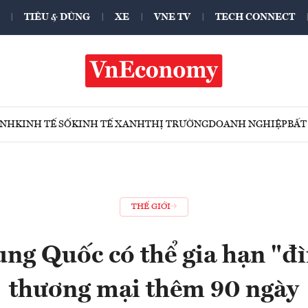
TIÊU & DÙNG
XE
VNE TV
TECH CONNECT
ÍNH
KINH TẾ SỐ
KINH TẾ XANH
THỊ TRƯỜNG
DOANH NGHIỆP
BẤT
THẾ GIỚI
ng Quốc có thể gia hạn "đ
thương mại thêm 90 ngày