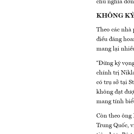
chủ nghĩa đơn
KHÔNG KỲ
Theo các nhà p
điều đáng ho
mang lại nhiều
“Đừng kỳ vọng
chính trị Nik
có trụ sở tại 
không đạt được
mang tính biể
Còn theo ông 
Trung Quốc, vi