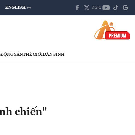
ENGLISH ++
 ĐỘNG SẢN
THẾ GIỚI
DÂN SINH
ình chiến"