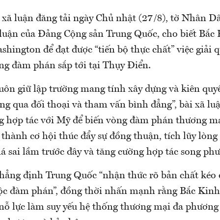
 xã luận đăng tải ngày Chủ nhật (27/8), tờ Nhân D
luận của Đảng Cộng sản Trung Quốc, cho biết Bắc 
shington để đạt được “tiến bộ thực chất” việc giải q
ng đàm phán sắp tới tại Thụy Điển.
ôn giữ lập trường mang tính xây dựng và kiên quyế
ng qua đối thoại và tham vấn bình đẳng”, bài xã lu
g hợp tác với Mỹ để biến vòng đàm phán thương mại
thành cơ hội thúc đẩy sự đồng thuận, tích lũy lòng 
á sai lầm trước đây và tăng cường hợp tác song phư
hẳng định Trung Quốc “nhận thức rõ bản chất kéo 
uộc đàm phán”, đồng thời nhấn mạnh rằng Bắc Kinh
nỗ lực làm suy yếu hệ thống thương mại đa phương