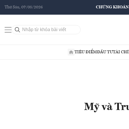
Thứ Sáu, 07/08/2026
CHỨNG KHOÁN
TIÊU ĐIỂM
ĐẦU TƯ
TÀI CH
Mỹ và Tru