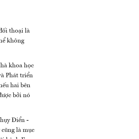
đối thoại là
thể không
nhà khoa học
à Phát triển
 nếu hai bên
được bởi nó
hụy Điển -
y cũng là mục