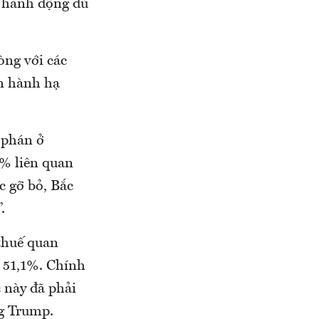
 hành động đủ
òng với các
ến hành hạ
 phán ở
0% liên quan
c gỡ bỏ, Bắc
.
thuế quan
 51,1%. Chính
 này đã phải
g Trump.