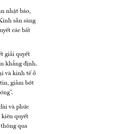
ân nhật báo,
Kinh sẵn sàng
uyết các bất
t giải quyết
ận khẳng định.
 và kinh tế ở
tin, giảm bớt
ơng”.
dài và phức
 kiên quyết
 thông qua