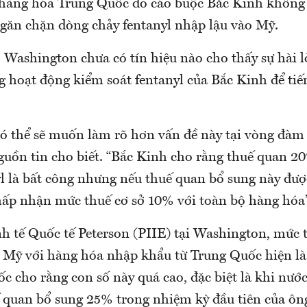
 hàng hóa Trung Quốc do cáo buộc Bắc Kinh không
ăn chặn dòng chảy fentanyl nhập lậu vào Mỹ.
 Washington chưa có tín hiệu nào cho thấy sự hài l
ng hoạt động kiểm soát fentanyl của Bắc Kinh để ti
ó thể sẽ muốn làm rõ hơn vấn đề này tại vòng đàm
guồn tin cho biết. “Bắc Kinh cho rằng thuế quan 2
yl là bất công nhưng nếu thuế quan bổ sung này đượ
hấp nhận mức thuế cơ sở 10% với toàn bộ hàng hóa”
h tế Quốc tế Peterson (PIIE) tại Washington, mức 
 Mỹ với hàng hóa nhập khẩu từ Trung Quốc hiện là
 cho rằng con số này quá cao, đặc biệt là khi nước
 quan bổ sung 25% trong nhiệm kỳ đầu tiên của ôn