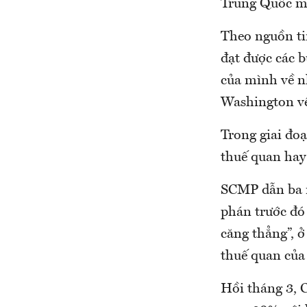
Trung Quốc mu
Theo nguồn ti
đạt được các b
của mình về n
Washington về
Trong giai đo
thuế quan hay
SCMP dẫn ba n
phán trước đó
căng thẳng”, 
thuế quan của 
Hồi tháng 3, 