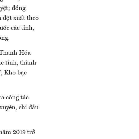
yệt; đồng
a đột xuất theo
ớc các tỉnh,
òng.
, Thanh Hóa
c tỉnh, thành
", Kho bạc
ra công tác
xuyên, chi đầu
 năm 2019 trở