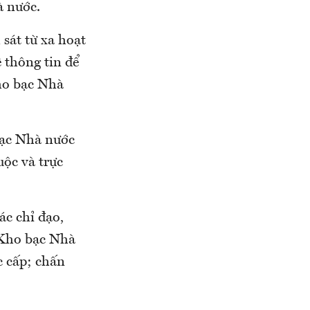
à nước.
sát từ xa hoạt
 thông tin để
Kho bạc Nhà
bạc Nhà nước
uộc và trực
ác chỉ đạo,
 Kho bạc Nhà
c cấp; chấn