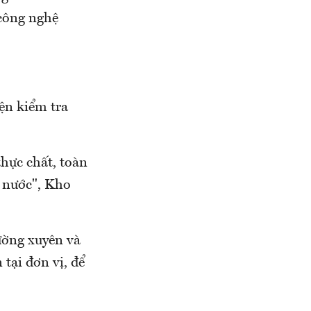
 công nghệ
ện kiểm tra
thực chất, toàn
à nước", Kho
ường xuyên và
 tại đơn vị, để