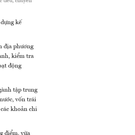
c tiêu, chuyển
 dựng kế
h địa phương
ành, kiểm tra
oạt động
gành tập trung
nước, vốn trái
 các khoản chi
g điểm, vừa