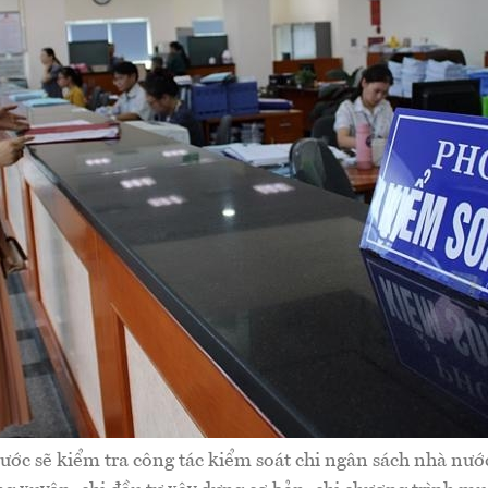
ớc sẽ kiểm tra công tác kiểm soát chi ngân sách nhà nư