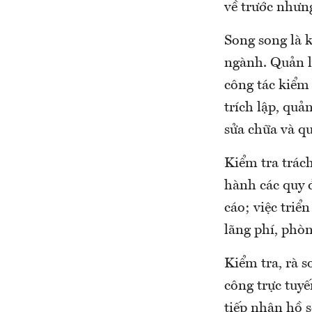
về trước nhưn
Song song là k
ngành. Quản l
công tác kiểm 
trích lập, quả
sửa chữa và qu
Kiểm tra trách
hành các quy đ
cáo; việc triể
lãng phí, phò
Kiểm tra, rà s
công trực tuyế
tiếp nhận hồ s