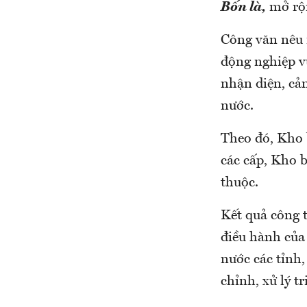
Bốn là,
mở rộn
Công văn nêu r
động nghiệp v
nhận diện, cả
nước.
Theo đó, Kho 
các cấp, Kho b
thuộc.
Kết quả công t
điều hành của
nước các tỉnh
chỉnh, xử lý tri