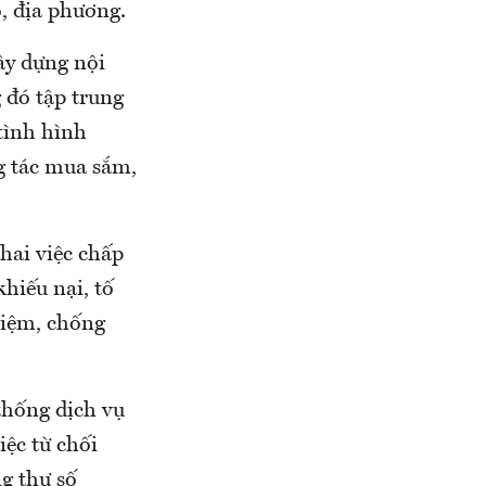
, địa phương.
xây dựng nội
 đó tập trung
 tình hình
ng tác mua sắm,
hai việc chấp
khiếu nại, tố
 kiệm, chống
 thống dịch vụ
iệc từ chối
ng thư số