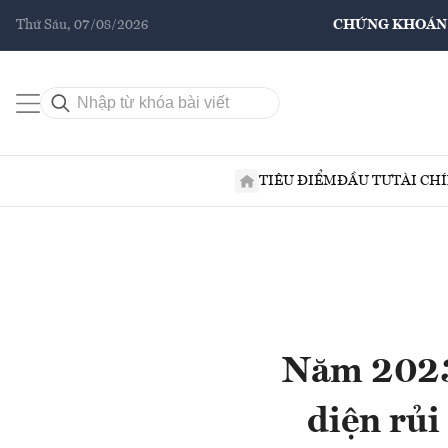
Thứ Sáu, 07/08/2026
CHỨNG KHOÁN
TIÊU ĐIỂM
ĐẦU TƯ
TÀI CH
Năm 2023,
diện rủi