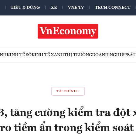
TIÊU & DÙNG
XE
VNE TV
TECH CONNECT
ÍNH
KINH TẾ SỐ
KINH TẾ XANH
THỊ TRƯỜNG
DOANH NGHIỆP
BẤT
TÀI CHÍNH
 tăng cường kiểm tra đột 
 ro tiềm ẩn trong kiểm soát