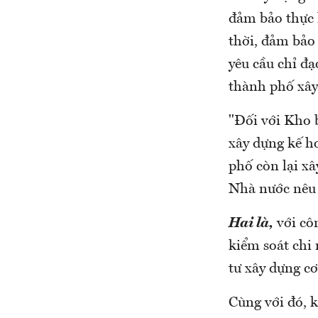
đảm bảo thực 
thời, đảm bảo 
yêu cầu chỉ đ
thành phố xây
"Đối với Kho
xây dựng kế h
phố còn lại xâ
Nhà nước nêu 
Hai là,
với cô
kiểm soát chi
tư xây dựng cơ
Cùng với đó, k