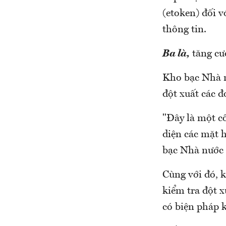
(etoken) đối 
thông tin.
Ba là,
tăng cư
Kho bạc Nhà n
đột xuất các đ
"Đây là một cô
diện các mặt 
bạc Nhà nước
Cùng với đó, 
kiểm tra đột x
có biện pháp k