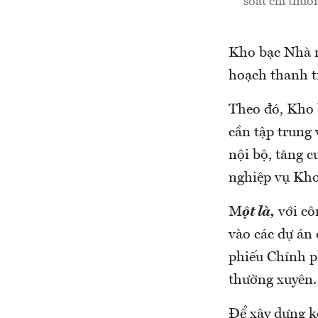
soát chi thườ
Kho bạc Nhà 
hoạch thanh t
Theo đó, Kho 
cần tập trung
nội bộ, tăng c
nghiệp vụ Kho
M
ột là,
với cô
vào các dự án
phiếu Chính p
thường xuyên.
Để xây dựng k