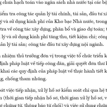
g chưa hạch toán vào ngân sách nhà nước tại các bộ
iểm tra công tác quản lý tài chính, tài sản, đầu tư 
ý và sử dụng kinh phí của Kho bạc Nhà nước, trong
tra về công tác xây dựng, phân bổ và giao dự toán;
n lý và sử dụng kinh phí tăng thu, tiết kiệm chi; cô
ản lý tài sản; công tác đầu tư xây dựng nội ngành.
 nhiệm thủ trưởng đơn vị trong việc tổ chức triển k
ịnh pháp luật về tiếp công dân, giải quyết đơn thư 
n khai các quy định của pháp luật về thực hành tiết
ng, chống tham nhũng.
oát việc tiếp nhận, xử lý hồ sơ kiểm soát chi qua hệ
n (thời gian tiếp nhận hồ sơ, thời gian xử lý hồ sơ, v
ơ chứng từ, thông báo từ chối) và việc sử dụng chứ