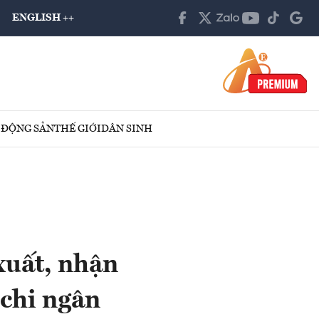
ENGLISH ++
 ĐỘNG SẢN
THẾ GIỚI
DÂN SINH
xuất, nhận
 chi ngân