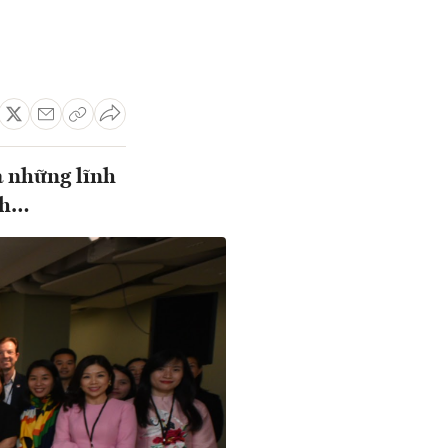
à những lĩnh
nh…