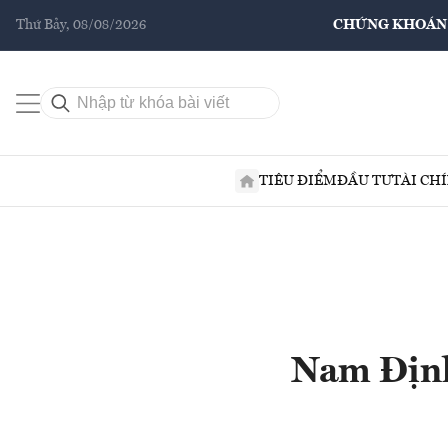
Thứ Bảy, 08/08/2026
CHỨNG KHOÁN
TIÊU ĐIỂM
ĐẦU TƯ
TÀI CH
Nam Định