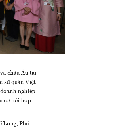
và châu Âu tại
i sứ quán Việt
o doanh nghiệp
u cơ hội hợp
hế Long, Phó