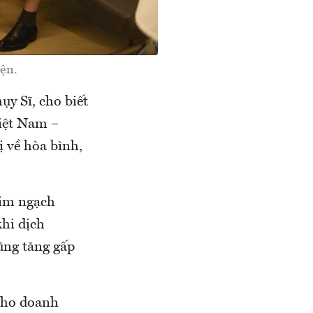
iện.
y Sĩ, cho biết
Việt Nam –
ị về hòa bình,
Kim ngạch
hi dịch
ũng tăng gấp
 cho doanh