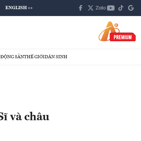
ENGLISH ++
 ĐỘNG SẢN
THẾ GIỚI
DÂN SINH
ĩ và châu