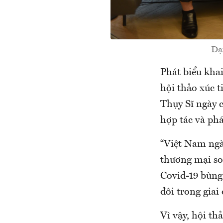
Đại
Phát biểu kha
hội thảo xúc t
Thụy Sĩ ngày c
hợp tác và phá
“Việt Nam ngà
thương mại so
Covid-19 bùng 
đôi trong giai
Vì vậy, hội th