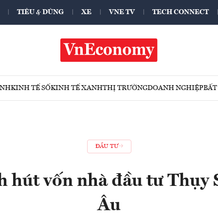
TIÊU & DÙNG
XE
VNE TV
TECH CONNECT
ÍNH
KINH TẾ SỐ
KINH TẾ XANH
THỊ TRƯỜNG
DOANH NGHIỆP
BẤT
ĐẦU TƯ
 hút vốn nhà đầu tư Thụy S
Âu