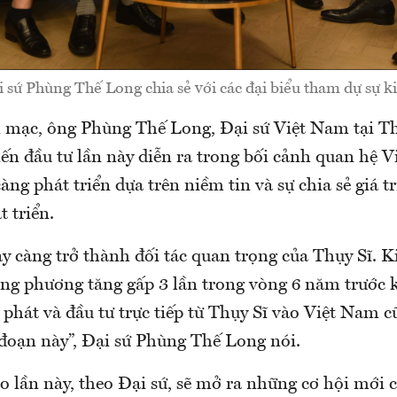
 sứ Phùng Thế Long chia sẻ với các đại biểu tham dự sự k
i mạc, ông Phùng Thế Long, Đại sứ Việt Nam tại Thụ
iến đầu tư lần này diễn ra trong bối cảnh quan hệ 
àng phát triển dựa trên niềm tin và sự chia sẻ giá tr
t triển.
y càng trở thành đối tác quan trọng của Thụy Sĩ. 
ng phương tăng gấp 3 lần trong vòng 6 năm trước k
phát và đầu tư trực tiếp từ Thụy Sĩ vào Việt Nam c
 đoạn này”, Đại sứ Phùng Thế Long nói.
ảo lần này, theo Đại sứ, sẽ mở ra những cơ hội mới