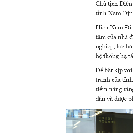
Chủ tịch Diễn
tỉnh Nam Địn
Hiện Nam Định
tâm của nhà đ
nghiệp, lực lư
hệ thống hạ t
Để bắt kịp vớ
tranh của tỉnh
tiềm năng tăng
dẫn và dược 