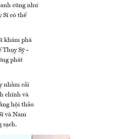
doanh cũng như
 Sĩ có thế
Sĩ khám phá
 Thụy Sỹ -
ờng phát
y nhằm cải
nh chính và
rằng hội thảo
 Sĩ và Nam
 sạch.