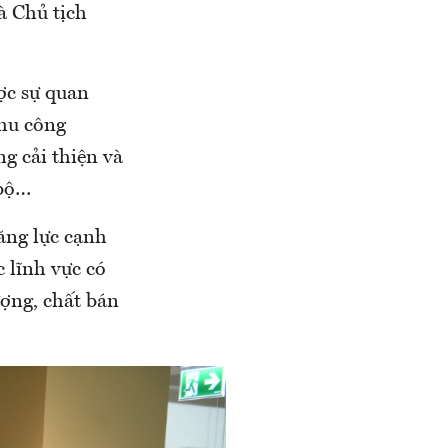
à Chủ tịch
ợc sự quan
khu công
ng cải thiện và
 bộ…
ăng lực cạnh
c lĩnh vực có
ượng, chất bán