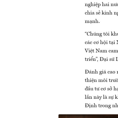
nghiệp hai nư
chia sẻ kinh 
mạnh.
“Chúng tôi kh
các cơ hội tạ
Việt Nam cam 
triển”, Đại sứ 
Đánh giá cao 
thiện môi trườ
đầu tư cơ sở h
lần này là sự 
Định trong nh