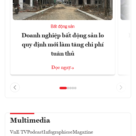
Bất động sản
Doanh nghiệp bất động sản lo
Hà
quy định mới làm tăng chi phí
tuân thủ
Đọc ngay
Multimedia
VnE TV
Podcast
Infographics
eMagazine