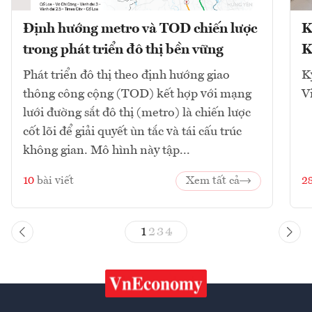
Định hướng metro và TOD chiến lược
K
trong phát triển đô thị bền vững
K
Phát triển đô thị theo định hướng giao
K
thông công cộng (TOD) kết hợp với mạng
V
lưới đường sắt đô thị (metro) là chiến lược
cốt lõi để giải quyết ùn tắc và tái cấu trúc
không gian. Mô hình này tập...
10
bài viết
Xem tất cả
2
1
2
3
4