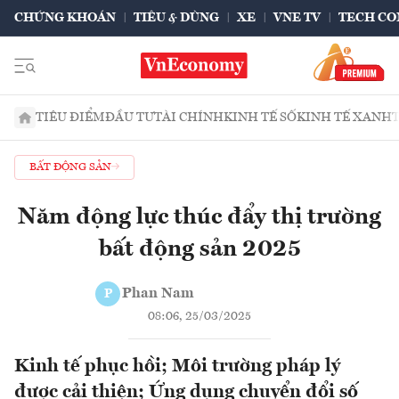
CHỨNG KHOÁN
TIÊU & DÙNG
XE
VNE TV
TECH CO
TIÊU ĐIỂM
ĐẦU TƯ
TÀI CHÍNH
KINH TẾ SỐ
KINH TẾ XANH
BẤT ĐỘNG SẢN
Năm động lực thúc đẩy thị trường
bất động sản 2025
Phan Nam
P
08:06, 25/03/2025
Kinh tế phục hồi; Môi trường pháp lý
được cải thiện; Ứng dụng chuyển đổi số