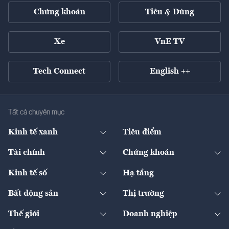
Chứng khoán
Tiêu & Dùng
Xe
VnE TV
Tech Connect
English ++
Tất cả chuyên mục
Kinh tế xanh
Tiêu điểm
Chuyển động xanh
Tài chính
Chứng khoán
Pháp lý
Ngân hàng
Doanh nghiệp niêm yết
Kinh tế số
Hạ tầng
Thương hiệu xanh
Thị trường vốn
Thị trường
Sản phẩm - Thị trường
Bất động sản
Thị trường
Diễn đàn
Thuế
Đầu tư
Tài sản số
Chính sách
Xuất nhập khẩu
Thế giới
Doanh nghiệp
Bảo hiểm
Quốc tế
Dịch vụ số
Thị trường
Khung pháp lý
Kinh tế
Chuyển động