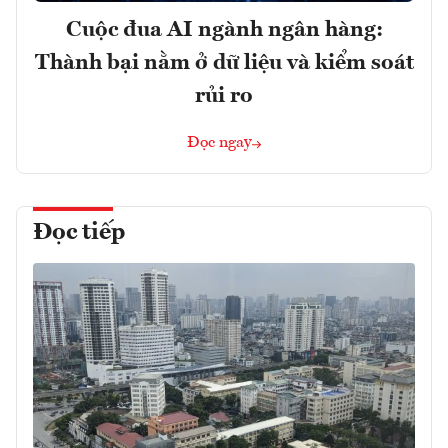
Cuộc đua AI ngành ngân hàng:
Thành bại nằm ở dữ liệu và kiểm soát
rủi ro
Đọc ngay
Đọc tiếp