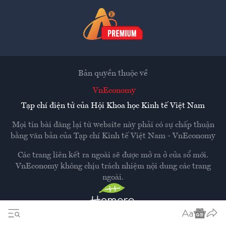
Bản quyền thuộc về
VnEconomy
Tạp chí điện tử của Hội Khoa học Kinh tế Việt Nam
Mọi tin bài đăng lại từ website này phải có sự chấp thuận
bằng văn bản của
Tạp chí Kinh tế Việt Nam - VnEconomy
Các trang liên kết ra ngoài sẽ được mở ra ở cửa sổ mới.
VnEconomy không chịu trách nhiệm nội dung các trang
ngoài.
Thiết kế và phát triển bởi
Hemera Media