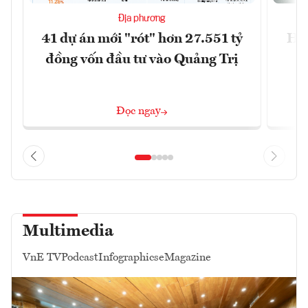
Địa phương
41 dự án mới "rót" hơn 27.551 tỷ
Hà 
đồng vốn đầu tư vào Quảng Trị
4 
Đọc ngay
Multimedia
VnE TV
Podcast
Infographics
eMagazine