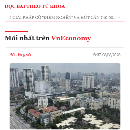
ĐỌC BÀI THEO TỪ KHOÁ
5 GIẢI PHÁP GỠ "ĐIỂM NGHẼN" VÀ HÚT GẦN 740.000
TỶ ĐỒNG NÂNG CẤP HẠ TẦNG GIAO THÔNG VÙNG
ĐÔNG NAM BỘ
Mới nhất trên
VnEconomy
Bất động sản
18:37, 08/08/2026