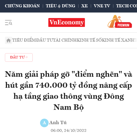
CHỨNG KHOÁN
TIÊU & DÙNG
XE
VNE TV
TECH CO
TIÊU ĐIỂM
ĐẦU TƯ
TÀI CHÍNH
KINH TẾ SỐ
KINH TẾ XANH
ĐẦU TƯ
Năm giải pháp gỡ "điểm nghẽn" và
hút gần 740.000 tỷ đồng nâng cấp
hạ tầng giao thông vùng Đông
Nam Bộ
Anh Tú
A
06:00, 24/10/2022