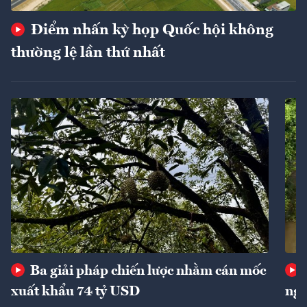
Điểm nhấn kỳ họp Quốc hội không
thường lệ lần thứ nhất
Ba giải pháp chiến lược nhằm cán mốc
xuất khẩu 74 tỷ USD
ngu