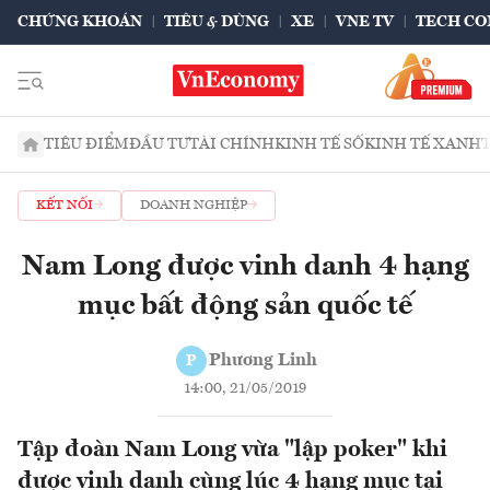
CHỨNG KHOÁN
TIÊU & DÙNG
XE
VNE TV
TECH CO
TIÊU ĐIỂM
ĐẦU TƯ
TÀI CHÍNH
KINH TẾ SỐ
KINH TẾ XANH
KẾT NỐI
DOANH NGHIỆP
Nam Long được vinh danh 4 hạng
mục bất động sản quốc tế
Phương Linh
P
14:00, 21/05/2019
Tập đoàn Nam Long vừa "lập poker" khi
được vinh danh cùng lúc 4 hạng mục tại