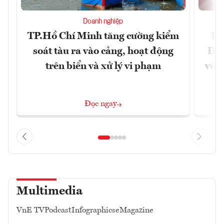
Doanh nghiệp
TP.Hồ Chí Minh tăng cường kiểm
Dấ
soát tàu ra vào cảng, hoạt động
Đưa
trên biển và xử lý vi phạm
vững
Đọc ngay
Multimedia
VnE TV
Podcast
Infographics
eMagazine