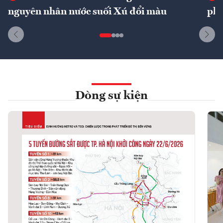
nguyên nhân nước suối Xú đổi màu
phí
Dòng sự kiện