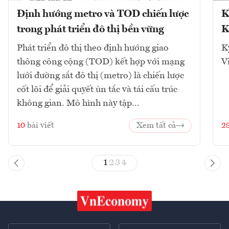
Định hướng metro và TOD chiến lược
K
trong phát triển đô thị bền vững
K
Phát triển đô thị theo định hướng giao
K
thông công cộng (TOD) kết hợp với mạng
V
lưới đường sắt đô thị (metro) là chiến lược
cốt lõi để giải quyết ùn tắc và tái cấu trúc
không gian. Mô hình này tập...
10
bài viết
Xem tất cả
2
1
2
3
4