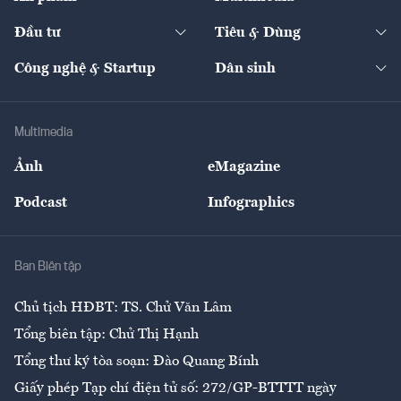
Khung pháp lý
Start-up
Dự án
Công nghiệp
Chuyển động 24h
Đối thoại
The Guide
Video
Đầu tư
Tiêu & Dùng
Quản trị số
Cafe BĐS
Thị trường
Kinh doanh
Kết nối
Tạp chí kinh tế Việt Nam
eMagazine
Nhà đầu tư
Du lịch
Công nghệ & Startup
Dân sinh
Tư vấn
Nông sản
Doanh nhân
Tư vấn Tiêu & Dùng
Infographics
Hạ tầng
Sức khỏe
Khung pháp lý
Doanh nghiệp
Địa phương
Thị trường
Bảo hiểm
Multimedia
Sự kiện
Nhân lực
Ảnh
eMagazine
Đẹp +
An sinh
Podcast
Infographics
Giải trí
Y tế
Nhà
Ban Biên tập
Ẩm thực
Chủ tịch HĐBT: TS. Chử Văn Lâm
Tổng biên tập: Chử Thị Hạnh
Tổng thư ký tòa soạn: Đào Quang Bính
Giấy phép Tạp chí điện tử số: 272/GP-BTTTT ngày