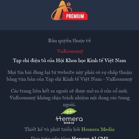
Bản quyền thuộc về
VnEconomy
Tạp chí điện tử của Hội Khoa học Kinh tế Việt Nam
Mọi tin bài đăng lại từ website này phải có sự chấp thuận
bằng văn bản của
Tạp chí Kinh tế Việt Nam - VnEconomy
Các trang liên kết ra ngoài sẽ được mở ra ở cửa sổ mới.
VnEconomy không chịu trách nhiệm nội dung các trang
ngoài.
Thiết kế và phát triển bởi
Hemera Media
Dựa trên nền tảng
Hemera AI CMS