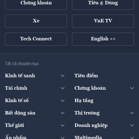
Chứng khoán
Tiêu & Dùng
Xe
VnE TV
Tech Connect
English ++
Tất cả chuyên mục
Kinh tế xanh
Tiêu điểm
Chuyển động xanh
Tài chính
Chứng khoán
Pháp lý
Ngân hàng
Doanh nghiệp niêm yết
Kinh tế số
Hạ tầng
Thương hiệu xanh
Thị trường vốn
Thị trường
Sản phẩm - Thị trường
Bất động sản
Thị trường
Diễn đàn
Thuế
Đầu tư
Tài sản số
Chính sách
Xuất nhập khẩu
Thế giới
Doanh nghiệp
Bảo hiểm
Quốc tế
Dịch vụ số
Thị trường
Khung pháp lý
Kinh tế
Chuyển động
Ấn phẩm
Multimedia