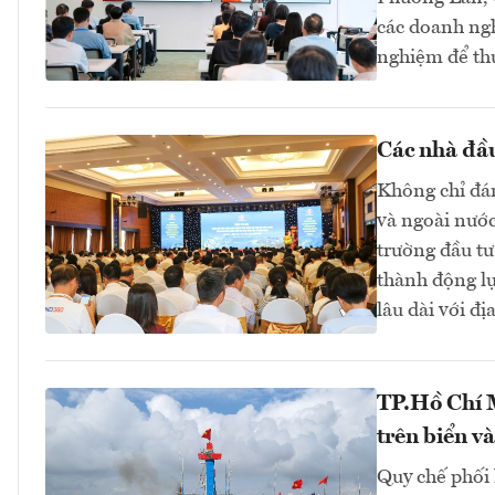
các doanh ngh
nghiệm để thự
Các nhà đầu
Không chỉ đán
và ngoài nướ
trường đầu tư
thành động l
lâu dài với đ
TP.Hồ Chí M
trên biển và
Quy chế phối 