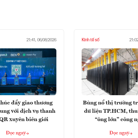
Kinh tế số
21:41, 06/08/2026
21:0
húc đẩy giao thương
Bùng nổ thị trường t
rung với dịch vụ thanh
dữ liệu TP.HCM, thu
QR xuyên biên giới
“ông lớn” công 
Đọc ngay
Đọc ngay