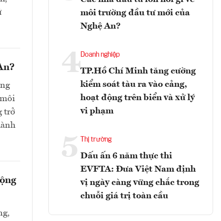
ử
môi trường đầu tư mới của
Nghệ An?
4
Doanh nghiệp
 An?
TP.Hồ Chí Minh tăng cường
kiểm soát tàu ra vào cảng,
ong
hoạt động trên biển và xử lý
 môi
vi phạm
 trở
hành
5
Thị trường
Dấu ấn 6 năm thực thi
EVFTA: Đưa Việt Nam định
động
vị ngày càng vững chắc trong
chuỗi giá trị toàn cầu
ng,