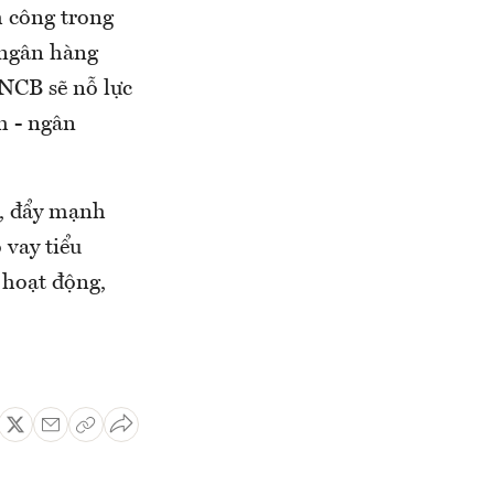
h công trong
 ngân hàng
 NCB sẽ nỗ lực
h - ngân
n, đẩy mạnh
 vay tiểu
 hoạt động,