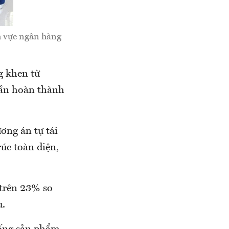
h vực ngân hàng
 khen từ
hần hoàn thành
ng án tự tái
rúc toàn diện,
 trên 23% so
u.