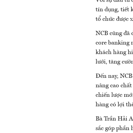
Với sự đầu tư
tín dụng, tiết
tổ chức được x
NCB cũng đã 
core banking 
khách hàng hi
lưới, tăng cườn
Đến nay, NCB 
nâng cao chất 
chiến lược mớ
hàng có lợi th
Bà Trần Hải A
sắc góp phần