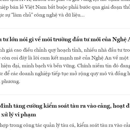
iệp bán lẻ Việt Nam bắt buộc phải bước qua giai đoạn th
c sự “làm chủ” công nghệ và dữ liệu...
 tư lớn nói gì về môi trường đầu tư mới của Nghệ
h giá cao điều chỉnh quy hoạch tỉnh, nhiều nhà đầu tư tr
c còn coi đây là lời cam kết mạnh mẽ của Nghệ An về một
 hiện đại, minh bạch và bền vững. Chính niềm tin đó đang
ực để các doanh nghiệp tiếp tục mở rộng quy mô và đồng 
ịa phương.
inh tăng cường kiểm soát tàu ra vào cảng, hoạt 
 xử lý vi phạm
hợp trong công tác quản lý tàu cá, kiểm soát tàu ra vào cả