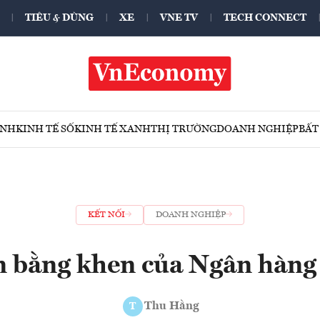
TIÊU & DÙNG
XE
VNE TV
TECH CONNECT
ÍNH
KINH TẾ SỐ
KINH TẾ XANH
THỊ TRƯỜNG
DOANH NGHIỆP
BẤT
KẾT NỐI
DOANH NGHIỆP
 bằng khen của Ngân hàng
Thu Hằng
T