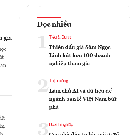
Đọc nhiều
1
m gia
Tiêu & Dùng
Phiên đấu giá Sâm Ngọc
ược
Linh hút hơn 100 doanh
út
nghiệp tham gia
bán
2
Thị trường
Làm chủ AI và dữ liệu để
ngành bán lẻ Việt Nam bứt
phá
dữ
3
Doanh nghiệp
hị
h,
Các nhà đầu tư lớn nói gì về