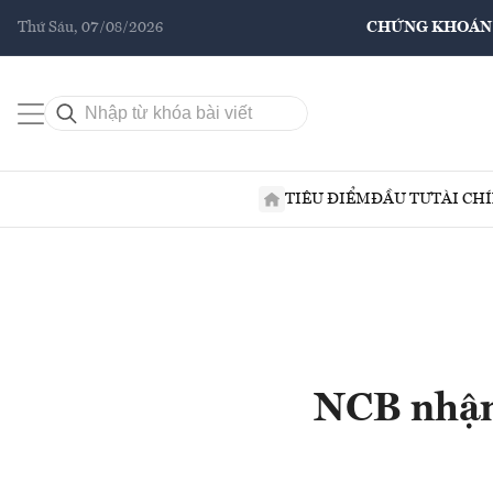
Thứ Sáu, 07/08/2026
CHỨNG KHOÁN
TIÊU ĐIỂM
ĐẦU TƯ
TÀI CH
NCB nhận