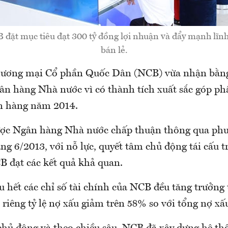
đặt mục tiêu đạt 300 tỷ đồng lợi nhuận và đẩy mạnh lĩn
bán lẻ.
ương mại Cổ phần Quốc Dân (NCB) vừa nhận bằng
n hàng Nhà nước vì có thành tích xuất sắc góp p
n hàng năm 2014.
ợc Ngân hàng Nhà nước chấp thuận thông qua phươ
áng 6/2013, với nỗ lực, quyết tâm chủ động tái cấu t
 đạt các kết quả khả quan.
 hết các chỉ số tài chính của NCB đều tăng trưởng
riêng tỷ lệ nợ xấu giảm trên 58% so với tổng nợ xấ