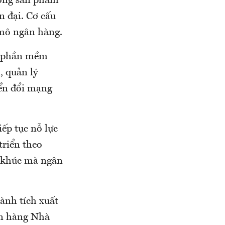
hống sản phẩm
n đại. Cơ cấu
 mô ngân hàng.
g phần mềm
, quản lý
yển đổi mạng
ếp tục nỗ lực
triển theo
n khúc mà ngân
ành tích xuất
ân hàng Nhà