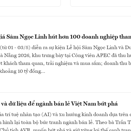
giá Sâm Ngọc Linh hút hơn 100 doanh nghiệp tha
(từ 01 - 03/8) diễn ra sự kiện Lễ hội Sâm Ngọc Linh và D
Đà Nẵng 2026, khu trưng bày tại Công viên APEC đã thu h
ợt khách tham quan, trải nghiệm và mua sắm; doanh thu 
khoảng 10 tỷ đồng...
và dữ liệu để ngành bán lẻ Việt Nam bứt phá
a trí tuệ nhân tạo (AI) và xu hướng kinh doanh dựa trên 
h hình lại toàn bộ bức tranh ngành bán lẻ. Theo bà Trần T
hủ tịch AVR, muốn bứt phá và giữ vững lợi thế cạnh tran