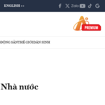
ENGLISH ++
 ĐỘNG SẢN
THẾ GIỚI
DÂN SINH
 Nhà nước