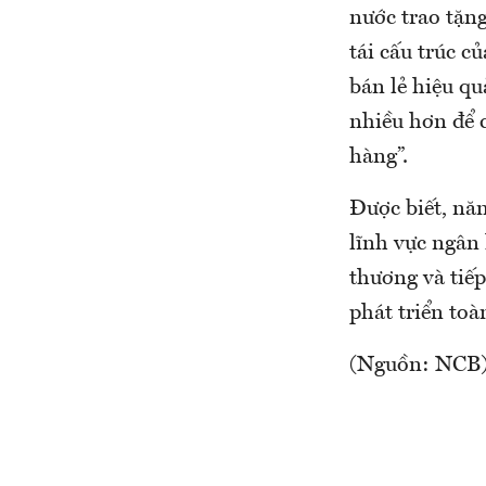
nước trao tặn
tái cấu trúc c
bán lẻ hiệu qu
nhiều hơn để c
hàng”.
Được biết, nă
lĩnh vực ngân 
thương và tiế
phát triển toà
(Nguồn: NCB