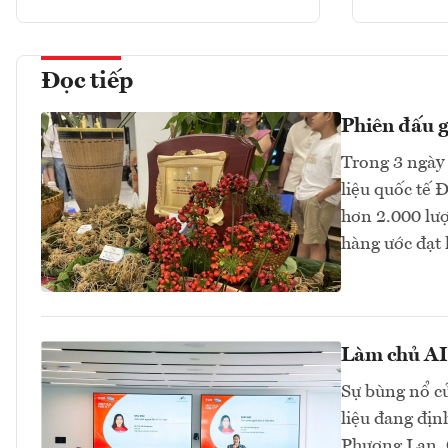
Đọc tiếp
Phiên đấu 
Trong 3 ngày 
liệu quốc tế 
hơn 2.000 lư
hàng ước đạt 
Làm chủ AI 
Sự bùng nổ củ
liệu đang địn
Phương Lan, C