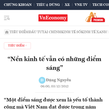
CHỨNG KHOÁN
TIÊU & DÙNG
XE
VNE TV
TECH CO
TIÊU ĐIỂM
ĐẦU TƯ
TÀI CHÍNH
KINH TẾ SỐ
KINH TẾ XANH
TIÊU ĐIỂM
“Nền kinh tế vẫn có những điểm
sáng”
Đặng Nguyễn
Đ
06:00, 03/12/2012
“Một điểm sáng được xem là yếu tố thành
công mà Việt Nam đạt được trong năm