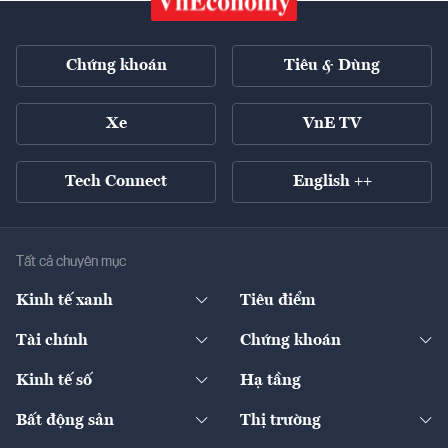
Chứng khoán
Tiêu & Dùng
Xe
VnE TV
Tech Connect
English ++
Tất cả chuyên mục
Kinh tế xanh
Tiêu điểm
Chuyển động xanh
Tài chính
Chứng khoán
Pháp lý
Ngân hàng
Doanh nghiệp niêm yết
Kinh tế số
Hạ tầng
Thương hiệu xanh
Thị trường vốn
Thị trường
Sản phẩm - Thị trường
Bất động sản
Thị trường
Diễn đàn
Thuế
Đầu tư
Tài sản số