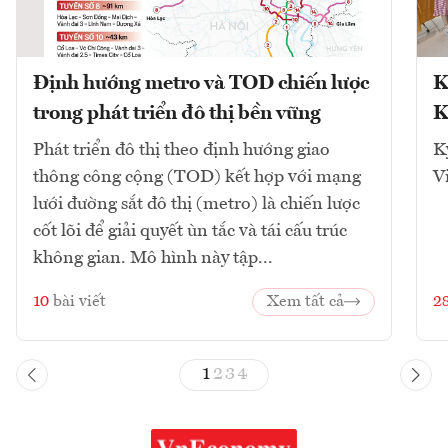
Định hướng metro và TOD chiến lược
K
trong phát triển đô thị bền vững
K
Phát triển đô thị theo định hướng giao
K
thông công cộng (TOD) kết hợp với mạng
V
lưới đường sắt đô thị (metro) là chiến lược
cốt lõi để giải quyết ùn tắc và tái cấu trúc
không gian. Mô hình này tập...
10
bài viết
Xem tất cả
2
1
2
3
4