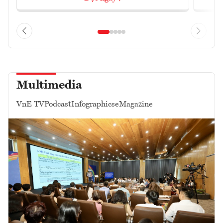
Multimedia
VnE TV
Podcast
Infographics
eMagazine