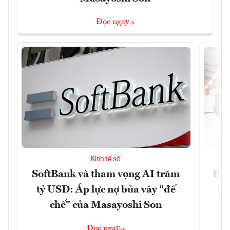
Đọc ngay
Kinh tế số
SoftBank và tham vọng AI trăm
Bùn
tỷ USD: Áp lực nợ bủa vây "đế
li
chế" của Masayoshi Son
Đọc ngay