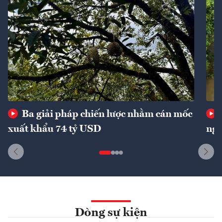
Ba giải pháp chiến lược nhằm cán mốc
xuất khẩu 74 tỷ USD
ngu
Dòng sự kiện