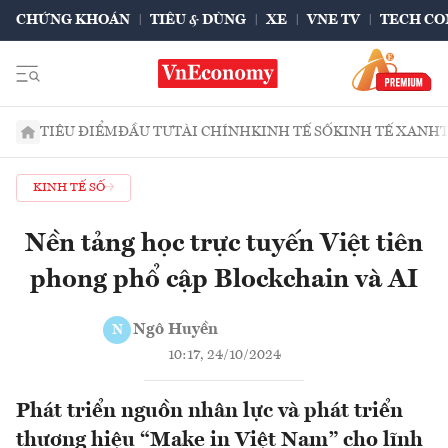
CHỨNG KHOÁN
TIÊU & DÙNG
XE
VNE TV
TECH CO
TIÊU ĐIỂM
ĐẦU TƯ
TÀI CHÍNH
KINH TẾ SỐ
KINH TẾ XANH
KINH TẾ SỐ
Nền tảng học trực tuyến Việt tiên
phong phổ cập Blockchain và AI
Ngô Huyền
N
10:17, 24/10/2024
Phát triển nguồn nhân lực và phát triển
thương hiệu “Make in Việt Nam” cho lĩnh