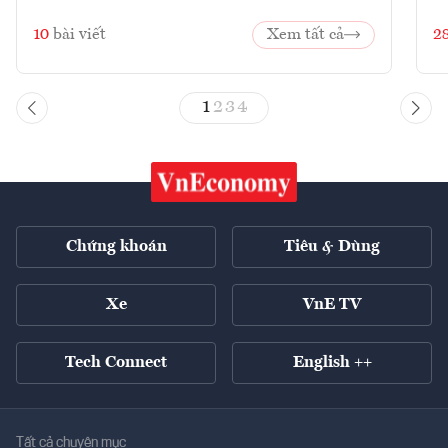
10
bài viết
Xem tất cả
2
1
2
3
4
Chứng khoán
Tiêu & Dùng
Xe
VnE TV
Tech Connect
English ++
Tất cả chuyên mục