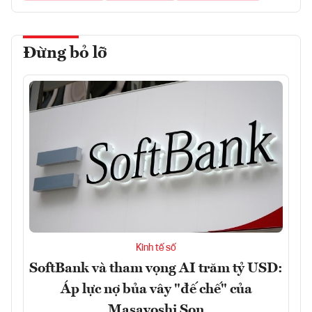
Đừng bỏ lỡ
Kinh tế số
SoftBank và tham vọng AI trăm tỷ USD:
Áp lực nợ bủa vây "đế chế" của
Masayoshi Son