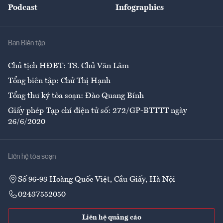
Podcast
Infographics
Giải trí
Y tế
Nhà
Ban Biên tập
Ẩm thực
Chủ tịch HĐBT: TS. Chử Văn Lâm
Tổng biên tập: Chử Thị Hạnh
Tổng thư ký tòa soạn: Đào Quang Bính
Giấy phép Tạp chí điện tử số: 272/GP-BTTTT ngày
26/6/2020
Liên hệ tòa soạn
Số 96-98 Hoàng Quốc Việt, Cầu Giấy, Hà Nội
02437552050
Liên hệ quảng cáo