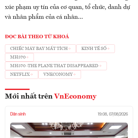
xúc phạm uy tín của cơ quan, tổ chức, danh dự
và nhân phẩm của cá nhân…
ĐỌC BÀI THEO TỪ KHOÁ
CHIẾC MÁY BAY MẤT TÍCH
KINH TẾ SỐ
MH370
MH370 -THE PLANE THAT DISAPPEARED
NETFLIX
VNECONOMY
Mới nhất trên
VnEconomy
Dân sinh
19:08, 07/08/2026