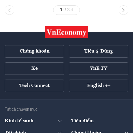
1
2
3
4
Chứng khoán
Tiêu & Dùng
Xe
VnE TV
Tech Connect
English ++
Tất cả chuyên mục
Kinh tế xanh
Tiêu điểm
Chuyển động xanh
Tài chính
Chứng khoán