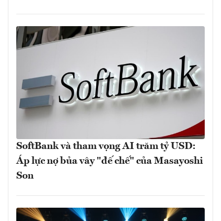
SoftBank và tham vọng AI trăm tỷ USD:
Áp lực nợ bủa vây "đế chế" của Masayoshi
Son