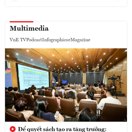
Multimedia
VnE TV
Podcast
Infographics
eMagazine
Để quyết sách tạo ra tăng trưởng: