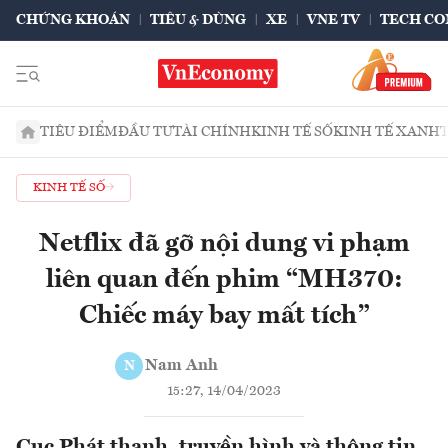
CHỨNG KHOÁN
TIÊU & DÙNG
XE
VNE TV
TECH CO
TIÊU ĐIỂM
ĐẦU TƯ
TÀI CHÍNH
KINH TẾ SỐ
KINH TẾ XANH
KINH TẾ SỐ
Netflix đã gỡ nội dung vi phạm
liên quan đến phim “MH370:
Chiếc máy bay mất tích”
Nam Anh
N
15:27, 14/04/2023
Cục Phát thanh, truyền hình và thông tin