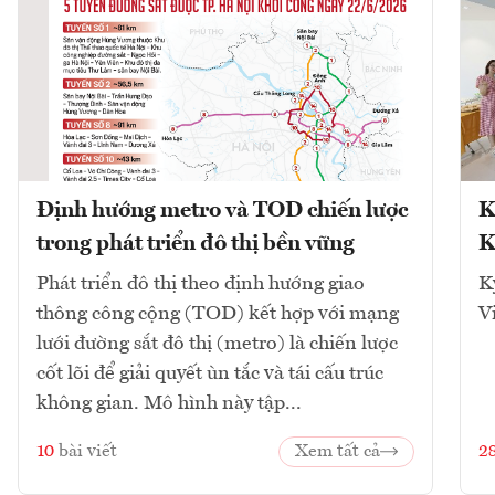
Định hướng metro và TOD chiến lược
K
trong phát triển đô thị bền vững
K
Phát triển đô thị theo định hướng giao
K
thông công cộng (TOD) kết hợp với mạng
V
lưới đường sắt đô thị (metro) là chiến lược
cốt lõi để giải quyết ùn tắc và tái cấu trúc
không gian. Mô hình này tập...
10
bài viết
Xem tất cả
2